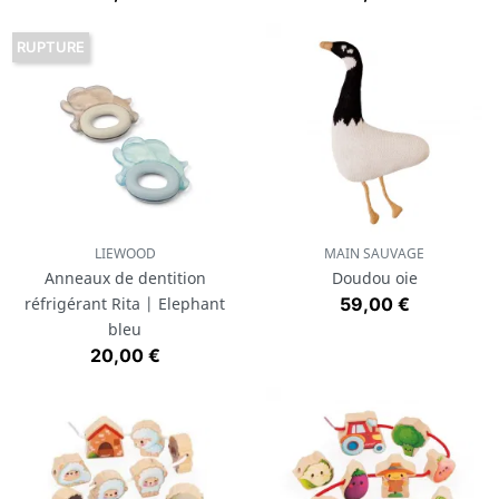
RUPTURE
LIEWOOD
MAIN SAUVAGE
Anneaux de dentition
Doudou oie
Prix
réfrigérant Rita | Elephant
59,00 €
bleu
Prix
20,00 €