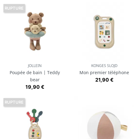
RUPTURE
JOLLEIN
KONGES SLOJD
Poupée de bain | Teddy
Mon premier téléphone
Prix
bear
21,90 €
Prix
19,90 €
RUPTURE