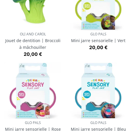
OLI AND CAROL
GLO PALS
Jouet de dentition | Broccoli
Mini jarre sensorielle | Vert
Prix
à mâchouiller
20,00 €
Prix
20,00 €
GLO PALS
GLO PALS
Mini jarre sensorielle | Rose
Mini jarre sensorielle | Bleu