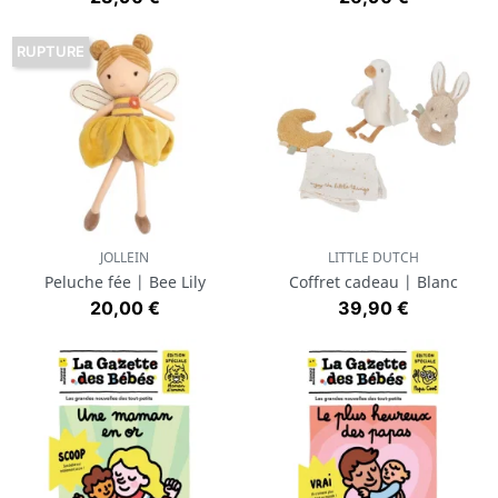
RUPTURE
JOLLEIN
LITTLE DUTCH
Peluche fée | Bee Lily
Coffret cadeau | Blanc
Prix
Prix
20,00 €
39,90 €