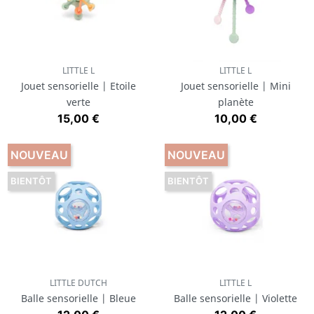
LITTLE L
LITTLE L
Jouet sensorielle | Etoile
Jouet sensorielle | Mini
verte
planète
Prix
Prix
15,00 €
10,00 €
NOUVEAU
NOUVEAU
BIENTÔT
BIENTÔT
LITTLE DUTCH
LITTLE L
Balle sensorielle | Bleue
Balle sensorielle | Violette