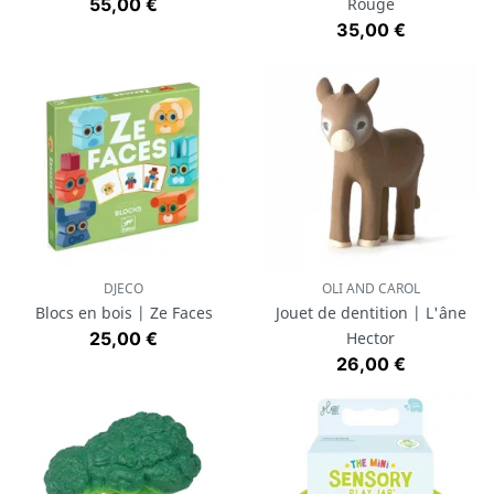
Prix
55,00 €
Rouge
Prix
35,00 €
DJECO
OLI AND CAROL
Blocs en bois | Ze Faces
Jouet de dentition | L'âne
Prix
25,00 €
Hector
Prix
26,00 €