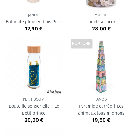
JANOD
MUSHIE
Baton de pluie en bois Pure
Jouets à Lacer
Prix
Prix
17,90 €
28,00 €
RUPTURE
PETIT BOUM
JANOD
Bouteille sensorielle | Le
Pyramide carrée | Les
petit prince
animaux tous mignons
Prix
Prix
20,00 €
19,50 €