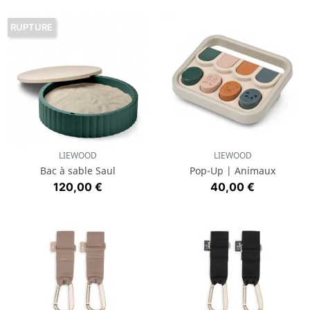
RUPTURE
LIEWOOD
LIEWOOD
Bac à sable Saul
Pop-Up | Animaux
Prix
Prix
120,00 €
40,00 €