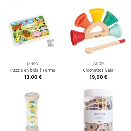
JANOD
JANOD
Puzzle en bois | Ferme
Clochettes Gaia
Prix
Prix
13,00 €
19,90 €