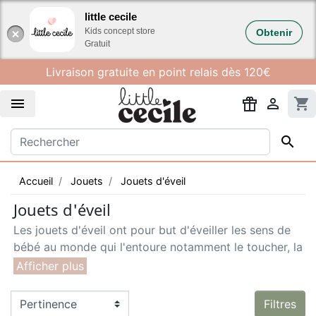
Gestion des cookies
little cecile
Kids concept store
Obtenir
Gratuit
Livraison gratuite en point relais dès 120€


shopping_cart

Accueil
Jouets
Jouets d'éveil
Jouets d'éveil
Les jouets d'éveil ont pour but d'éveiller les sens de
bébé au monde qui l'entoure notamment le toucher, la
vue et l'ouïe au travers de jeux colorés ou contrastés,
sonores et de différentes matières.
Filtres
Les livres et tapis d’éveil sont des classiques pour les