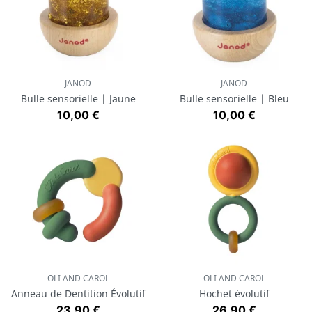
JANOD
JANOD
Bulle sensorielle | Jaune
Bulle sensorielle | Bleu
Prix
Prix
10,00 €
10,00 €
OLI AND CAROL
OLI AND CAROL
Anneau de Dentition Évolutif
Hochet évolutif
Prix
Prix
23,90 €
26,90 €