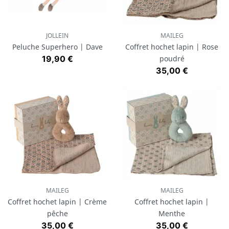
JOLLEIN
MAILEG
Peluche Superhero | Dave
Coffret hochet lapin | Rose
Prix
19,90 €
poudré
Prix
35,00 €
MAILEG
MAILEG
Coffret hochet lapin | Crème
Coffret hochet lapin |
pêche
Menthe
Prix
Prix
35,00 €
35,00 €