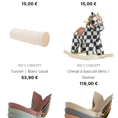
Prix
Prix
15,00 €
15,00 €
KID'S CONCEPT
KID'S CONCEPT
Tunnel | Blanc cassé
Cheval à bascule Miro |
Prix
53,90 €
Damier
Prix
119,00 €