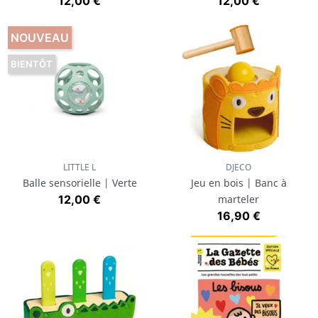
Prix
Prix
12,00 €
12,00 €
NOUVEAU
BIENTÔT
LITTLE L
DJECO
Balle sensorielle | Verte
Jeu en bois | Banc à
Prix
12,00 €
marteler
Prix
16,90 €