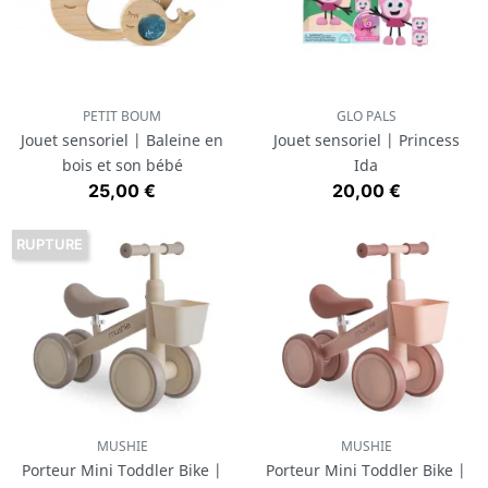
PETIT BOUM
GLO PALS
Jouet sensoriel | Baleine en
Jouet sensoriel | Princess
bois et son bébé
Ida
Prix
Prix
25,00 €
20,00 €
RUPTURE
MUSHIE
MUSHIE
Porteur Mini Toddler Bike |
Porteur Mini Toddler Bike |