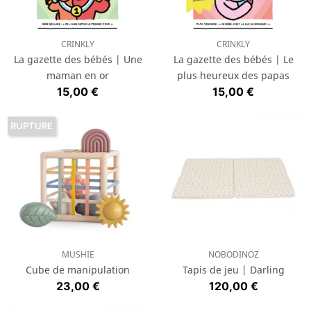
CRINKLY
CRINKLY
La gazette des bébés | Une
La gazette des bébés | Le
maman en or
plus heureux des papas
Prix
Prix
15,00 €
15,00 €
RUPTURE
MUSHIE
NOBODINOZ
Cube de manipulation
Tapis de jeu | Darling
Prix
Prix
23,00 €
120,00 €