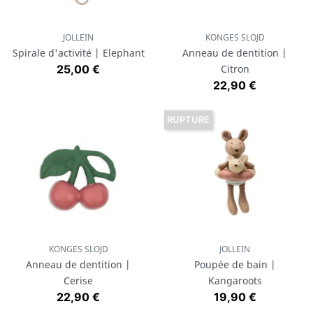
JOLLEIN
KONGES SLOJD
Spirale d'activité | Elephant
Anneau de dentition |
Prix
25,00 €
Citron
Prix
22,90 €
RUPTURE
KONGES SLOJD
JOLLEIN
Anneau de dentition |
Poupée de bain |
Cerise
Kangaroots
Prix
Prix
22,90 €
19,90 €