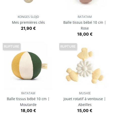
KONGES SLOJD
RATATAM
Mes premières clés
Balle tissus bébé 10 cm |
Prix
21,90 €
Rose
Prix
18,00 €
RUPTURE
RUPTURE
RATATAM
MUSHIE
Balle tissus bébé 10 cm |
Jouet rotatif à ventouse |
Moutarde
Abeilles
Prix
Prix
18,00 €
15,00 €