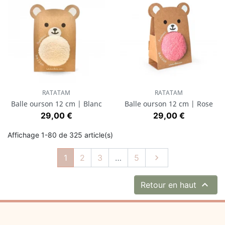
RATATAM
RATATAM
Balle ourson 12 cm | Blanc
Balle ourson 12 cm | Rose
Prix
Prix
29,00 €
29,00 €
Affichage 1-80 de 325 article(s)
Suivant
1
2
3
…
5


Retour en haut