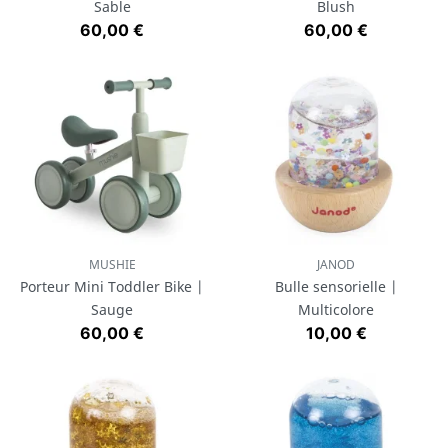
Sable
Blush
Prix
Prix
60,00 €
60,00 €
MUSHIE
JANOD
Porteur Mini Toddler Bike |
Bulle sensorielle |
Sauge
Multicolore
Prix
Prix
60,00 €
10,00 €