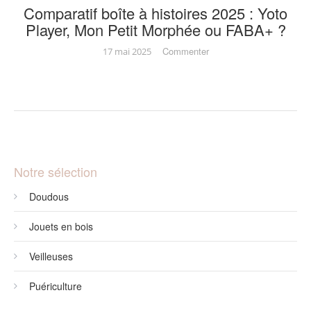
Comparatif boîte à histoires 2025 : Yoto
Player, Mon Petit Morphée ou FABA+ ?
on
Commenter
17 mai 2025
Comparatif
boîte
à
histoires
2025
:
Yoto
Player,
Mon
Notre sélection
Petit
Morphée
Doudous
ou
FABA+
?
Jouets en bois
Veilleuses
Puériculture