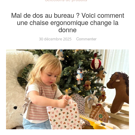
Mal de dos au bureau ? Voici comment
une chaise ergonomique change la
donne
on
Commenter
30 décembre 2025
Mal
de
dos
au
bureau
?
Voici
comment
une
chaise
ergonomique
change
la
donne