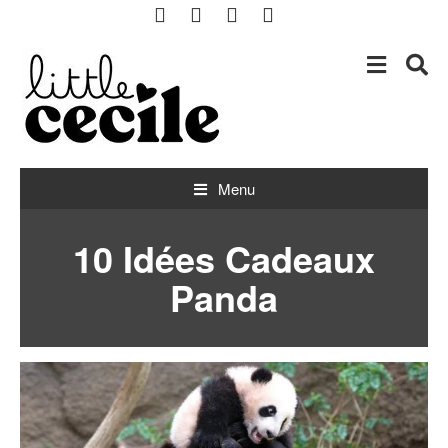
Boutique bébé à Lille et Hem avec achat en ligne
little cecile
Menu
10 Idées Cadeaux
Panda