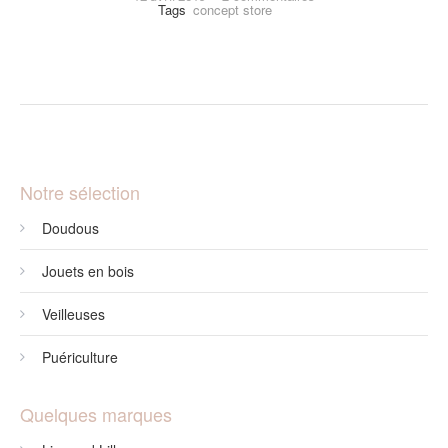
Tags
concept store
Ouverture
du
blog
Notre sélection
Doudous
Jouets en bois
Veilleuses
Puériculture
Quelques marques