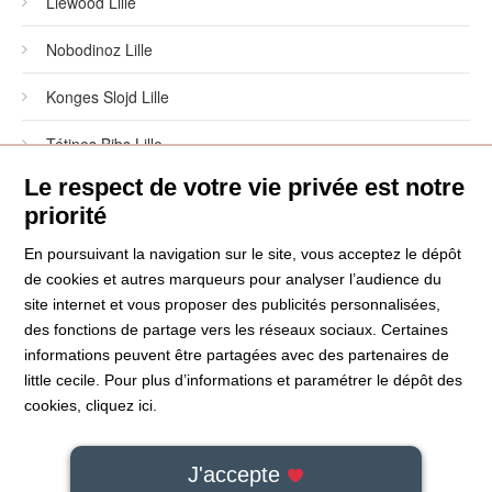
Liewood Lille
Nobodinoz Lille
Konges Slojd Lille
Tétines Bibs Lille
Le respect de votre vie privée est notre
Liens utiles
priorité
Boutique bébé
En poursuivant la navigation sur le site, vous acceptez le dépôt
de cookies et autres marqueurs pour analyser l’audience du
Quel cadeau de naissance offrir ?
site internet et vous proposer des publicités personnalisées,
des fonctions de partage vers les réseaux sociaux. Certaines
Idées de cadeau de naissance
informations peuvent être partagées avec des partenaires de
little cecile. Pour plus d’informations et paramétrer le dépôt des
Liste de naissance
cookies,
cliquez ici
.
J'accepte