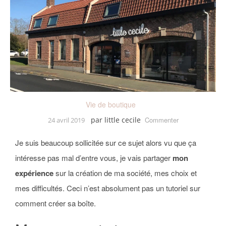
Vie de boutique
on
par
little cecile
Commenter
24 avril 2019
Comment
j’ai
Je suis beaucoup sollicitée sur ce sujet alors vu que ça
lancé
ma
intéresse pas mal d’entre vous, je vais partager
mon
boutique
expérience
sur la création de ma société, mes choix et
pour
enfant
mes difficultés. Ceci n’est absolument pas un tutoriel sur
?
comment créer sa boîte.