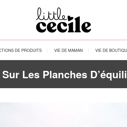
Boutique bébé à Lille et Hem avec achat en ligne
little cecile
CTIONS DE PRODUITS
VIE DE MAMAN
VIE DE BOUTIQ
r Sur Les Planches D’équil