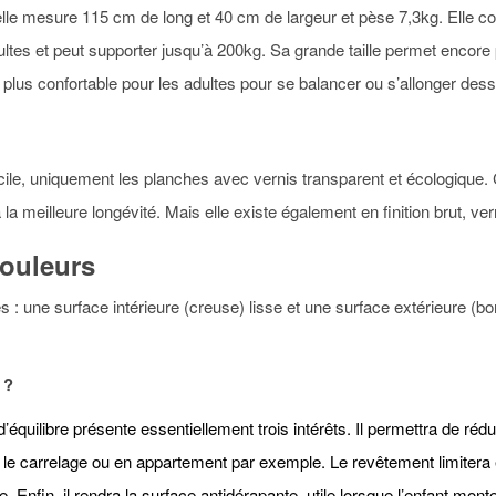
lle mesure 115 cm de long et 40 cm de largeur et pèse 7,3kg. Elle co
dultes et peut supporter jusqu’à 200kg. Sa grande taille permet encore 
lus confortable pour les adultes pour se balancer ou s’allonger des
cile, uniquement les planches avec vernis transparent et écologique.
 la meilleure longévité. Mais elle existe également en finition brut, v
couleurs
: une surface intérieure (creuse) lisse et une surface extérieure (
 ?
équilibre présente essentiellement trois intérêts. Il permettra de rédui
le carrelage ou en appartement par exemple. Le revêtement limitera 
e. Enfin, il rendra la surface antidérapante, utile lorsque l’enfant mo