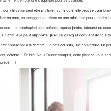
 certainement en planche d’équilibre pour se balancer.
 son utilisation peut être multiple : sur le côté, elle peut se transform
utiliser en pont, en toboggan ou même en une mini table pour prendre l
ser comme marchepied pour enfants, repose-jambe, tabouret ou encor
. En effet,
elle peut supporter jusqu’à 200kg et convient donc à tou
re consacrée à la détente : un petit coussin, une couverture, un petit 
ement, détente… En bref, vous l’aurez compris, cette planche vous sera
prédéfini !