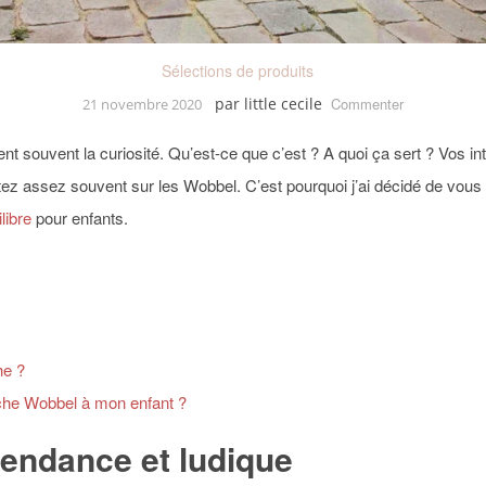
Sélections de produits
on
par
little cecile
Commenter
21 novembre 2020
Tout
savoir
lent souvent la curiosité. Qu’est-ce que c’est ? A quoi ça sert ? Vos 
sur
les
tez assez souvent sur les Wobbel. C’est pourquoi j’ai décidé de vous fa
planches
libre
pour enfants.
d’équilibre
Wobbel
he ?
che Wobbel à mon enfant ?
endance et ludique