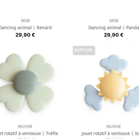
MOB
MOB
Aperçu rapide
Aperçu rapide


Dancing animal | Renard
Dancing animal | Pand
Prix
Prix
29,90 €
29,90 €
RUPTURE
MUSHIE
MUSHIE
Aperçu rapide
Aperçu rapide


et rotatif à ventouse | Trèfle
Jouet rotatif à ventouse | So