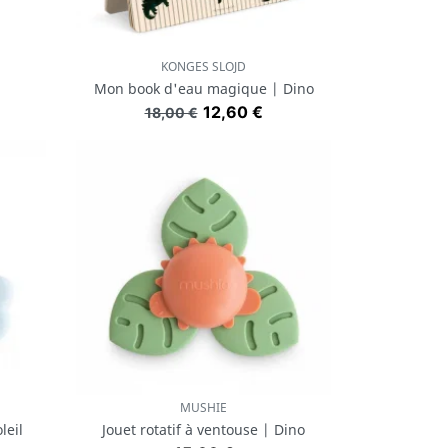
KONGES SLOJD
Aperçu rapide

a
Mon book d'eau magique | Dino
Prix de base
Prix
12,60 €
18,00 €
MUSHIE
Aperçu rapide

leil
Jouet rotatif à ventouse | Dino