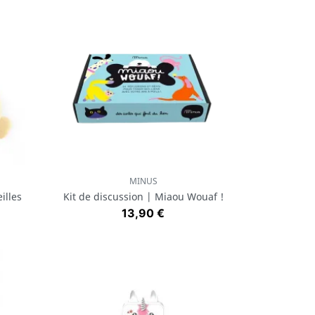
MINUS
Aperçu rapide

illes
Kit de discussion | Miaou Wouaf !
Prix
13,90 €