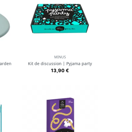
MINUS
Aperçu rapide

Garden
Kit de discussion | Pyjama party
Prix
13,90 €