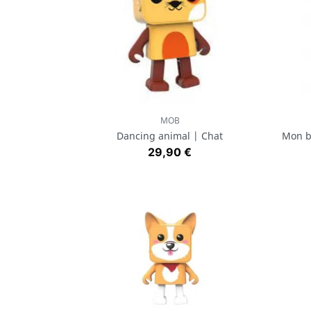
MOB
Aperçu rapide

Dancing animal | Chat
Mon b
Prix
29,90 €