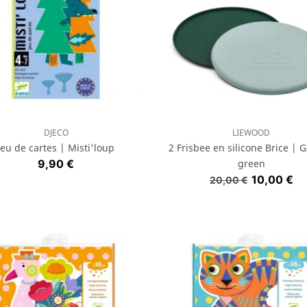
DJECO
LIEWOOD
Aperçu rapide
Aperçu rapide


Jeu de cartes | Misti'loup
2 Frisbee en silicone Brice | 
Prix
9,90 €
green
Prix de base
Prix
10,00 €
20,00 €