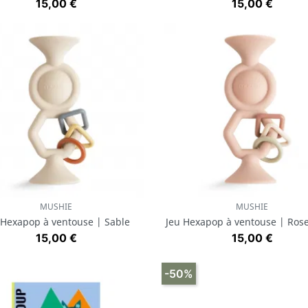
Prix
Prix
15,00 €
15,00 €
MUSHIE
MUSHIE
Aperçu rapide
Aperçu rapide


 Hexapop à ventouse | Sable
Jeu Hexapop à ventouse | Ros
Prix
Prix
15,00 €
15,00 €
-50%