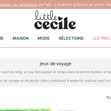
adeau de naissance
parfait -
Livraison gratuite en point re
RE
MAISON
MODE
SÉLECTIONS
LES PRÉ
Jeux de voyage
soit court ou long, un jeu fera passer le temps dans la bonne humeur et r
eux de voyage et de poche (donc pratiques) à emporter partout avec soi 
Tr