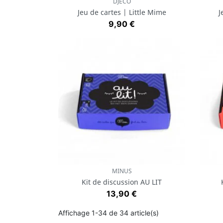
DJECO
Aperçu rapide

Jeu de cartes | Little Mime
J
Prix
9,90 €
MINUS
Aperçu rapide

Kit de discussion AU LIT
Prix
13,90 €
Affichage 1-34 de 34 article(s)