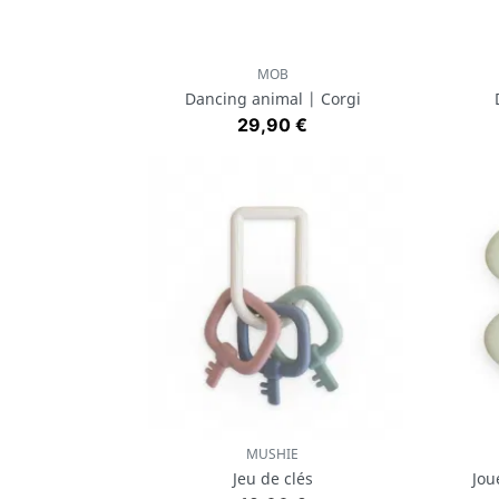
MOB
Aperçu rapide

Dancing animal | Corgi
Prix
29,90 €
MUSHIE
Aperçu rapide

Jeu de clés
Jou