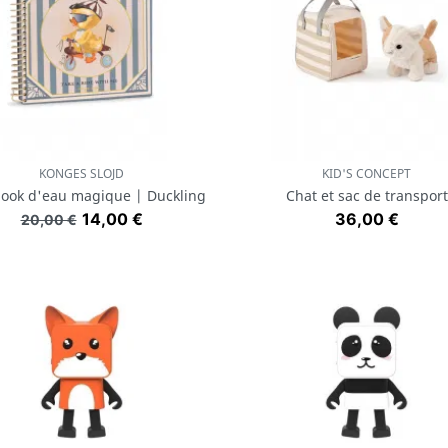
KONGES SLOJD
KID'S CONCEPT
Aperçu rapide
Aperçu rapide


ook d'eau magique | Duckling
Chat et sac de transport
Prix de base
Prix
Prix
14,00 €
36,00 €
20,00 €