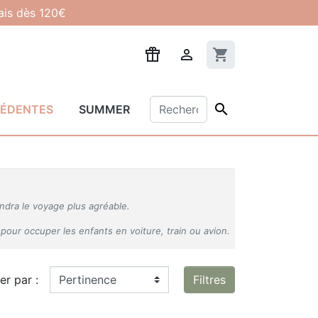
lais dès 120€

shopping_cart

CÉDENTES
SUMMER
endra le voyage plus agréable.
pour occuper les enfants en voiture, train ou avion.
ier par :
Filtres