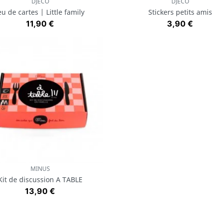
DJECO
DJECO
Aperçu rapide
Aperçu rapide


eu de cartes | Little family
Stickers petits amis
Prix
Prix
11,90 €
3,90 €
MINUS
Aperçu rapide

Kit de discussion A TABLE
Prix
13,90 €