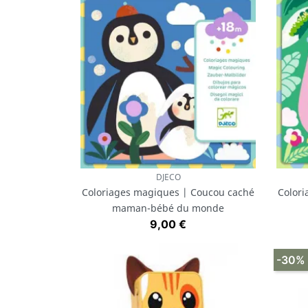
DJECO
Aperçu rapide

Coloriages magiques | Coucou caché
Color
maman-bébé du monde
Prix
9,00 €
-30%