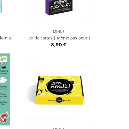
MINUS
Aperçu rapide

alo-ma
Jeu de cartes | Même pas peur !
Prix
8,90 €