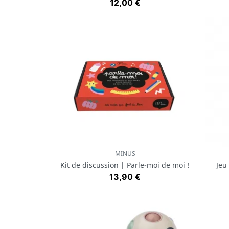
Prix
12,00 €
MINUS
Aperçu rapide

Kit de discussion | Parle-moi de moi !
Jeu
Prix
13,90 €