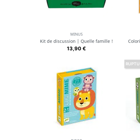
MINUS
Aperçu rapide

Kit de discussion | Quelle famille !
Color
Prix
13,90 €
RUPTU