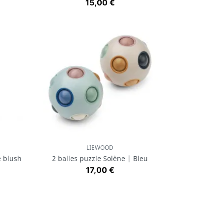
Prix
15,00 €
LIEWOOD
Aperçu rapide

e blush
2 balles puzzle Solène | Bleu
Prix
17,00 €