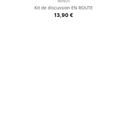
MINUS
Aperçu rapide

Kit de discussion EN ROUTE
Prix
13,90 €