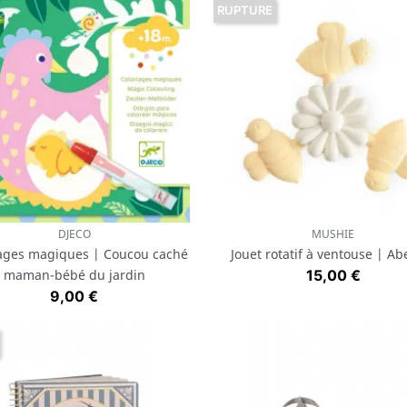
RUPTURE
DJECO
MUSHIE
Aperçu rapide
Aperçu rapide


iages magiques | Coucou caché
Jouet rotatif à ventouse | Abe
Prix
maman-bébé du jardin
15,00 €
Prix
9,00 €