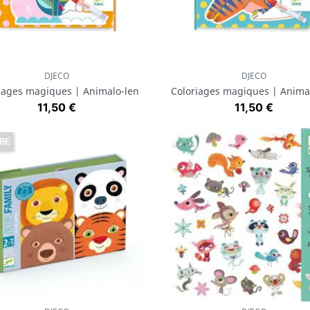
DJECO
DJECO
Aperçu rapide
Aperçu rapide


iages magiques | Animalo-len
Coloriages magiques | Anim
Prix
Prix
11,50 €
11,50 €
RE