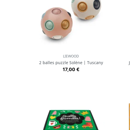
LIEWOOD
Aperçu rapide

2 balles puzzle Solène | Tuscany
Prix
17,00 €