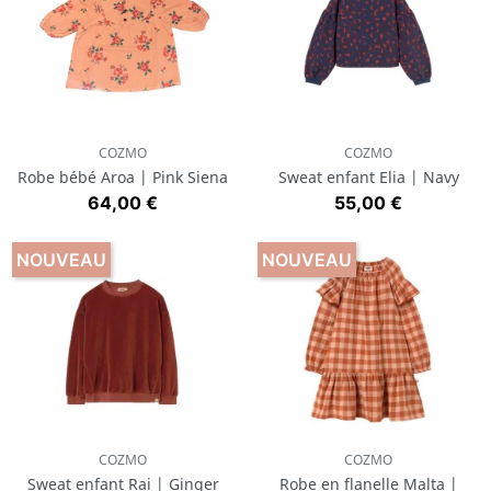
COZMO
COZMO
Robe bébé Aroa | Pink Siena
Sweat enfant Elia | Navy
Prix
Prix
64,00 €
55,00 €
NOUVEAU
NOUVEAU
COZMO
COZMO
Sweat enfant Rai | Ginger
Robe en flanelle Malta |