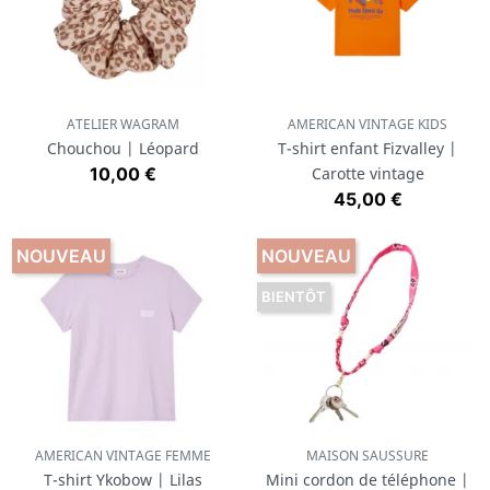
ATELIER WAGRAM
AMERICAN VINTAGE KIDS
Chouchou | Léopard
T-shirt enfant Fizvalley |
Prix
10,00 €
Carotte vintage
Prix
45,00 €
NOUVEAU
NOUVEAU
BIENTÔT
AMERICAN VINTAGE FEMME
MAISON SAUSSURE
T-shirt Ykobow | Lilas
Mini cordon de téléphone |