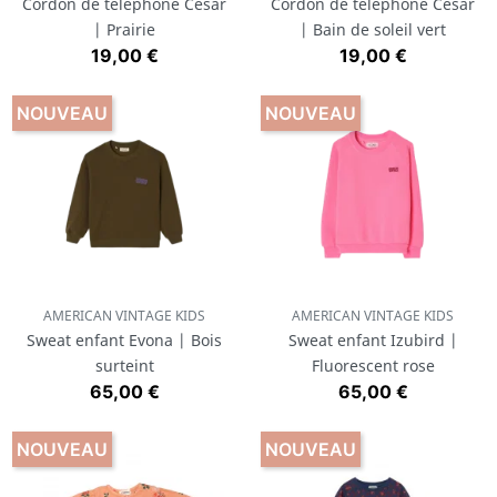
Cordon de téléphone César
Cordon de téléphone César
| Prairie
| Bain de soleil vert
Prix
Prix
19,00 €
19,00 €
NOUVEAU
NOUVEAU
AMERICAN VINTAGE KIDS
AMERICAN VINTAGE KIDS
Sweat enfant Evona | Bois
Sweat enfant Izubird |
surteint
Fluorescent rose
Prix
Prix
65,00 €
65,00 €
NOUVEAU
NOUVEAU