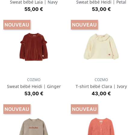
Sweat bébé Laia | Navy
Sweat bébé Heidi | Petal
Prix
Prix
55,00 €
53,00 €
NOUVEAU
NOUVEAU
COZMO
COZMO
Sweat bébé Heidi | Ginger
T-shirt bébé Clara | Ivory
Prix
Prix
53,00 €
43,00 €
NOUVEAU
NOUVEAU