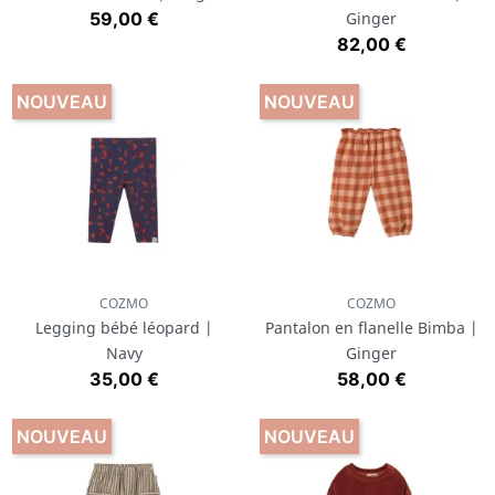
Prix
59,00 €
Ginger
Prix
82,00 €
NOUVEAU
NOUVEAU
COZMO
COZMO
Legging bébé léopard |
Pantalon en flanelle Bimba |
Navy
Ginger
Prix
Prix
35,00 €
58,00 €
NOUVEAU
NOUVEAU