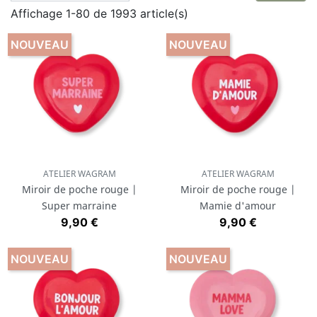
Affichage 1-80 de 1993 article(s)
dos trop pratiques et mignons. Nul doute que vous
trouverez la pièce accessoire parfaite et
NOUVEAU
NOUVEAU
indispensable à votre quotidien et celui de bébé.
ATELIER WAGRAM
ATELIER WAGRAM
Miroir de poche rouge |
Miroir de poche rouge |
Super marraine
Mamie d'amour
Prix
Prix
9,90 €
9,90 €
NOUVEAU
NOUVEAU