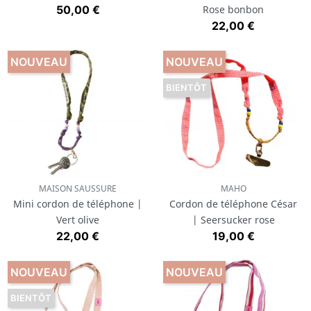
Prix
50,00 €
Rose bonbon
Prix
22,00 €
NOUVEAU
NOUVEAU
BIENTÔT
MAISON SAUSSURE
MAHO
Mini cordon de téléphone |
Cordon de téléphone César
Vert olive
| Seersucker rose
Prix
Prix
22,00 €
19,00 €
NOUVEAU
NOUVEAU
BIENTÔT