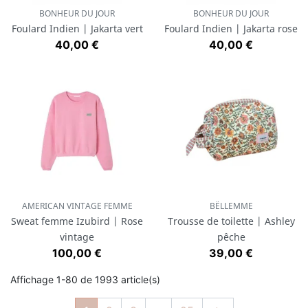
BONHEUR DU JOUR
BONHEUR DU JOUR
Foulard Indien | Jakarta vert
Foulard Indien | Jakarta rose
Prix
Prix
40,00 €
40,00 €
AMERICAN VINTAGE FEMME
BËLLEMME
Sweat femme Izubird | Rose
Trousse de toilette | Ashley
vintage
pêche
Prix
Prix
100,00 €
39,00 €
Affichage 1-80 de 1993 article(s)