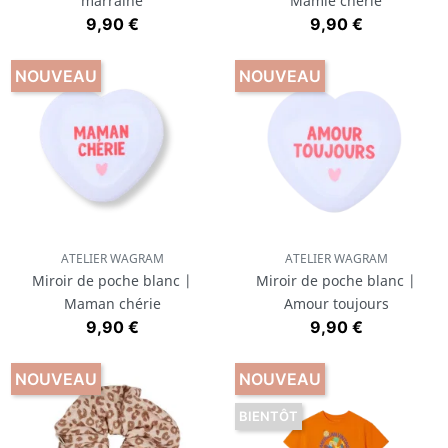
marraine
Mamie chérie
Prix
Prix
9,90 €
9,90 €
NOUVEAU
NOUVEAU
ATELIER WAGRAM
ATELIER WAGRAM
Miroir de poche blanc |
Miroir de poche blanc |
Maman chérie
Amour toujours
Prix
Prix
9,90 €
9,90 €
NOUVEAU
NOUVEAU
BIENTÔT