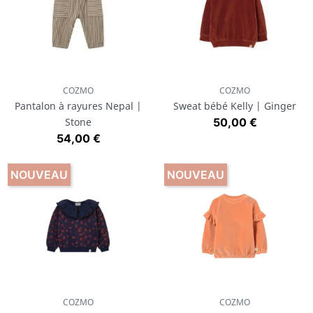
COZMO
COZMO
Pantalon à rayures Nepal |
Sweat bébé Kelly | Ginger
Prix
Stone
50,00 €
Prix
54,00 €
NOUVEAU
NOUVEAU
COZMO
COZMO