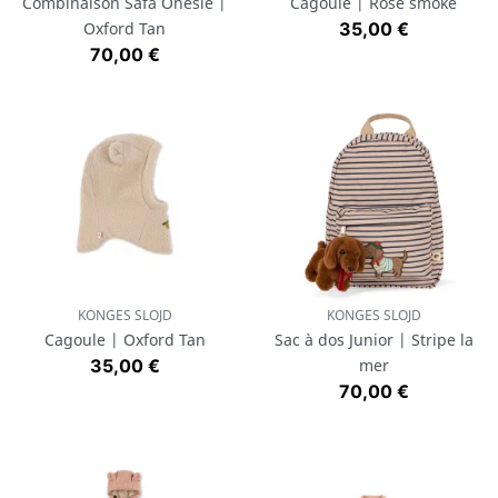
Combinaison Safa Onesie |
Cagoule | Rose smoke
Prix
Oxford Tan
35,00 €
Prix
70,00 €
KONGES SLOJD
KONGES SLOJD
Cagoule | Oxford Tan
Sac à dos Junior | Stripe la
Prix
35,00 €
mer
Prix
70,00 €