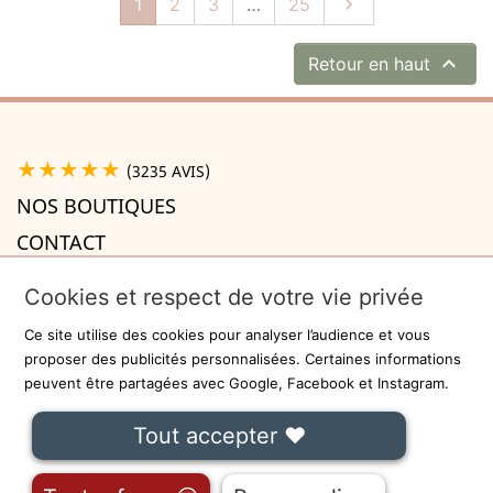
Suivant
1
2
3
…
25


Retour en haut
★★★★★
(3235 AVIS)
NOS BOUTIQUES
CONTACT
A PROPOS

Cookies et respect de votre vie privée
INFORMATIONS

Ce site utilise des cookies pour analyser l’audience et vous
Recevez la newsletter
proposer des publicités personnalisées. Certaines informations
peuvent être partagées avec Google, Facebook et Instagram.
ok
Tout accepter ❤
On ne communiquera jamais votre adresse e-mail à des tiers.
Fait avec
❤
à Lille - Sécurisé par
-
CGU