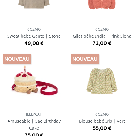
COZMO
COZMO
Sweat bébé Gante | Stone
Gilet bébé India | Pink Siena
Prix
Prix
49,00 €
72,00 €
NOUVEAU
NOUVEAU
JELLYCAT
COZMO
Amuseable | Sac Birthday
Blouse bébé Iris | Vert
Prix
Cake
55,00 €
Prix
75,00 €