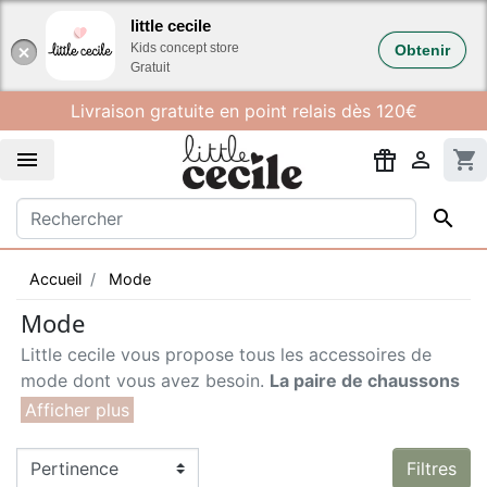
Gestion des cookies
little cecile
Kids concept store
Obtenir
Gratuit
Livraison gratuite en point relais dès 120€


shopping_cart

Accueil
Mode
Mode
Little cecile vous propose tous les accessoires de
mode dont vous avez besoin.
La paire de chaussons
en cuir souple
et sans chrome pour les premiers
pas de bébé, les lunettes de soleil et la casquette
pour les prochaines vacances à la plage, ou le
Filtres
bonnet d'hiver.
Embarquez le tout dans nos sacs à