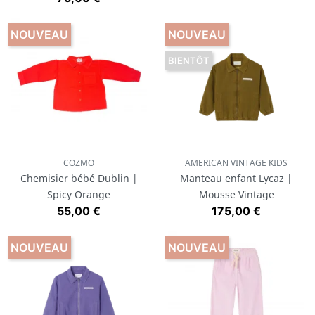
NOUVEAU
NOUVEAU
BIENTÔT
COZMO
AMERICAN VINTAGE KIDS
Chemisier bébé Dublin |
Manteau enfant Lycaz |
Spicy Orange
Mousse Vintage
Prix
Prix
55,00 €
175,00 €
NOUVEAU
NOUVEAU