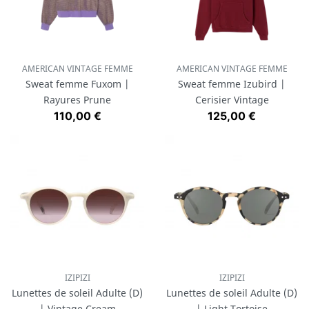
AMERICAN VINTAGE FEMME
AMERICAN VINTAGE FEMME
Sweat femme Fuxom |
Sweat femme Izubird |
Rayures Prune
Cerisier Vintage
Prix
Prix
110,00 €
125,00 €
IZIPIZI
IZIPIZI
Lunettes de soleil Adulte (D)
Lunettes de soleil Adulte (D)
| Vintage Cream
| Light Tortoise