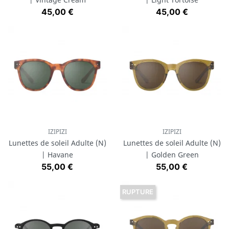
Prix
Prix
45,00 €
45,00 €
IZIPIZI
IZIPIZI
Lunettes de soleil Adulte (N)
Lunettes de soleil Adulte (N)
| Havane
| Golden Green
Prix
Prix
55,00 €
55,00 €
RUPTURE