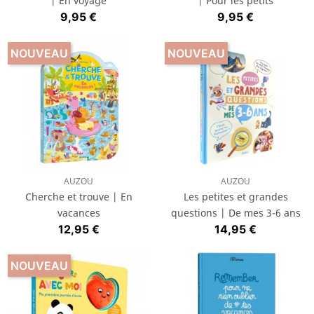
| En voyage
| Pour les petits
Prix
Prix
9,95 €
9,95 €
NOUVEAU
NOUVEAU
AUZOU
AUZOU
Cherche et trouve | En
Les petites et grandes
vacances
questions | De mes 3-6 ans
Prix
Prix
12,95 €
14,95 €
NOUVEAU