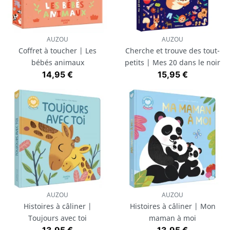
AUZOU
AUZOU
Coffret à toucher | Les
Cherche et trouve des tout-
bébés animaux
petits | Mes 20 dans le noir
Prix
Prix
14,95 €
15,95 €
AUZOU
AUZOU
Histoires à câliner |
Histoires à câliner | Mon
Toujours avec toi
maman à moi
Prix
Prix