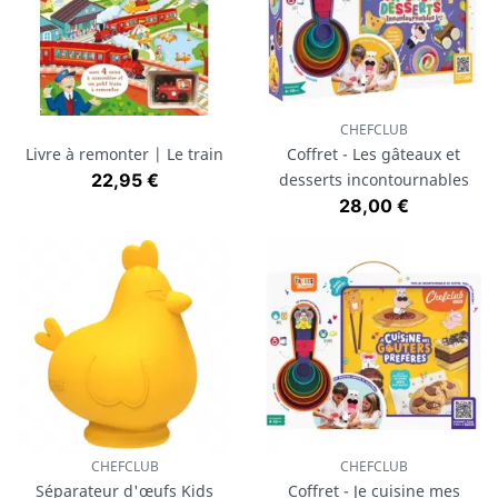
CHEFCLUB
Livre à remonter | Le train
Coffret - Les gâteaux et
Prix
22,95 €
desserts incontournables
Prix
28,00 €
CHEFCLUB
CHEFCLUB
Séparateur d'œufs Kids
Coffret - Je cuisine mes