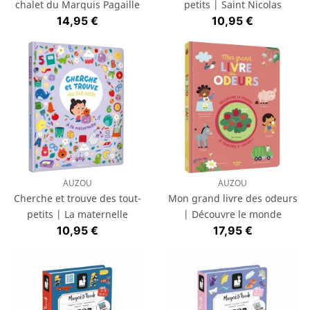
chalet du Marquis Pagaille
petits | Saint Nicolas
Prix
Prix
14,95 €
10,95 €
AUZOU
AUZOU
Cherche et trouve des tout-
Mon grand livre des odeurs
petits | La maternelle
| Découvre le monde
Prix
Prix
10,95 €
17,95 €