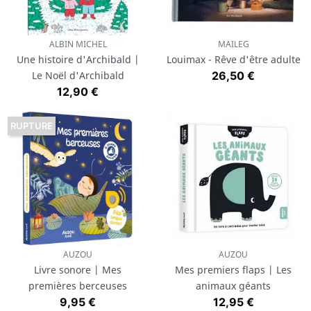
ALBIN MICHEL
MAILEG
Une histoire d'Archibald |
Louimax - Rêve d'être adulte
Prix
Le Noël d'Archibald
26,50 €
Prix
12,90 €
RUPTURE
AUZOU
AUZOU
Livre sonore | Mes
Mes premiers flaps | Les
premières berceuses
animaux géants
Prix
Prix
9,95 €
12,95 €