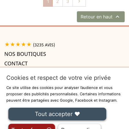
Suivant
1
2
3


Retour en haut
★★★★★
(3235 AVIS)
NOS BOUTIQUES
CONTACT
A PROPOS

Cookies et respect de votre vie privée
INFORMATIONS

Ce site utilise des cookies pour analyser l’audience et vous
Recevez la newsletter
proposer des publicités personnalisées. Certaines informations
peuvent être partagées avec Google, Facebook et Instagram.
ok
Tout accepter ❤
On ne communiquera jamais votre adresse e-mail à des tiers.
Fait avec
❤
à Lille - Sécurisé par
-
CGU