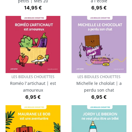
petits | Mes 20
à l'école
Prix
Prix
14,95 €
6,95 €
LES BIDULES CHOUETTES
LES BIDULES CHOUETTES
Roméo l'artichaut | est
Michelle le chololat | a
amoureux
perdu son chat
Prix
Prix
6,95 €
6,95 €