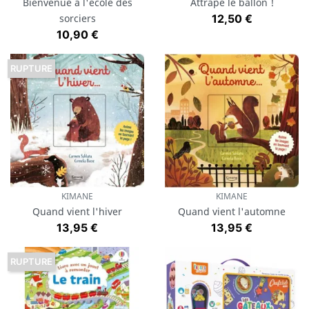
Bienvenue à l'école des
Attrape le ballon !
Prix
sorciers
12,50 €
Prix
10,90 €
RUPTURE
KIMANE
KIMANE
Quand vient l'hiver
Quand vient l'automne
Prix
Prix
13,95 €
13,95 €
RUPTURE