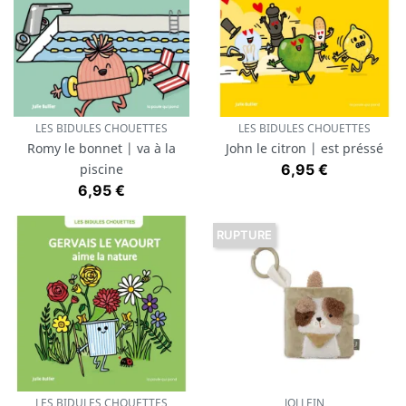
LES BIDULES CHOUETTES
LES BIDULES CHOUETTES
Romy le bonnet | va à la
John le citron | est préssé
Prix
piscine
6,95 €
Prix
6,95 €
RUPTURE
LES BIDULES CHOUETTES
JOLLEIN