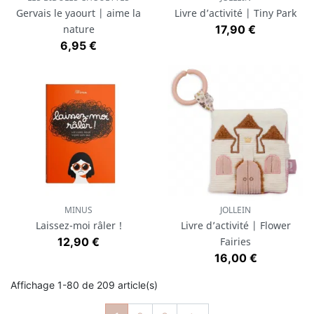
Gervais le yaourt | aime la
Livre d’activité | Tiny Park
Prix
nature
17,90 €
Prix
6,95 €
MINUS
JOLLEIN
Laissez-moi râler !
Livre d’activité | Flower
Prix
12,90 €
Fairies
Prix
16,00 €
Affichage 1-80 de 209 article(s)