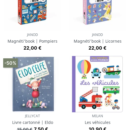
JANOD
JANOD
Magnéti'book | Pompiers
Magnéti'book | Licornes
Prix
Prix
22,00 €
22,00 €
-50%
JELLYCAT
MILAN
Livre cartonné | Eldo
Les véhicules
Prix de base
Prix
Prix
7,50 €
10,90 €
15,00 €