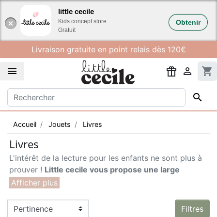
Gestion des cookies
little cecile
Kids concept store
Obtenir
Gratuit
Livraison gratuite en point relais dès 120€


shopping_cart

Accueil
Jouets
Livres
Livres
L'intérêt de la lecture pour les enfants ne sont plus à
prouver !
Little cecile vous propose une large
gamme de livres pour tous les âges et pour tous les
goûts
; - des livres tactiles, sonores et animés pour
apprendre et découvrir les différents animaux, les
Filtres
premières notions, les mesures ou encore le codage