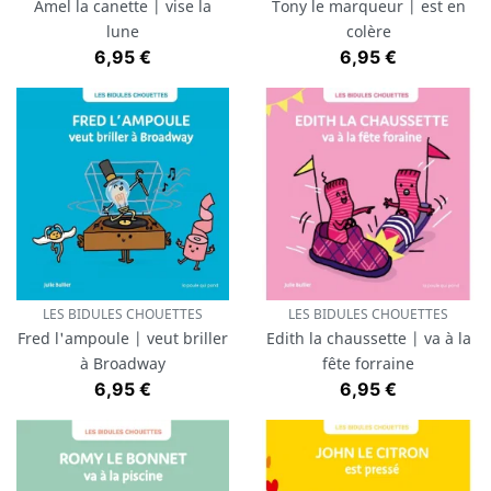
Amel la canette | vise la
Tony le marqueur | est en
lune
colère
Prix
Prix
6,95 €
6,95 €
LES BIDULES CHOUETTES
LES BIDULES CHOUETTES
Fred l'ampoule | veut briller
Edith la chaussette | va à la
à Broadway
fête forraine
Prix
Prix
6,95 €
6,95 €