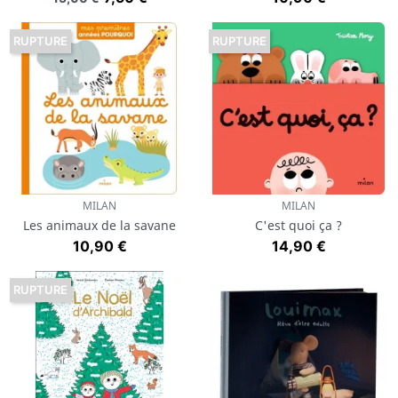
RUPTURE
RUPTURE
MILAN
MILAN
Les animaux de la savane
C'est quoi ça ?
Prix
Prix
10,90 €
14,90 €
RUPTURE