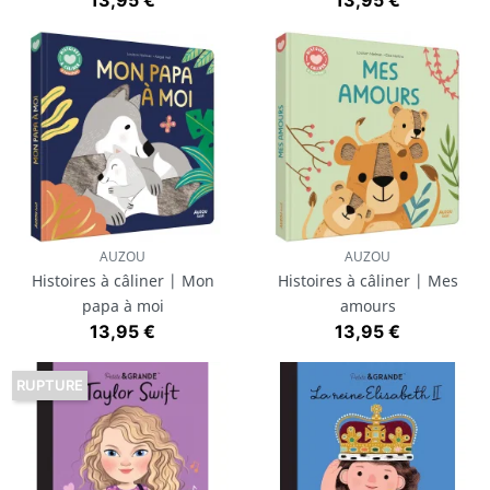
13,95 €
13,95 €
AUZOU
AUZOU
Histoires à câliner | Mon
Histoires à câliner | Mes
papa à moi
amours
Prix
Prix
13,95 €
13,95 €
RUPTURE