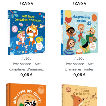
Prix
Prix
12,95 €
12,95 €
AUZOU
AUZOU
Livre sonore | Mes
Livre sonore | Mes
comptines d'animaux
premières rondes
Prix
Prix
9,95 €
9,95 €