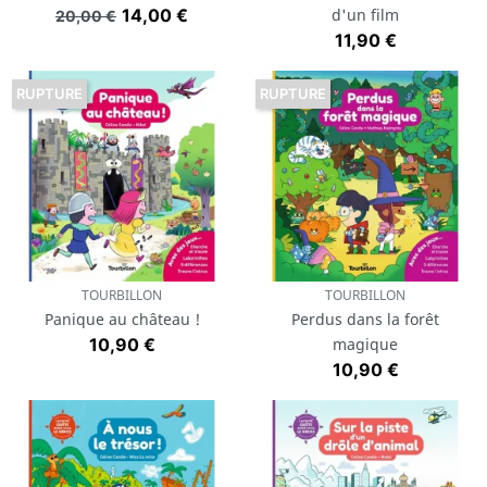
Prix de base
Prix
14,00 €
d'un film
20,00 €
Prix
11,90 €
RUPTURE
RUPTURE
TOURBILLON
TOURBILLON
Panique au château !
Perdus dans la forêt
Prix
10,90 €
magique
Prix
10,90 €