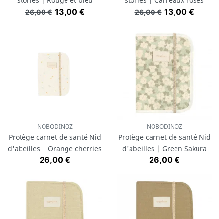
stories | Rouge et bleu
stories | Carreaux roses
Prix de base
Prix
Prix de base
Prix
13,00 €
13,00 €
26,00 €
26,00 €
NOBODINOZ
NOBODINOZ
Protège carnet de santé Nid
Protège carnet de santé Nid
d'abeilles | Orange cherries
d'abeilles | Green Sakura
Prix
Prix
26,00 €
26,00 €