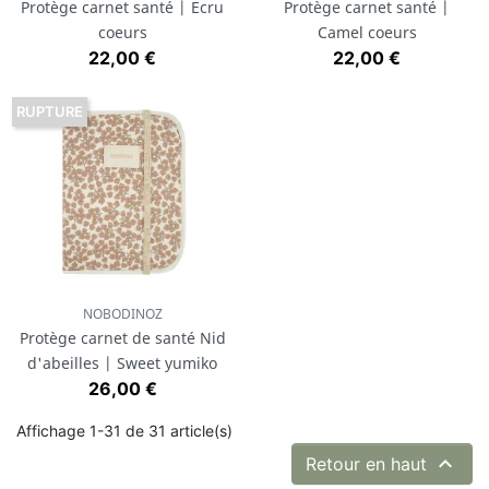
Protège carnet santé | Ecru
Protège carnet santé |
coeurs
Camel coeurs
Prix
Prix
22,00 €
22,00 €
RUPTURE
NOBODINOZ
Protège carnet de santé Nid
d'abeilles | Sweet yumiko
Prix
26,00 €
Affichage 1-31 de 31 article(s)

Retour en haut