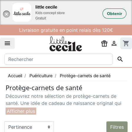
Gestion des cookies
little cecile
Kids concept store
Obtenir
Gratuit
Livraison gratuite en point relais dès 120€


shopping_cart

Accueil
Puériculture
Protège-carnets de santé
Protège-carnets de santé
Découvrez notre sélection de protège-carnets de
santé. Une idée de cadeau de naissance original qui
suivra votre petit bout à tous ses rendez-vous
médicaux.
Filtres