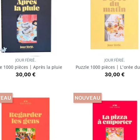
JOUR FÉRIÉ.
JOUR FÉRIÉ.
Aperçu rapide
Aperçu rapide


e 1000 pièces | Après la pluie
Puzzle 1000 pièces | L'orée d
Prix
Prix
30,00 €
30,00 €
VEAU
NOUVEAU