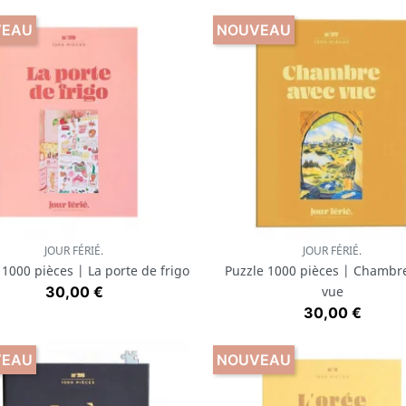
VEAU
NOUVEAU
JOUR FÉRIÉ.
JOUR FÉRIÉ.
Aperçu rapide
Aperçu rapide


 1000 pièces | La porte de frigo
Puzzle 1000 pièces | Chambr
Prix
30,00 €
vue
Prix
30,00 €
VEAU
NOUVEAU