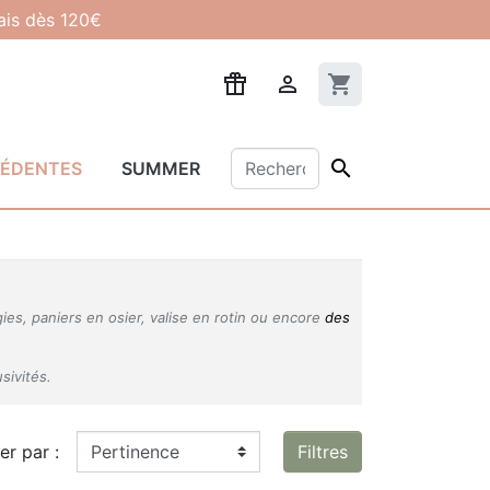
lais dès 120€

shopping_cart

CÉDENTES
SUMMER
gies, paniers en osier, valise en rotin ou encore
des
sivités.
ier par :
Filtres