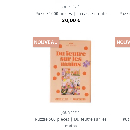
JOUR FÉRIÉ.
Aperçu rapide

Puzzle 1000 pièces | La casse-croûte
Puzzl
Prix
30,00 €
NOUVEAU
NOU
JOUR FÉRIÉ.
Aperçu rapide

Puzzle 500 pièces | Du feutre sur les
Puz
mains