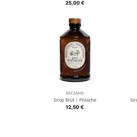
Prix
25,00 €
BACANHA
Aperçu rapide

Sirop Brut | Pistache
Sir
Prix
12,50 €