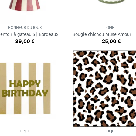
BONHEUR DU JOUR
OPJET
Aperçu rapide
Aperçu rapide


entoir à gateau S| Bordeaux
Bougie chichou Muse Amour |
Prix
Prix
39,00 €
25,00 €
OPJET
OPJET
Aperçu rapide
Aperçu rapide

