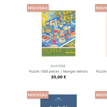
NOUVEAU
NOU
JOUR FÉRIÉ.
Aperçu rapide

Puzzle 1000 pièces | Manger dehors
Puzzle
Prix
30,00 €
NOUVEAU
NOU