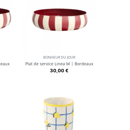
BONHEUR DU JOUR
Aperçu rapide

deaux
Plat de service Linea M | Bordeaux
Prix
30,00 €