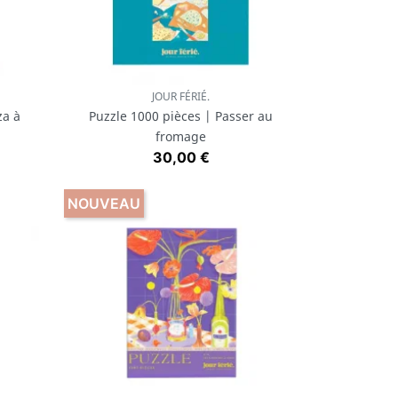
JOUR FÉRIÉ.
Aperçu rapide

za à
Puzzle 1000 pièces | Passer au
fromage
Prix
30,00 €
NOUVEAU