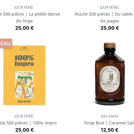
JOUR FÉRIÉ.
JOUR FÉRIÉ.
Aperçu rapide
Aperçu rapide


e 500 pièces | La petite danse
Puzzle 500 pièces | Du sable
du linge
les pages
Prix
Prix
25,00 €
25,00 €
VEAU
JOUR FÉRIÉ.
BACANHA
Aperçu rapide
Aperçu rapide


zle 500 pièces | 100% impro
Sirop Brut | Caramel Sal
Prix
Prix
25,00 €
12,50 €