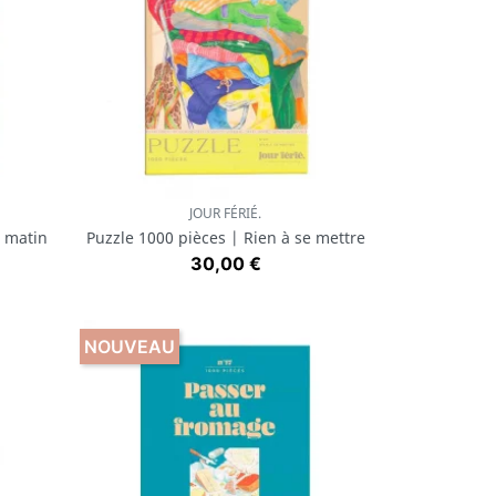
JOUR FÉRIÉ.
Aperçu rapide

u matin
Puzzle 1000 pièces | Rien à se mettre
Prix
30,00 €
NOUVEAU