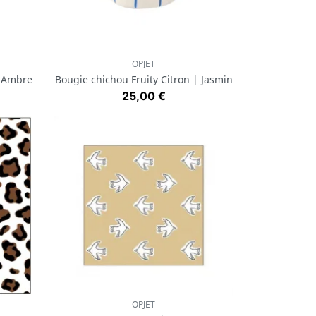
OPJET
Aperçu rapide

 Ambre
Bougie chichou Fruity Citron | Jasmin
Prix
25,00 €
OPJET
Aperçu rapide
