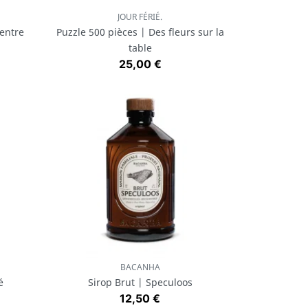
JOUR FÉRIÉ.
Aperçu rapide

 entre
Puzzle 500 pièces | Des fleurs sur la
table
Prix
25,00 €
BACANHA
Aperçu rapide

é
Sirop Brut | Speculoos
Prix
12,50 €