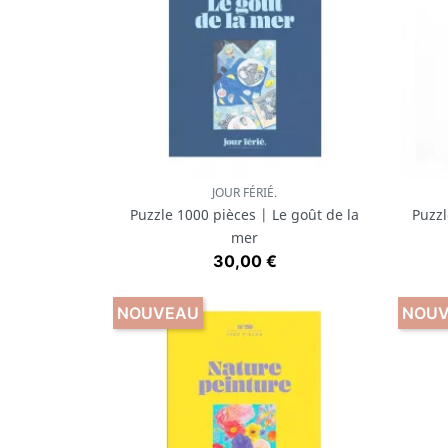
JOUR FÉRIÉ.
Aperçu rapide

Puzzle 1000 pièces | Le goût de la
Puzzl
mer
Prix
30,00 €
NOUVEAU
NOU