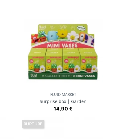
FLUID MARKET
Aperçu rapide

Surprise box | Garden
Prix
14,90 €
RUPTURE