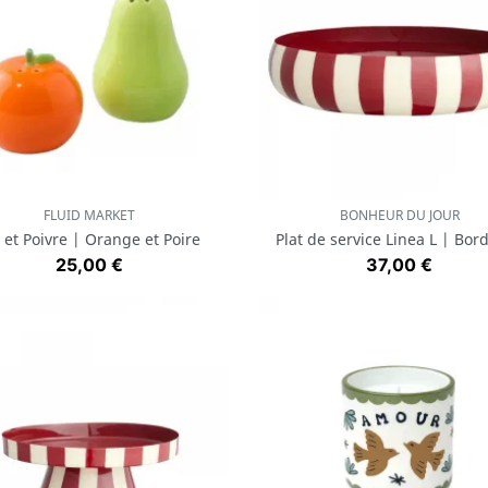
FLUID MARKET
BONHEUR DU JOUR
Aperçu rapide
Aperçu rapide


 et Poivre | Orange et Poire
Plat de service Linea L | Bor
Prix
Prix
25,00 €
37,00 €