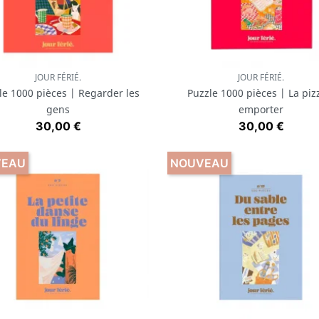
JOUR FÉRIÉ.
JOUR FÉRIÉ.
Aperçu rapide
Aperçu rapide


le 1000 pièces | Regarder les
Puzzle 1000 pièces | La piz
gens
emporter
Prix
Prix
30,00 €
30,00 €
VEAU
NOUVEAU