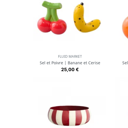
FLUID MARKET
Aperçu rapide

Sel et Poivre | Banane et Cerise
Sel
Prix
25,00 €