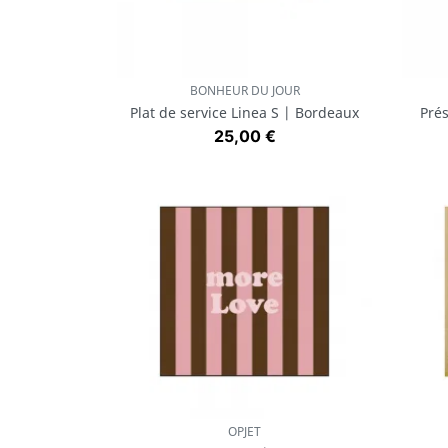
BONHEUR DU JOUR
Aperçu rapide

Plat de service Linea S | Bordeaux
Prés
Prix
25,00 €
OPJET
Aperçu rapide
