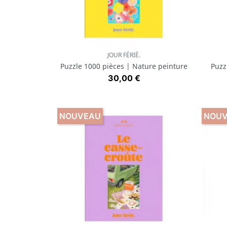
JOUR FÉRIÉ.
Aperçu rapide

Puzzle 1000 pièces | Nature peinture
Puzz
Prix
30,00 €
NOUVEAU
NOU