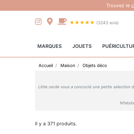
Gestion des cookies
Trouvez le
c
★★★★★
(3243 avis)
MARQUES
JOUETS
PUÉRICULTU
Accueil
Maison
Objets déco
Little cecile vous a concocté une petite sélection 
N’hésit
Il y a 371 produits.