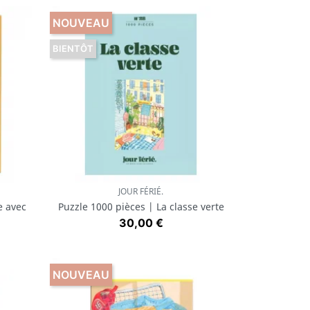
NOUVEAU
BIENTÔT
JOUR FÉRIÉ.
Aperçu rapide

e avec
Puzzle 1000 pièces | La classe verte
Prix
30,00 €
NOUVEAU