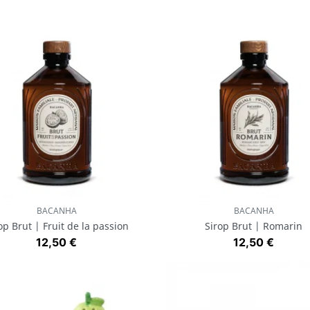
BACANHA
BACANHA
Aperçu rapide
Aperçu rapide


op Brut | Fruit de la passion
Sirop Brut | Romarin
Prix
Prix
12,50 €
12,50 €