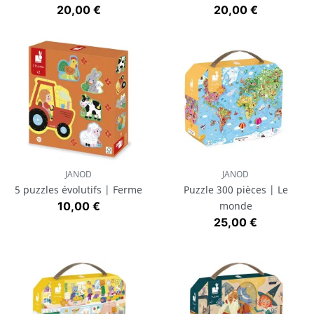
Prix
Prix
20,00 €
20,00 €
JANOD
JANOD
5 puzzles évolutifs | Ferme
Puzzle 300 pièces | Le
Prix
10,00 €
monde
Prix
25,00 €