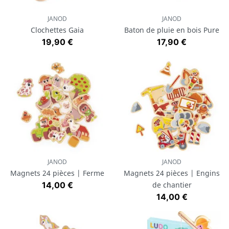
JANOD
JANOD
Clochettes Gaia
Baton de pluie en bois Pure
Prix
Prix
19,90 €
17,90 €
JANOD
JANOD
Magnets 24 pièces | Ferme
Magnets 24 pièces | Engins
Prix
14,00 €
de chantier
Prix
14,00 €