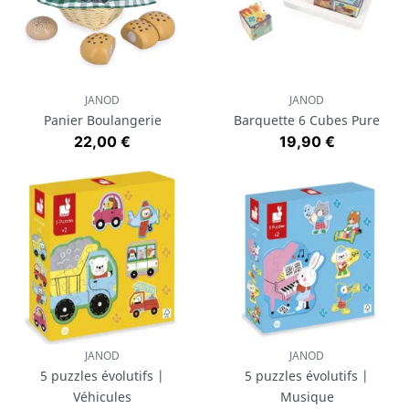
JANOD
JANOD
Panier Boulangerie
Barquette 6 Cubes Pure
Prix
Prix
22,00 €
19,90 €
JANOD
JANOD
5 puzzles évolutifs |
5 puzzles évolutifs |
Véhicules
Musique