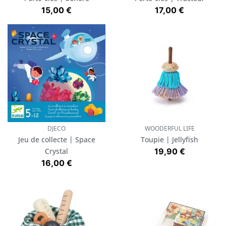
Prix
Prix
15,00 €
17,00 €
DJECO
WOODERFUL LIFE
Jeu de collecte | Space
Toupie | Jellyfish
Prix
Crystal
19,90 €
Prix
16,00 €