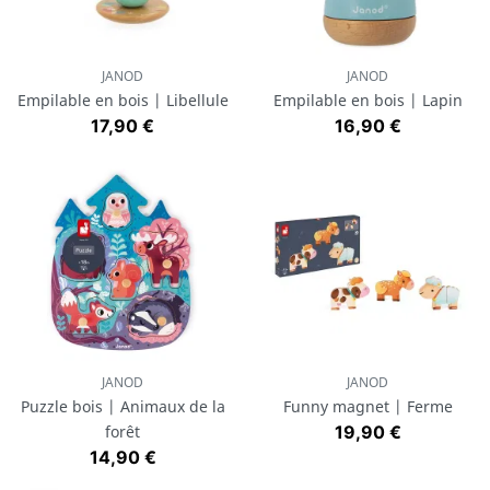
JANOD
JANOD
Empilable en bois | Libellule
Empilable en bois | Lapin
Prix
Prix
17,90 €
16,90 €
JANOD
JANOD
Puzzle bois | Animaux de la
Funny magnet | Ferme
Prix
forêt
19,90 €
Prix
14,90 €