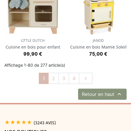
LITTLE DUTCH
JANOD
Cuisine en bois pour enfant
Cuisine en bois Mamie Soleil
Prix
Prix
99,90 €
75,00 €
Affichage 1-80 de 277 article(s)
Suivant
1
2
3
4


Retour en haut
★★★★★
(3243 AVIS)