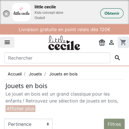
Gestion des cookies
little cecile
Kids concept store
Obtenir
Gratuit
Livraison gratuite en point relais dès 120€


shopping_cart

Accueil
Jouets
Jouets en bois
Jouets en bois
Le jouet en bois est un grand classique pour les
enfants ! Retrouvez une sélection de jouets en bois,
solides et sains à la fois. Le jouet en bois est durable,
il se transmet aux générations suivantes. Le bois qui
compose ces produits est bien souvent issu de forêts
Filtres
durablement gérées (FSC) et il est généralement