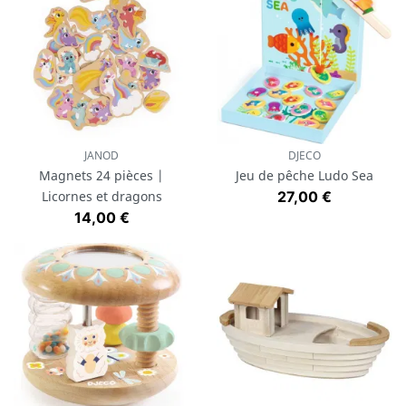
JANOD
DJECO
Magnets 24 pièces |
Jeu de pêche Ludo Sea
Prix
Licornes et dragons
27,00 €
Prix
14,00 €