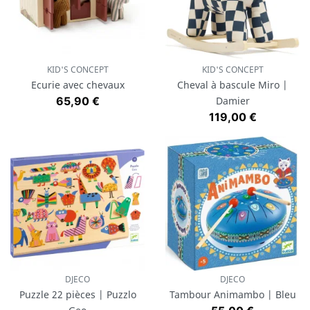
KID'S CONCEPT
KID'S CONCEPT
Ecurie avec chevaux
Cheval à bascule Miro |
Prix
65,90 €
Damier
Prix
119,00 €
DJECO
DJECO
Puzzle 22 pièces | Puzzlo
Tambour Animambo | Bleu