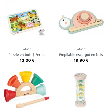
JANOD
JANOD
Puzzle en bois | Ferme
Empilable escargot en bois
Prix
Prix
13,00 €
19,90 €