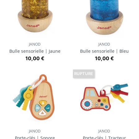
JANOD
JANOD
Bulle sensorielle | Jaune
Bulle sensorielle | Bleu
Prix
Prix
10,00 €
10,00 €
RUPTURE
JANOD
JANOD
Porte-clés | Sonore
Porte-clés | Tracteur