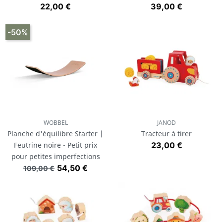
Prix
Prix
22,00 €
39,00 €
-50%
WOBBEL
JANOD
Planche d'équilibre Starter |
Tracteur à tirer
Prix
Feutrine noire - Petit prix
23,00 €
pour petites imperfections
Prix de base
Prix
54,50 €
109,00 €