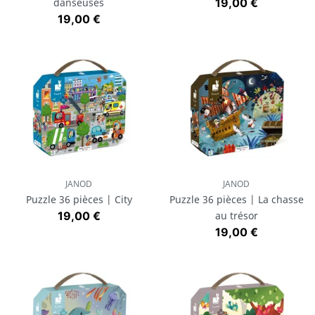
Prix
danseuses
19,00 €
Prix
19,00 €
JANOD
JANOD
Puzzle 36 pièces | City
Puzzle 36 pièces | La chasse
Prix
19,00 €
au trésor
Prix
19,00 €