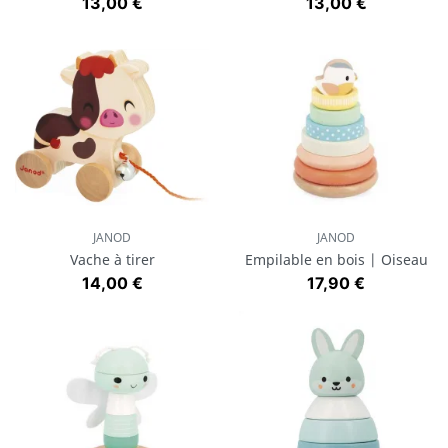
Prix
Prix
13,00 €
13,00 €
JANOD
JANOD
Vache à tirer
Empilable en bois | Oiseau
Prix
Prix
14,00 €
17,90 €