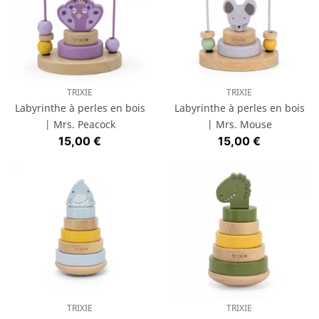
TRIXIE
TRIXIE
Labyrinthe à perles en bois
Labyrinthe à perles en bois
| Mrs. Peacock
| Mrs. Mouse
Prix
Prix
15,00 €
15,00 €
TRIXIE
TRIXIE