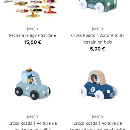
JANOD
JANOD
Pêche à la ligne Sardine
Cross Roads | Voiture tout-
Prix
15,00 €
terrain en bois
Prix
5,00 €
JANOD
JANOD
Cross Roads | Voiture de
Cross Roads | Voiture de
police en bois Ville
sport en bois Vallée blanche