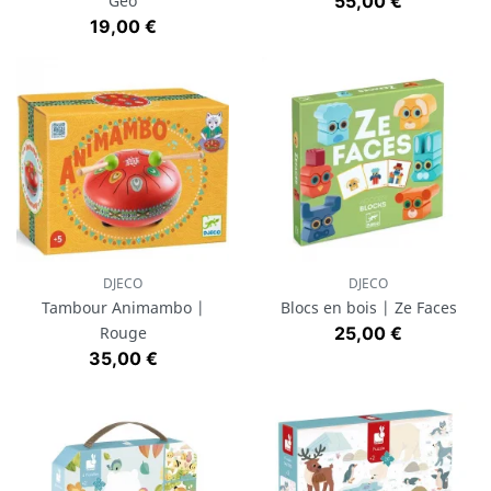
Prix
Geo
55,00 €
Prix
19,00 €
DJECO
DJECO
Tambour Animambo |
Blocs en bois | Ze Faces
Prix
Rouge
25,00 €
Prix
35,00 €