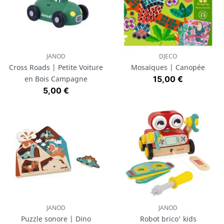
JANOD
DJECO
Cross Roads | Petite Voiture
Mosaïques | Canopée
Prix
en Bois Campagne
15,00 €
Prix
5,00 €
JANOD
JANOD
Puzzle sonore | Dino
Robot brico' kids