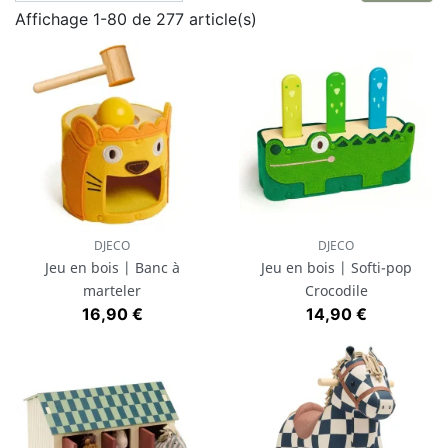
Affichage 1-80 de 277 article(s)
peint avec des pigments naturels non toxiques.
Parmi ces jouets, on retrouve la gamme
Little Dutch
,
les petites voitures
Goki
et
CandyLab Toys
ou encore
les célèbres
figurines Holztiger
.
DJECO
DJECO
Jeu en bois | Banc à
Jeu en bois | Softi-pop
marteler
Crocodile
Prix
Prix
16,90 €
14,90 €