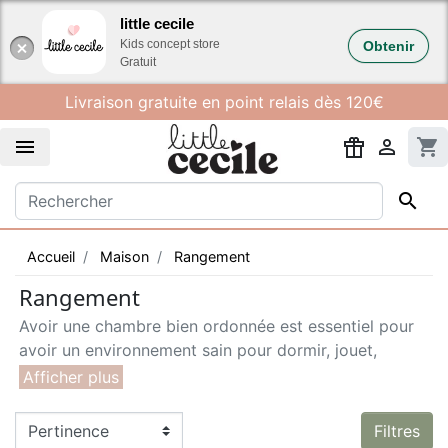
Gestion des cookies
little cecile
Kids concept store
Obtenir
Gratuit
Livraison gratuite en point relais dès 120€


shopping_cart

Accueil
Maison
Rangement
Rangement
Avoir une chambre bien ordonnée est essentiel pour
avoir un environnement sain pour dormir, jouet,
s'épanouir. Et puis c’est tellement plus joli !
Filtres