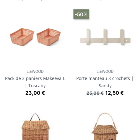
-50%
LIEWOOD
LIEWOOD
Pack de 2 paniers Makeeva L
Porte manteau 3 crochets |
| Tuscany
Sandy
Prix
Prix de base
Prix
23,00 €
12,50 €
25,00 €