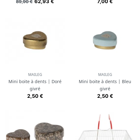
Prix de base
Prix
Prix
62,93 €
7,00 €
89,90 €
MAILEG
MAILEG
Mini boite à dents | Doré
Mini boite à dents | Bleu
givré
givré
Prix
Prix
2,50 €
2,50 €