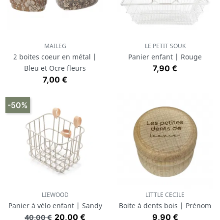
MAILEG
LE PETIT SOUK
2 boites coeur en métal |
Panier enfant | Rouge
Prix
Bleu et Ocre fleurs
7,90 €
Prix
7,00 €
-50%
LIEWOOD
LITTLE CECILE
Panier à vélo enfant | Sandy
Boite à dents bois | Prénom
Prix de base
Prix
Prix
20,00 €
9,90 €
40,00 €