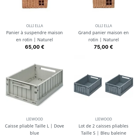
OLLI ELLA
OLLI ELLA
Panier à suspendre maison
Grand panier maison en
en rotin | Naturel
rotin | Naturel
Prix
Prix
65,00 €
75,00 €
LIEWOOD
LIEWOOD
Caisse pliable Taille L | Dove
Lot de 2 caisses pliables
blue
Taille S | Bleu baleine