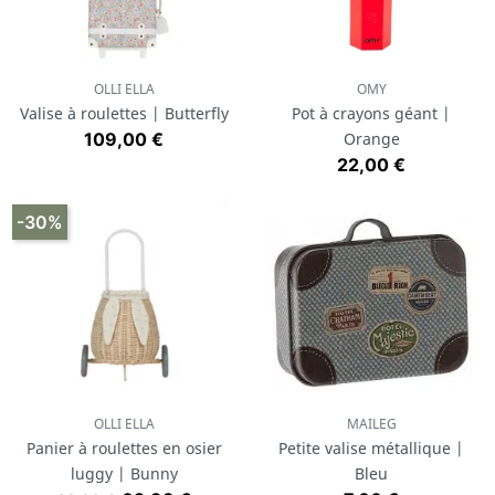
OLLI ELLA
OMY
Valise à roulettes | Butterfly
Pot à crayons géant |
Prix
109,00 €
Orange
Prix
22,00 €
-30%
OLLI ELLA
MAILEG
Panier à roulettes en osier
Petite valise métallique |
luggy | Bunny
Bleu