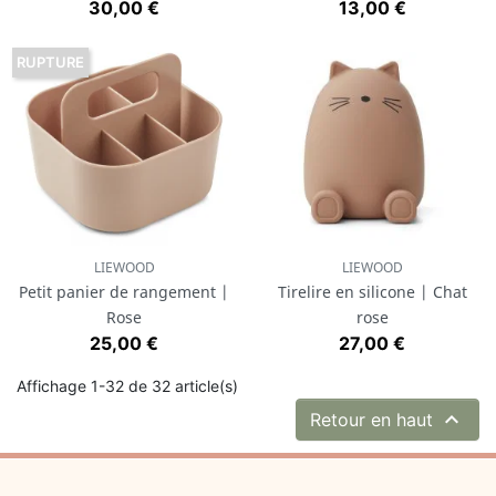
Prix
Prix
30,00 €
13,00 €
RUPTURE
LIEWOOD
LIEWOOD
Petit panier de rangement |
Tirelire en silicone | Chat
Rose
rose
Prix
Prix
25,00 €
27,00 €
Affichage 1-32 de 32 article(s)

Retour en haut