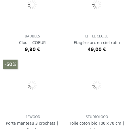
BAUBELS
LITTLE CECILE
Clou | COEUR
Etagère arc en ciel rotin
Prix
Prix
9,90 €
49,00 €
-50%
LIEWOOD
STUDIOLOCO
Porte manteau 3 crochets |
Toile coton bio 100 x 70 cm |