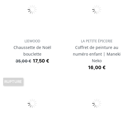
LIEWOOD
LA PETITE ÉPICERIE
Chaussette de Noël
Coffret de peinture au
bouclette
numéro enfant | Maneki
Prix de base
Prix
17,50 €
Neko
35,00 €
Prix
16,00 €
RUPTURE