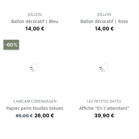
JOLLEIN
JOLLEIN
Ballon décoratif | Bleu
Ballon décoratif | Rose
Prix
Prix
14,00 €
14,00 €
-60%
CAMCAM COPENHAGEN
LES PETITES DATES
Papier peint feuilles bleues
Affiche "En t'attendant"
Prix de base
Prix
Prix
26,00 €
39,90 €
65,00 €