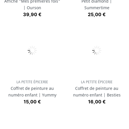
Affiche "Mes premières fois"
Petit diamond |
| Ourson
Summertime
Prix
Prix
39,90 €
25,00 €
LA PETITE ÉPICERIE
LA PETITE ÉPICERIE
Coffret de peinture au
Coffret de peinture au
numéro enfant | Yummy
numéro enfant | Besties
Prix
Prix
15,00 €
16,00 €