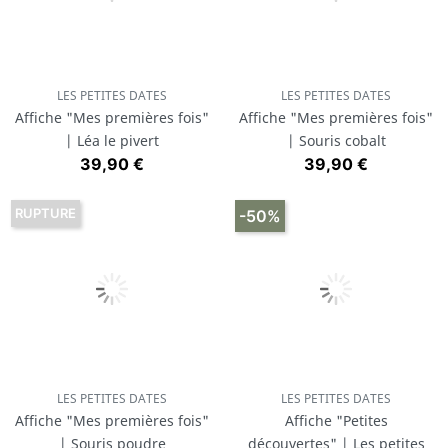
LES PETITES DATES
LES PETITES DATES
Affiche "Mes premières fois"
Affiche "Mes premières fois"
| Léa le pivert
| Souris cobalt
Prix
Prix
39,90 €
39,90 €
RUPTURE
-50%
LES PETITES DATES
LES PETITES DATES
Affiche "Mes premières fois"
Affiche "Petites
| Souris poudre
découvertes" | Les petites