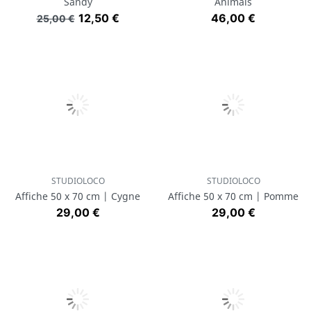
Sandy
Animals
Prix de base
Prix
Prix
12,50 €
46,00 €
25,00 €
STUDIOLOCO
STUDIOLOCO
Affiche 50 x 70 cm | Cygne
Affiche 50 x 70 cm | Pomme
Prix
Prix
29,00 €
29,00 €