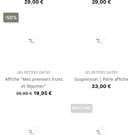
Prix
Prix
29,00 €
29,00 €
-50%
LES PETITES DATES
LES PETITES DATES
Affiche "Mes premiers fruits
Suspension | Porte affiche
Prix
et légumes"
33,00 €
Prix de base
Prix
19,95 €
39,90 €
RUPTURE