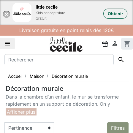
Gestion des cookies
little cecile
Kids concept store
Obtenir
Gratuit
Livraison gratuite en point relais dès 120€


shopping_cart

Accueil
Maison
Décoration murale
Décoration murale
Dans la chambre d’un enfant, le mur se transforme
rapidement en un support de décoration. On y
accroche ses dessins, une belle toile Rose In April, un
grand poster carte du monde
Poppik
(à réaliser soi-
même avec des gommettes) ou encore des
Filtres
guirlandes fanions Maileg.