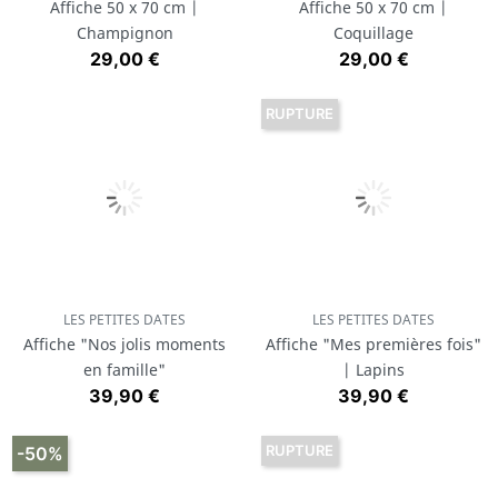
Affiche 50 x 70 cm |
Affiche 50 x 70 cm |
Champignon
Coquillage
Prix
Prix
29,00 €
29,00 €
RUPTURE
LES PETITES DATES
LES PETITES DATES
Affiche "Nos jolis moments
Affiche "Mes premières fois"
en famille"
| Lapins
Prix
Prix
39,90 €
39,90 €
RUPTURE
-50%