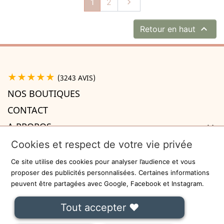
Suivant
1
2


Retour en haut
★★★★★
(3243 AVIS)
NOS BOUTIQUES
CONTACT
A PROPOS

INFORMATIONS

Cookies et respect de votre vie privée
Recevez la newsletter
Ce site utilise des cookies pour analyser l’audience et vous
proposer des publicités personnalisées. Certaines informations
ok
peuvent être partagées avec Google, Facebook et Instagram.
On ne communiquera jamais votre adresse e-mail à des tiers.
Tout accepter ❤
Fait avec
❤
à Lille - Sécurisé par