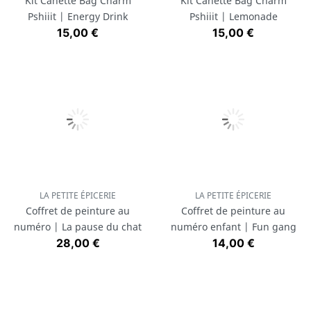
Kit Canette Bag Charm
Kit Canette Bag Charm
Pshiiit | Energy Drink
Pshiiit | Lemonade
Prix
Prix
15,00 €
15,00 €
LA PETITE ÉPICERIE
LA PETITE ÉPICERIE
Coffret de peinture au
Coffret de peinture au
numéro | La pause du chat
numéro enfant | Fun gang
Prix
Prix
28,00 €
14,00 €