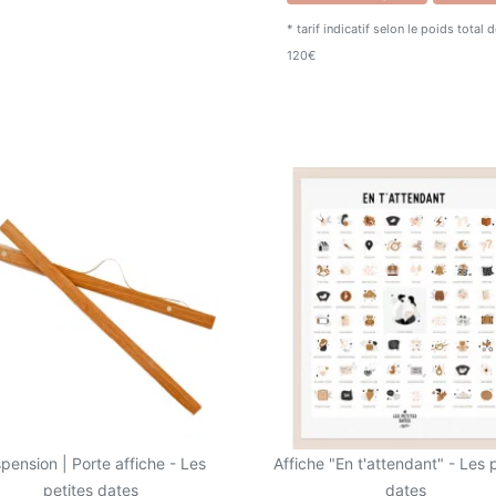
C'est le cadeau idéal po
* tarif indicatif selon le poids total
10 ans.
120€
Cette affiche mesure 40
en France sur du papier 
mur grâce au
porte affic
pension | Porte affiche - Les
Affiche "En t'attendant" - Les 
petites dates
dates