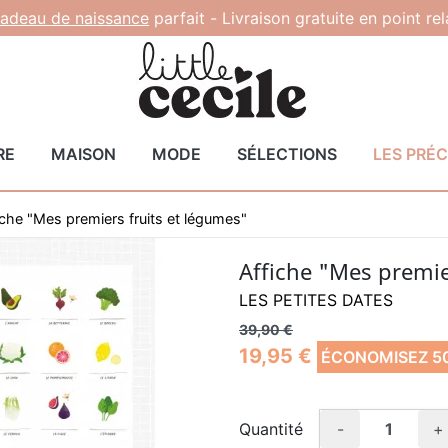
adeau de naissance
parfait -
Livraison gratuite en point re
RE
MAISON
MODE
SÉLECTIONS
LES PRÉ
iche "Mes premiers fruits et légumes"
Affiche "Mes premie
LES PETITES DATES
39,90 €
19,95 €
ÉCONOMISEZ 5
Quantité
-
+