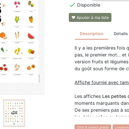

Disponible
❤ Ajouter à ma liste
Description
Détails
Il y a les premières fois
pas, le premier mot… et i
version fruits et légumes
du goût sous forme de ch
Affiche fournie avec tam
Les affiches
Les petites 
moments marquants dans l
De ses premiers pas à so
les dates grâce au tampon
Click & collect gratuit
Livraison