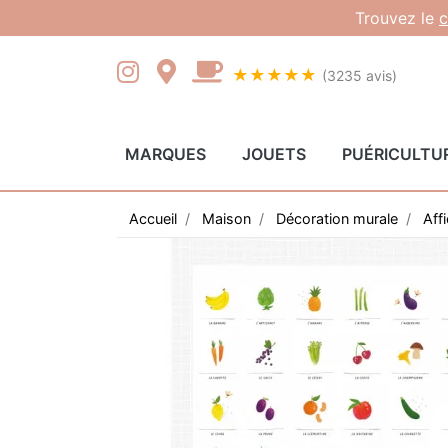
Gestion des cookies
Trouvez le
c
★★★★★
(3235 avis)
MARQUES
JOUETS
PUÉRICULTU
Accueil
Maison
Décoration murale
Aff