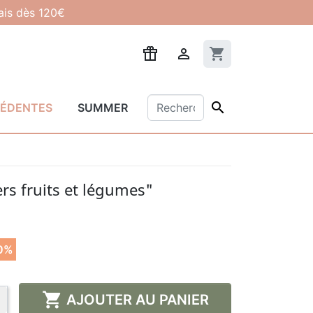
lais dès 120€

shopping_cart

CÉDENTES
SUMMER
rs fruits et légumes"
0%

AJOUTER AU PANIER