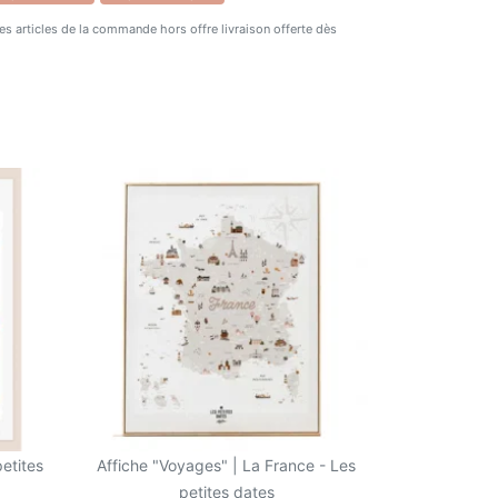
ur accompagner la vie d'un enfant de 0 à
 des articles de la commande hors offre livraison offerte dès
 cm x 50 cm. Elle est conçue et imprimée
éco-responsable. Vous pouvez la fixer au
he
disponible sur notre site internet.
petites
Affiche "Voyages" | La France - Les
petites dates