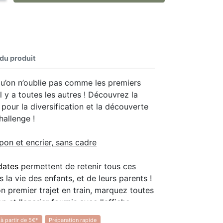
 du produit
 qu’on n’oublie pas comme les premiers
l y a toutes les autres ! Découvrez la
 pour la diversification et la découverte
allenge !
pon et encrier, sans cadre
dates
permettent de retenir tous ces
a vie des enfants, et de leurs parents !
n premier trajet en train, marquez toutes
 et l'encrier fournis avec l'affiche.
 à partir de 5€*
Préparation rapide