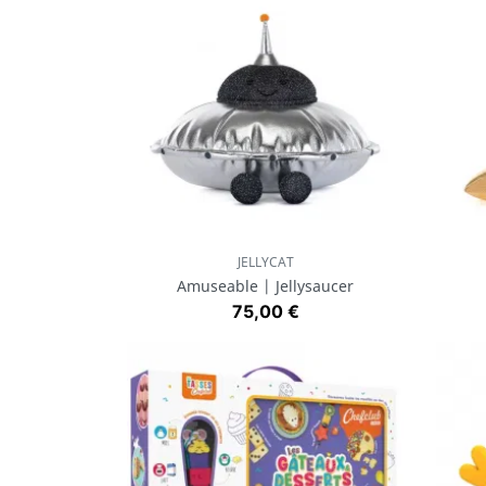
JELLYCAT
Aperçu rapide

Amuseable | Jellysaucer
Prix
75,00 €