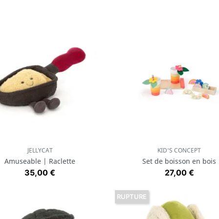
JELLYCAT
KID'S CONCEPT
Aperçu rapide
Aperçu rapide


Amuseable | Raclette
Set de boisson en bois
Prix
Prix
35,00 €
27,00 €
RUPTURE