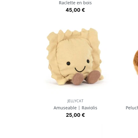
Raclette en bois
Prix
45,00 €
JELLYCAT
Aperçu rapide

Amuseable | Raviolis
Peluch
Prix
25,00 €