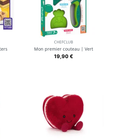
CHEFCLUB
Aperçu rapide

ters
Mon premier couteau | Vert
Prix
19,90 €