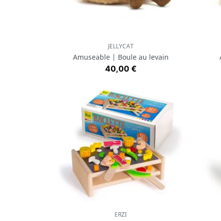
JELLYCAT
Aperçu rapide

Amuseable | Boule au levain
Prix
40,00 €
ERZI
Aperçu rapide
