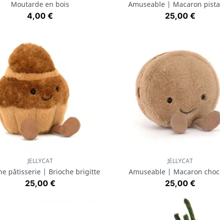
Moutarde en bois
Amuseable | Macaron pist
Prix
Prix
4,00 €
25,00 €
JELLYCAT
JELLYCAT
Aperçu rapide
Aperçu rapide


e pâtisserie | Brioche brigitte
Amuseable | Macaron choc
Prix
Prix
25,00 €
25,00 €