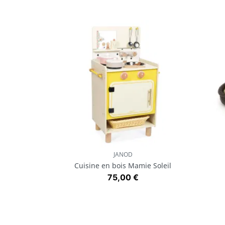
JANOD
Aperçu rapide

Cuisine en bois Mamie Soleil
Prix
75,00 €