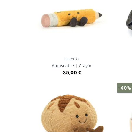
JELLYCAT
Aperçu rapide

Amuseable | Crayon
Prix
35,00 €
-40%