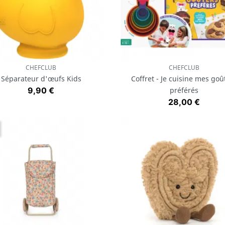
CHEFCLUB
CHEFCLUB
Aperçu rapide
Aperçu rapide


Séparateur d'œufs Kids
Coffret - Je cuisine mes goû
Prix
9,90 €
préférés
Prix
28,00 €