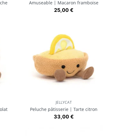
ache
Amuseable | Macaron framboise
Prix
25,00 €
JELLYCAT
Aperçu rapide

olat
Peluche pâtisserie | Tarte citron
Prix
33,00 €