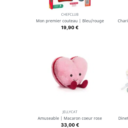
CHEFCLUB
Aperçu rapide

Mon premier couteau | Bleu/rouge
Chari
Prix
19,90 €
JELLYCAT
Aperçu rapide

Amuseable | Macaron coeur rose
Dinet
Prix
33,00 €