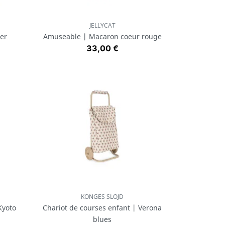
JELLYCAT
Aperçu rapide

er
Amuseable | Macaron coeur rouge
Prix
33,00 €
KONGES SLOJD
Aperçu rapide

Kyoto
Chariot de courses enfant | Verona
blues