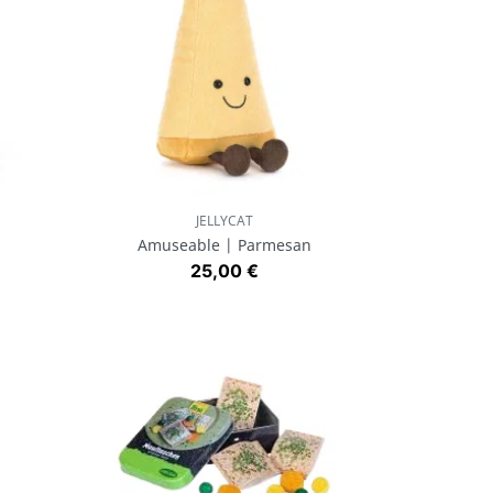
JELLYCAT
Aperçu rapide

Amuseable | Parmesan
Prix
25,00 €