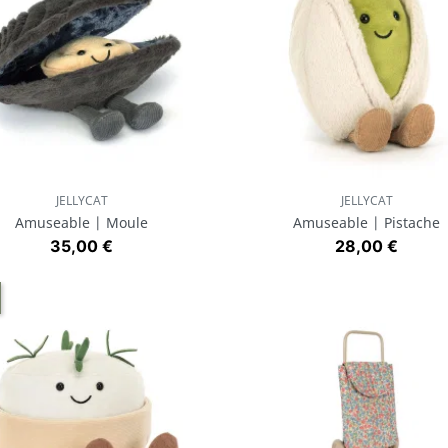
JELLYCAT
JELLYCAT
Aperçu rapide
Aperçu rapide


Amuseable | Moule
Amuseable | Pistache
Prix
Prix
35,00 €
28,00 €