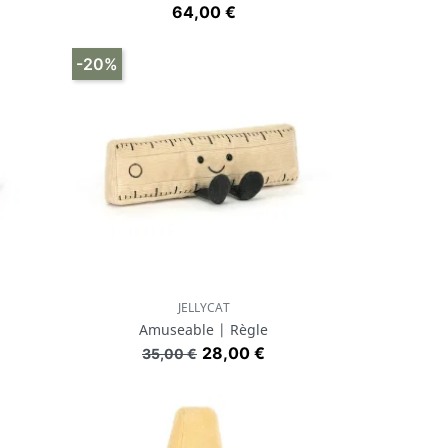
Prix
64,00 €
-20%
JELLYCAT
Aperçu rapide

Amuseable | Règle
Prix de base
Prix
28,00 €
35,00 €