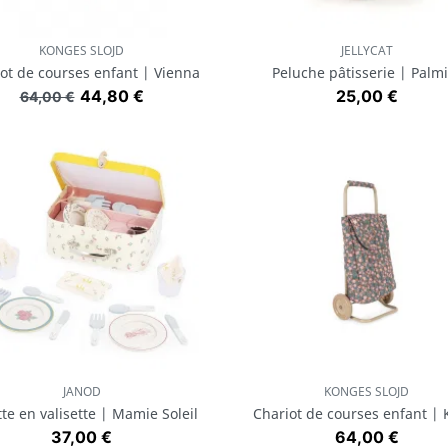
KONGES SLOJD
JELLYCAT
Aperçu rapide
Aperçu rapide


ot de courses enfant | Vienna
Peluche pâtisserie | Palmi
Prix de base
Prix
Prix
44,80 €
25,00 €
64,00 €
JANOD
KONGES SLOJD
Aperçu rapide
Aperçu rapide


te en valisette | Mamie Soleil
Chariot de courses enfant | 
Prix
Prix
37,00 €
64,00 €