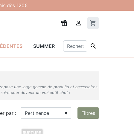
lais dès 120€

shopping_cart

CÉDENTES
SUMMER
us propose une large gamme de produits et accessoires
saire pour devenir un vrai petit chef !
ier par :
Filtres
RUPTURE