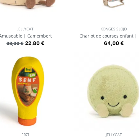
JELLYCAT
KONGES SLOJD
Aperçu rapide
Aperçu rapide


Amuseable | Camembert
Chariot de courses enfant | 
Prix de base
Prix
Prix
22,80 €
64,00 €
38,00 €
ERZI
JELLYCAT
Aperçu rapide
Aperçu rapide

