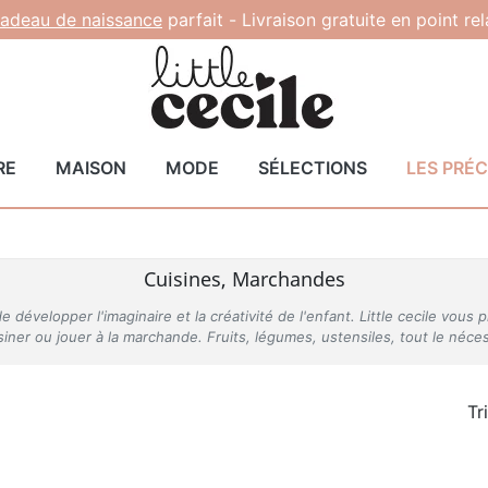
adeau de naissance
parfait -
Livraison gratuite en point re
RE
MAISON
MODE
SÉLECTIONS
LES PRÉ
Cuisines, Marchandes
de développer l'imaginaire et la créativité de l'enfant. Little cecile vo
iner ou jouer à la marchande. Fruits, légumes, ustensiles, tout le néces
Tr