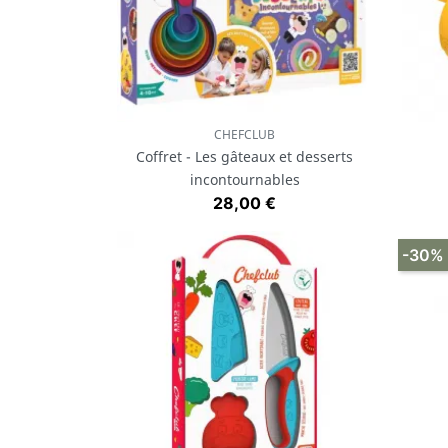
CHEFCLUB
Aperçu rapide

Coffret - Les gâteaux et desserts
incontournables
Prix
28,00 €
-30%