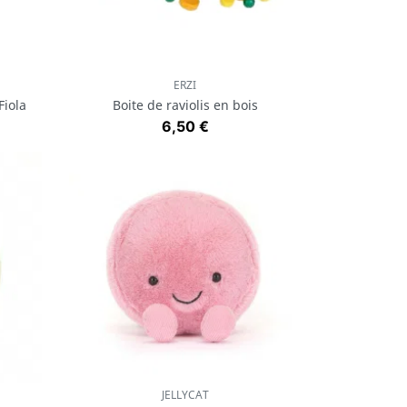
ERZI
Aperçu rapide

Fiola
Boite de raviolis en bois
Prix
6,50 €
JELLYCAT
Aperçu rapide
