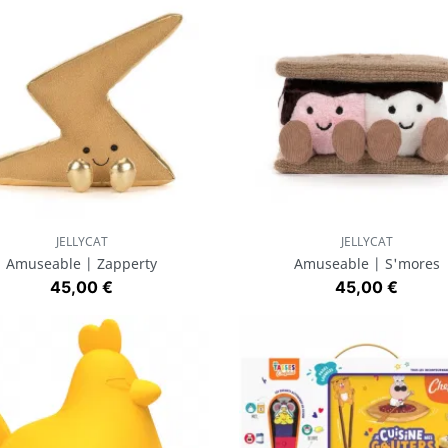
JELLYCAT
JELLYCAT
Aperçu rapide
Aperçu rapide


Amuseable | Zapperty
Amuseable | S'mores
Prix
Prix
45,00 €
45,00 €