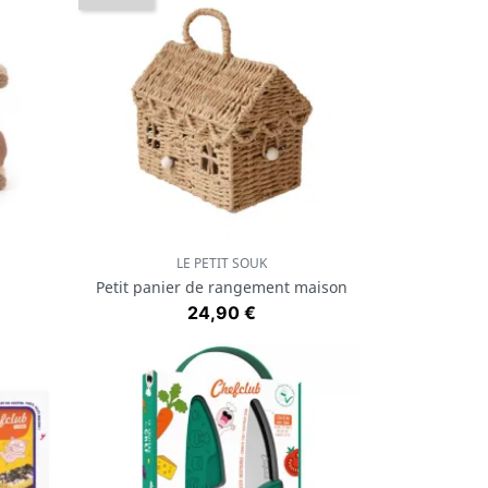
LE PETIT SOUK
Aperçu rapide

Petit panier de rangement maison
Prix
24,90 €