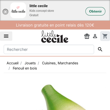
Gestion des cookies
little cecile
Kids concept store
Obtenir
Gratuit
Livraison gratuite en point relais dès 120€


shopping_cart

Accueil
Jouets
Cuisines, Marchandes
Fenouil en bois