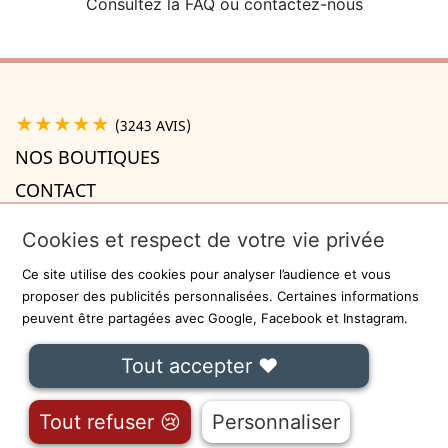
Consultez la FAQ ou contactez-nous
★★★★★
(3243 AVIS)
NOS BOUTIQUES
CONTACT
A PROPOS

Cookies et respect de votre vie privée
INFORMATIONS

Ce site utilise des cookies pour analyser l’audience et vous
Recevez la newsletter
proposer des publicités personnalisées. Certaines informations
peuvent être partagées avec Google, Facebook et Instagram.
ok
Tout accepter ❤
On ne communiquera jamais votre adresse e-mail à des tiers.
Fait avec
❤
à Lille - Sécurisé par
-
CGU
Tout refuser 😢
Personnaliser