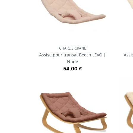
CHARLIE CRANE
Aperçu rapide

Assise pour transat Beech LEVO |
Assi
Nude
Prix
54,00 €