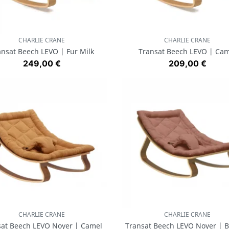
CHARLIE CRANE
CHARLIE CRANE
Aperçu rapide
Aperçu rapide


ansat Beech LEVO | Fur Milk
Transat Beech LEVO | Cam
Prix
Prix
249,00 €
209,00 €
CHARLIE CRANE
CHARLIE CRANE
Aperçu rapide
Aperçu rapide


sat Beech LEVO Noyer | Camel
Transat Beech LEVO Noyer | B