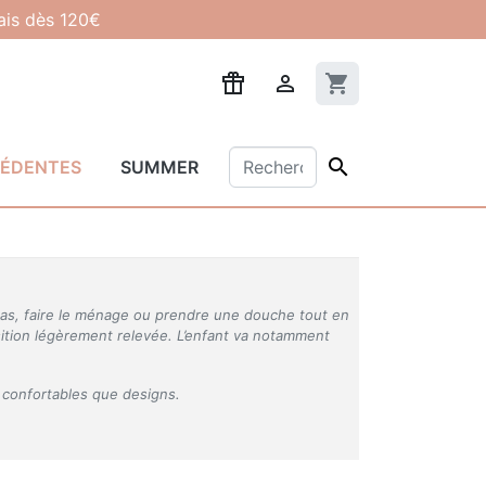
lais dès 120€

shopping_cart

CÉDENTES
SUMMER
epas, faire le ménage ou prendre une douche tout en
osition légèrement relevée. L’enfant va notamment
i confortables que designs.