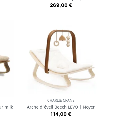
Prix
269,00 €
CHARLIE CRANE
Aperçu rapide

r milk
Arche d'éveil Beech LEVO | Noyer
Prix
114,00 €