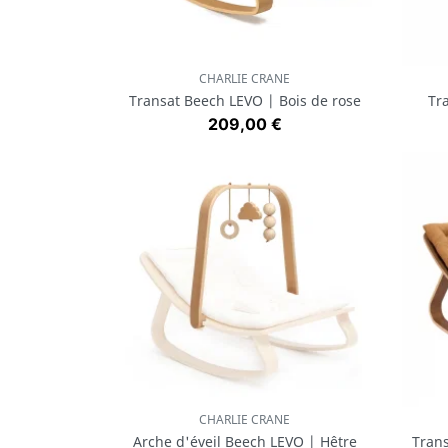
CHARLIE CRANE
Aperçu rapide

Transat Beech LEVO | Bois de rose
Tr
Prix
209,00 €
CHARLIE CRANE
Aperçu rapide

Arche d'éveil Beech LEVO | Hêtre
Tran