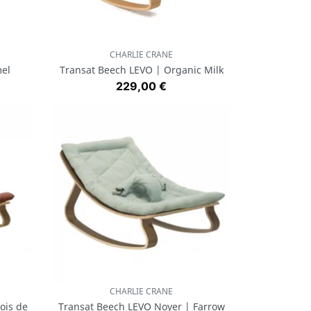
CHARLIE CRANE
Aperçu rapide

el
Transat Beech LEVO | Organic Milk
Prix
229,00 €
CHARLIE CRANE
Aperçu rapide

ois de
Transat Beech LEVO Noyer | Farrow