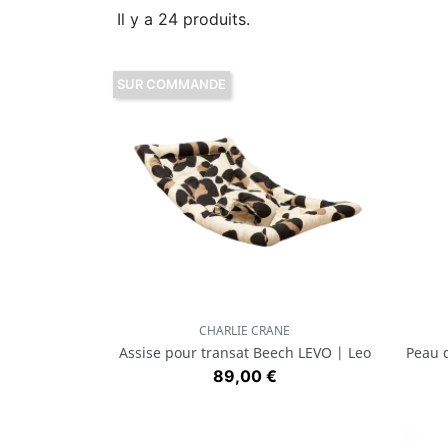
Il y a 24 produits.
SUR COMMANDE
CHARLIE CRANE
Aperçu rapide

Assise pour transat Beech LEVO | Leo
Peau 
Prix
89,00 €