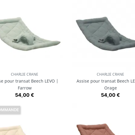
CHARLIE CRANE
CHARLIE CRANE
Aperçu rapide
Aperçu rapide


se pour transat Beech LEVO |
Assise pour transat Beech L
Farrow
Orage
Prix
Prix
54,00 €
54,00 €
OMMANDE