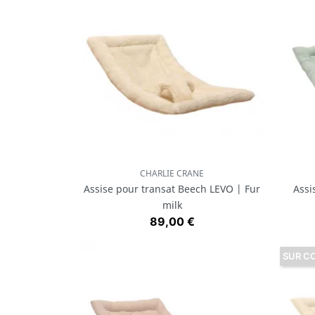
CHARLIE CRANE
Aperçu rapide

Assise pour transat Beech LEVO | Fur
Assi
milk
Prix
89,00 €
SUR C