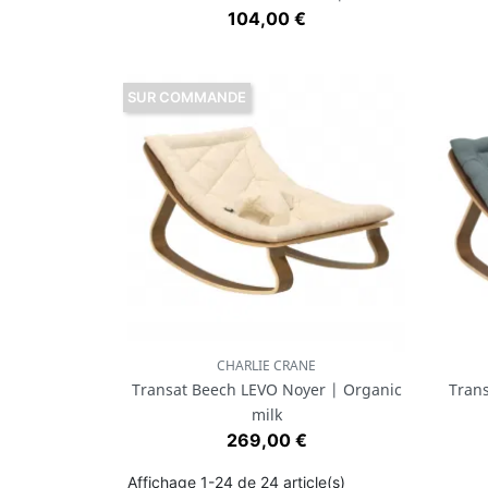
Prix
104,00 €
SUR COMMANDE
CHARLIE CRANE
Aperçu rapide

Transat Beech LEVO Noyer | Organic
Tran
milk
Prix
269,00 €
Affichage 1-24 de 24 article(s)