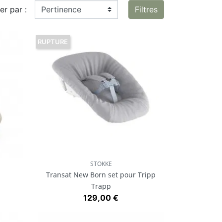
ier par :
Filtres
RUPTURE
STOKKE
Aperçu rapide

Transat New Born set pour Tripp
Trapp
Prix
129,00 €