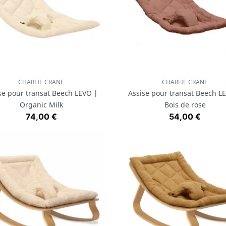
CHARLIE CRANE
CHARLIE CRANE
Aperçu rapide
Aperçu rapide


se pour transat Beech LEVO |
Assise pour transat Beech L
Organic Milk
Bois de rose
Prix
Prix
74,00 €
54,00 €