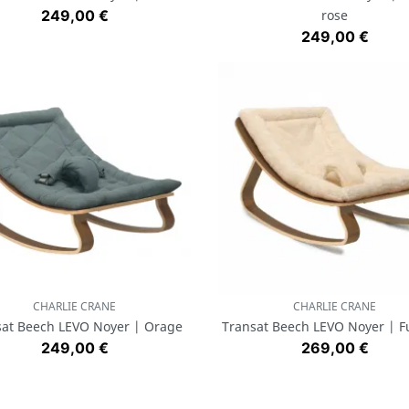
Prix
249,00 €
rose
Prix
249,00 €
CHARLIE CRANE
CHARLIE CRANE
Aperçu rapide
Aperçu rapide


sat Beech LEVO Noyer | Orage
Transat Beech LEVO Noyer | Fu
Prix
Prix
249,00 €
269,00 €