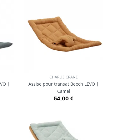
CHARLIE CRANE
Aperçu rapide

EVO |
Assise pour transat Beech LEVO |
Camel
Prix
54,00 €