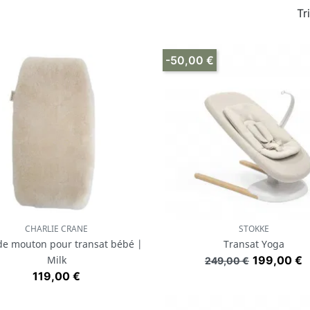
Tr
-50,00 €
CHARLIE CRANE
STOKKE
Aperçu rapide
Aperçu rapide


de mouton pour transat bébé |
Transat Yoga
Prix de base
Prix
Milk
199,00 €
249,00 €
Prix
119,00 €