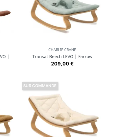
CHARLIE CRANE
Aperçu rapide

EVO |
Transat Beech LEVO | Farrow
Prix
209,00 €
SUR COMMANDE