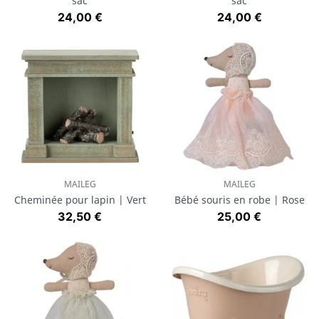
sac
sac
Prix
Prix
24,00 €
24,00 €
MAILEG
MAILEG
Cheminée pour lapin | Vert
Bébé souris en robe | Rose
Prix
Prix
32,50 €
25,00 €