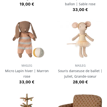
Prix
19,00 €
ballon | Sable rose
Prix
33,00 €
MAILEG
MAILEG
Micro Lapin hiver | Marron
Souris danseuse de ballet |
rose
Juliet, Grande-soeur
Prix
Prix
33,00 €
28,00 €