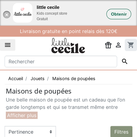
Gestion des cookies
little cecile
Kids concept store
Obtenir
Gratuit
Livraison gratuite en point relais dès 120€


shopping_cart

Accueil
Jouets
Maisons de poupées
Maisons de poupées
Une belle maison de poupée est un cadeau que l’on
garde longtemps et qui se transmet même entre
générations. Little cecile vous propose une belle
sélection de maisons de poupées, à compléter avec
les
personnages Maileg
et de nombreux accessoires !
Filtres