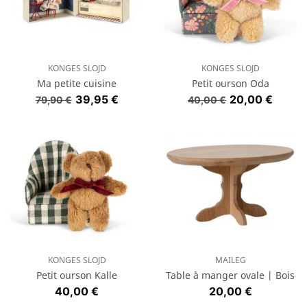
KONGES SLOJD
KONGES SLOJD
Ma petite cuisine
Petit ourson Oda
Prix de base
Prix
Prix de base
Prix
39,95 €
20,00 €
79,90 €
40,00 €
KONGES SLOJD
MAILEG
Petit ourson Kalle
Table à manger ovale | Bois
Prix
Prix
40,00 €
20,00 €