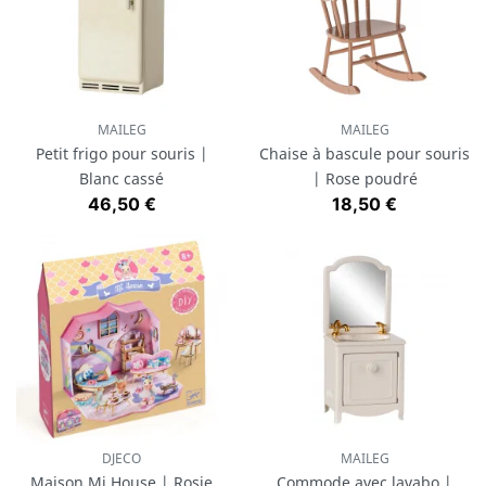
MAILEG
MAILEG
Petit frigo pour souris |
Chaise à bascule pour souris
Blanc cassé
| Rose poudré
Prix
Prix
46,50 €
18,50 €
DJECO
MAILEG
Maison Mi House | Rosie
Commode avec lavabo |