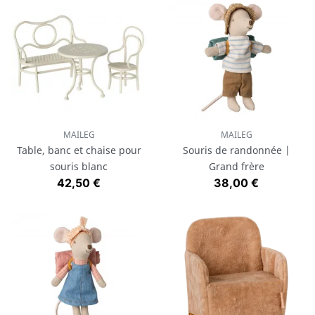
MAILEG
MAILEG
Table, banc et chaise pour
Souris de randonnée |
souris blanc
Grand frère
Prix
Prix
42,50 €
38,00 €