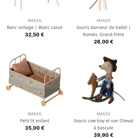
MAILEG
MAILEG
Banc vintage | Blanc cassé
Souris danseur de ballet |
Prix
32,50 €
Roméo, Grand-frère
Prix
28,00 €
MAILEG
MAILEG
Petit lit enfant
Souris cow boy et son Cheval
Prix
35,00 €
à bascule
Prix
39,90 €