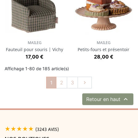
MAILEG
MAILEG
Fauteuil pour souris | Vichy
Petits-fours et présentoir
Prix
Prix
17,00 €
28,00 €
Affichage 1-80 de 185 article(s)
Suivant
1
2
3


Retour en haut
★★★★★
(3243 AVIS)