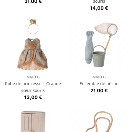
Prix
21,00 €
souris
Prix
14,00 €
MAILEG
MAILEG
Robe de princesse | Grande
Ensemble de pêche
Prix
sœur souris
21,00 €
Prix
13,00 €