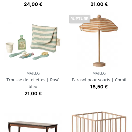
Prix
Prix
24,00 €
21,00 €
RUPTURE
MAILEG
MAILEG
Trousse de toilettes | Rayé
Parasol pour souris | Corail
Prix
bleu
18,50 €
Prix
21,00 €