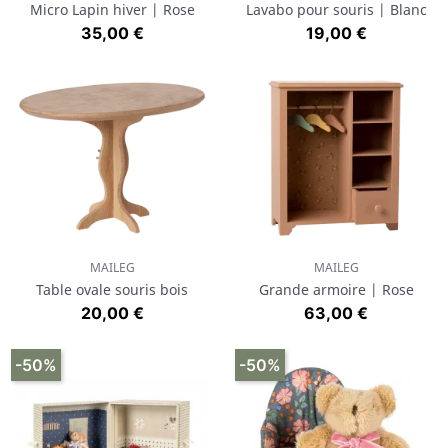
Micro Lapin hiver | Rose
Lavabo pour souris | Blanc
Prix
Prix
35,00 €
19,00 €
MAILEG
MAILEG
Table ovale souris bois
Grande armoire | Rose
Prix
Prix
20,00 €
63,00 €
-50%
-50%