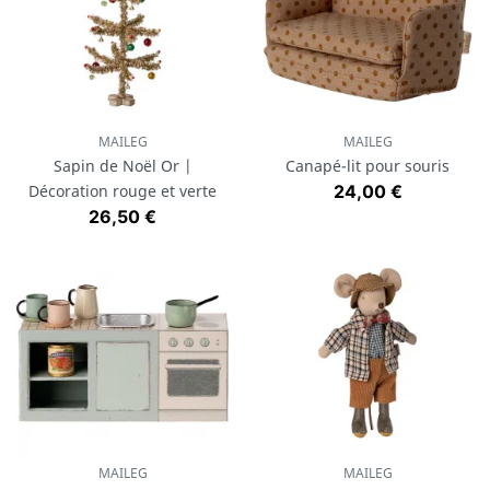
MAILEG
MAILEG
Sapin de Noël Or |
Canapé-lit pour souris
Prix
Décoration rouge et verte
24,00 €
Prix
26,50 €
MAILEG
MAILEG