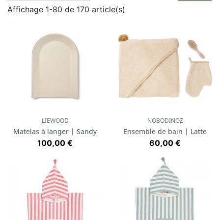
Affichage 1-80 de 170 article(s)
de voyage avec la trousse de toilette qui devront être
dans
le sac à langer
.
LIEWOOD
NOBODINOZ
Matelas à langer | Sandy
Ensemble de bain | Latte
Prix
Prix
100,00 €
60,00 €