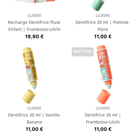
LILIKIWI
LILIKIWI
Recharge Dentifrice Fluor
Dentifrice 30 ml | Pomme-
Enfant | Framboise-Litchi
Poire
Prix
Prix
19,90 €
11,00 €
RUPTURE
LILIKIWI
LILIKIWI
Dentifrice 30 ml | Vanille-
Dentifrice 30 ml |
Banane
Framboise-Litchi
Prix
Prix
11,00 €
11,00 €