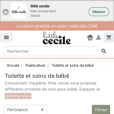
Gestion des cookies
little cecile
Kids concept store
Obtenir
Gratuit
Livraison gratuite en point relais dès 120€


shopping_cart

Accueil
Puériculture
Toilette et soins de bébé
Toilette et soins de bébé
Concernant l'hygiène, little cecile vous propose
différents produits de soin pour bébé. Essayez la
cape de bain
, plus pratique et plus craquante qu'une
simple serviette. Optez pour un matelas à langer
nomade à la fois chic et pratique pour changer bébé
Filtres
en toute circonstance. Cela fait partie du nécessaire