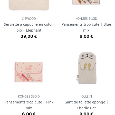
LIEWOOD
KONGES SLOJD
Serviette à capuche en coton
Pansements trop cute | Blue
bio | Elephant
mix
Prix
Prix
39,00 €
6,00 €
KONGES SLOJD
JOLLEIN
Pansements trop cute | Pink
Gant de toilette éponge |
mix
Charlie Cat
Prix
Prix
6,00 €
9,90 €