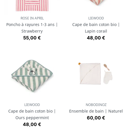
ROSE IN APRIL
LIEWOOD
Poncho à rayures 1-3 ans |
Cape de bain coton bio |
Strawberry
Lapin corail
Prix
Prix
55,00 €
48,00 €
LIEWOOD
NOBODINOZ
Cape de bain coton bio |
Ensemble de bain | Naturel
Prix
Ours peppermint
60,00 €
Prix
48,00 €