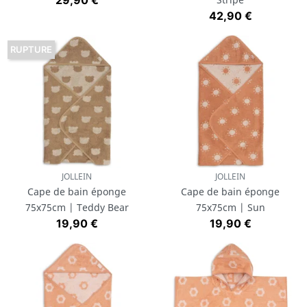
29,90 €
Prix
42,90 €
RUPTURE
JOLLEIN
JOLLEIN
Cape de bain éponge
Cape de bain éponge
75x75cm | Teddy Bear
75x75cm | Sun
Prix
Prix
19,90 €
19,90 €