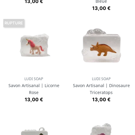
Prix
13,00 €
Bleue
Prix
13,00 €
RUPTURE
LUDI SOAP
LUDI SOAP
Savon Artisanal | Licorne
Savon Artisanal | Dinosaure
Rose
Triceratops
Prix
Prix
13,00 €
13,00 €