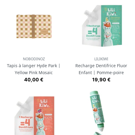
NOBODINOZ
LILIKIWI
Tapis à langer Hyde Park |
Recharge Dentifrice Fluor
Yellow Pink Mosaic
Enfant | Pomme-poire
Prix
Prix
40,00 €
19,90 €