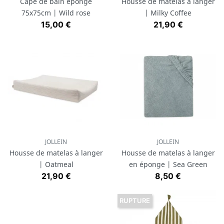
Cape de bain éponge
Housse de matelas à langer
75x75cm | Wild rose
| Milky Coffee
Prix
Prix
15,00 €
21,90 €
JOLLEIN
JOLLEIN
Housse de matelas à langer
Housse de matelas à langer
| Oatmeal
en éponge | Sea Green
Prix
Prix
21,90 €
8,50 €
RUPTURE