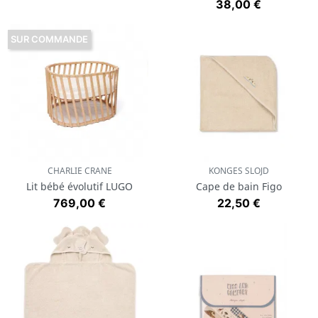
Prix
38,00 €
SUR COMMANDE
CHARLIE CRANE
KONGES SLOJD
Lit bébé évolutif LUGO
Cape de bain Figo
Prix
Prix
769,00 €
22,50 €