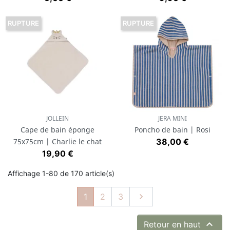
RUPTURE
RUPTURE
JOLLEIN
JERA MINI
Cape de bain éponge
Poncho de bain | Rosi
Prix
75x75cm | Charlie le chat
38,00 €
Prix
19,90 €
Affichage 1-80 de 170 article(s)
Suivant
1
2
3


Retour en haut