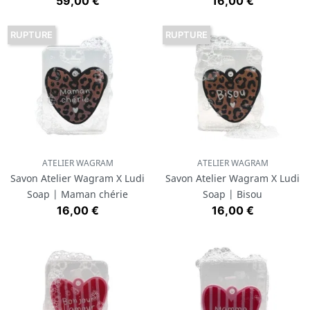
Prix
Prix
59,00 €
16,00 €
RUPTURE
RUPTURE
ATELIER WAGRAM
ATELIER WAGRAM
Savon Atelier Wagram X Ludi
Savon Atelier Wagram X Ludi
Soap | Maman chérie
Soap | Bisou
Prix
Prix
16,00 €
16,00 €