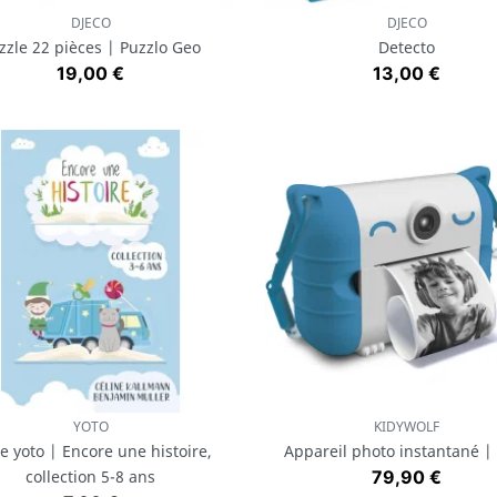
DJECO
DJECO
Aperçu rapide
Aperçu rapide


zzle 22 pièces | Puzzlo Geo
Detecto
Prix
Prix
19,00 €
13,00 €
YOTO
KIDYWOLF
Aperçu rapide
Aperçu rapide


e yoto | Encore une histoire,
Appareil photo instantané |
Prix
collection 5-8 ans
79,90 €