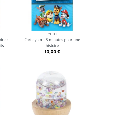
YOTO
Aperçu rapide

ire :
Carte yoto | 5 minutes pour une
its
histoire
Prix
10,00 €