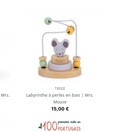
TRIXIE
Aperçu rapide

 Mrs.
Labyrinthe à perles en bois | Mrs.
Mouse
Prix
15,00 €