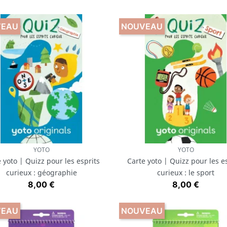
VEAU
NOUVEAU
YOTO
YOTO
Aperçu rapide
Aperçu rapide


 yoto | Quizz pour les esprits
Carte yoto | Quizz pour les e
curieux : géographie
curieux : le sport
Prix
Prix
8,00 €
8,00 €
VEAU
NOUVEAU