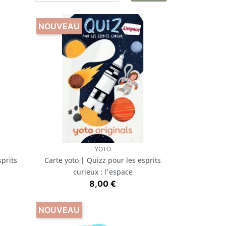
NOUVEAU
YOTO
Aperçu rapide

sprits
Carte yoto | Quizz pour les esprits
curieux : l'espace
Prix
8,00 €
NOUVEAU