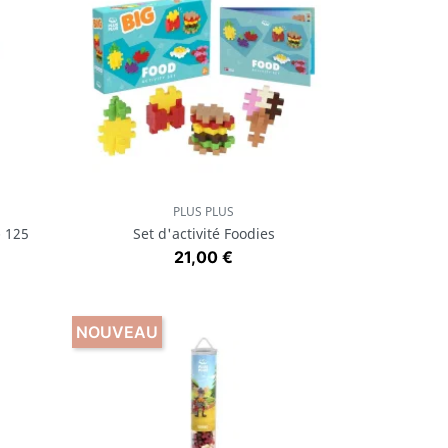
PLUS PLUS
Aperçu rapide

- 125
Set d'activité Foodies
Prix
21,00 €
NOUVEAU