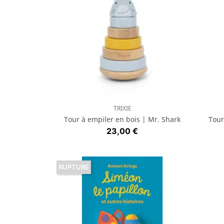
TRIXIE
Aperçu rapide

Tour à empiler en bois | Mr. Shark
Tour
Prix
23,00 €
RUPTURE