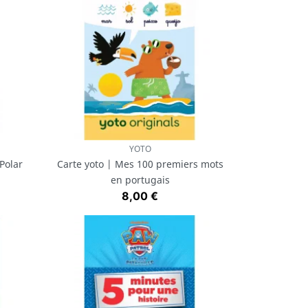
YOTO
Aperçu rapide

Polar
Carte yoto | Mes 100 premiers mots
en portugais
Prix
8,00 €