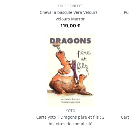
KID'S CONCEPT
Aperçu rapide

Cheval à bascule Vera Velours |
Pu
Velours Marron
Prix
119,00 €
YOTO
Aperçu rapide

Carte yoto | Dragons père et fils : 3
Cart
histoires de complicité