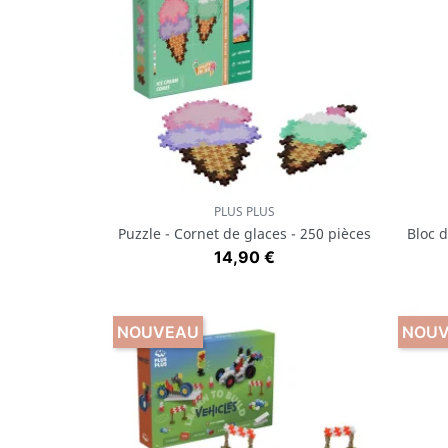
PLUS PLUS
Aperçu rapide

Puzzle - Cornet de glaces - 250 pièces
Bloc d
Prix
14,90 €
NOUVEAU
NOU