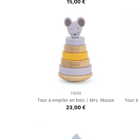
Prix
15,00 €
TRIXIE
Aperçu rapide

Tour à empiler en bois | Mrs. Mouse
Tour à
Prix
23,00 €