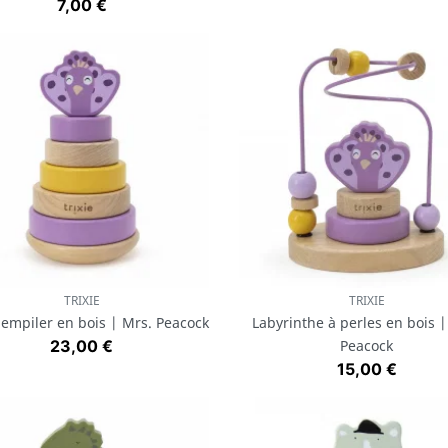
Prix
7,00 €
TRIXIE
TRIXIE
Aperçu rapide
Aperçu rapide


 empiler en bois | Mrs. Peacock
Labyrinthe à perles en bois |
Prix
23,00 €
Peacock
Prix
15,00 €