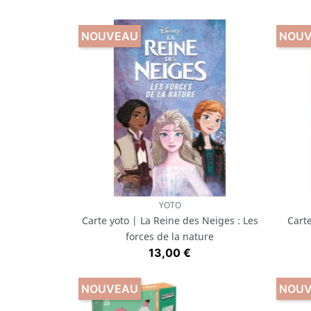
NOUVEAU
NOU
YOTO
Aperçu rapide

Carte yoto | La Reine des Neiges : Les
Carte
forces de la nature
Prix
13,00 €
NOUVEAU
NOU