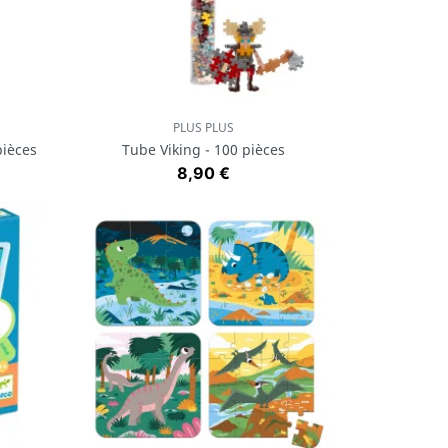
PLUS PLUS
Aperçu rapide

pièces
Tube Viking - 100 pièces
Prix
8,90 €