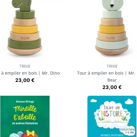
TRIXIE
TRIXIE
Aperçu rapide
Aperçu rapide


 à empiler en bois | Mr. Dino
Tour à empiler en bois | Mr. 
Prix
23,00 €
Bear
Prix
23,00 €