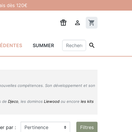
lais dès 120€

shopping_cart

CÉDENTES
SUMMER
de nouvelles compétences. Son développement et son
us de
Djeco
, les dominos
Liewood
ou encore
les kits
ier par :
Filtres