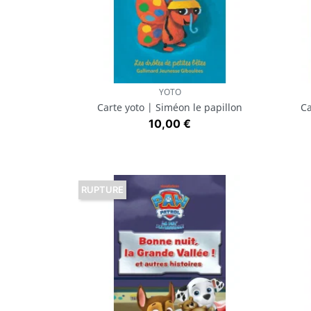
YOTO
Aperçu rapide

Carte yoto | Siméon le papillon
Ca
Prix
10,00 €
RUPTURE