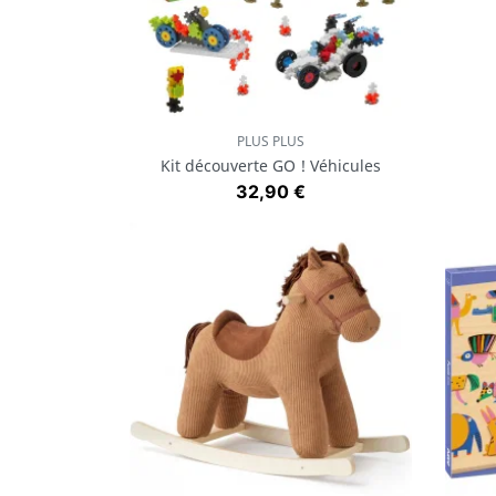
PLUS PLUS
Aperçu rapide

Kit découverte GO ! Véhicules
Prix
32,90 €