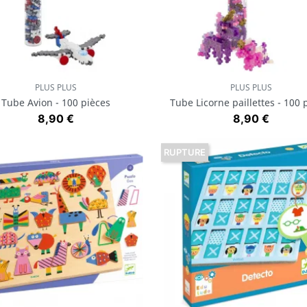
PLUS PLUS
PLUS PLUS
Aperçu rapide
Aperçu rapide


Tube Avion - 100 pièces
Tube Licorne paillettes - 100 
Prix
Prix
8,90 €
8,90 €
RUPTURE