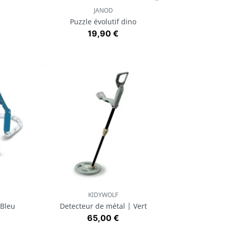
JANOD
Aperçu rapide

Puzzle évolutif dino
Prix
19,90 €
KIDYWOLF
Aperçu rapide

 Bleu
Detecteur de métal | Vert
Prix
65,00 €