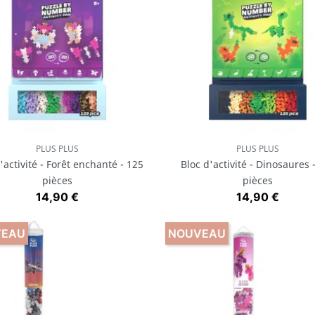
PLUS PLUS
PLUS PLUS
Aperçu rapide
Aperçu rapide


'activité - Forêt enchanté - 125
Bloc d'activité - Dinosaures 
pièces
pièces
Prix
Prix
14,90 €
14,90 €
VEAU
NOUVEAU