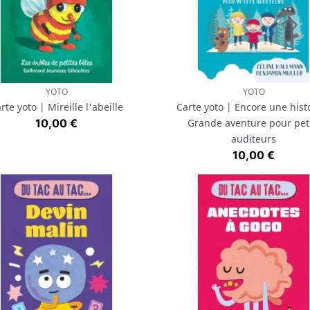
YOTO
YOTO
Aperçu rapide
Aperçu rapide


rte yoto | Mireille l'abeille
Carte yoto | Encore une histo
Prix
10,00 €
Grande aventure pour pet
auditeurs
Prix
10,00 €