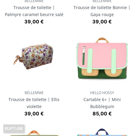
BËLLEMME
BËLLEMME
Trousse de toilette |
Trousse de toilette Bonnie |
Palmyre caramel beurre salé
Gaya rouge
Prix
Prix
39,00 €
39,00 €
BËLLEMME
HELLO HOSSY
Trousse de toilette | Ellis
Cartable 6+ | Mini
violette
Bubblegum
Prix
Prix
39,00 €
85,00 €
RUPTURE