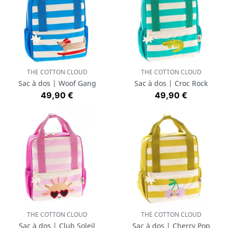
THE COTTON CLOUD
THE COTTON CLOUD
Sac à dos | Woof Gang
Sac à dos | Croc Rock
Prix
Prix
49,90 €
49,90 €
THE COTTON CLOUD
THE COTTON CLOUD
Sac à dos | Club Soleil
Sac à dos | Cherry Pop