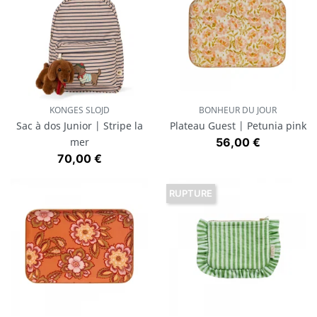
KONGES SLOJD
BONHEUR DU JOUR
Sac à dos Junior | Stripe la
Plateau Guest | Petunia pink
Prix
mer
56,00 €
Prix
70,00 €
RUPTURE