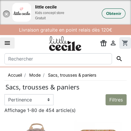
Gestion des cookies
little cecile
Kids concept store
Obtenir
Gratuit
Livraison gratuite en point relais dès 120€


shopping_cart

Accueil
Mode
Sacs, trousses & paniers
Sacs, trousses & paniers
Filtres
Affichage 1-80 de 454 article(s)