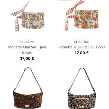
BËLLEMME
BËLLEMME
Pochette Mini Sid | Java
Pochette Mini Sid | Ellis ocre
Prix
desert
17,00 €
Prix
17,00 €