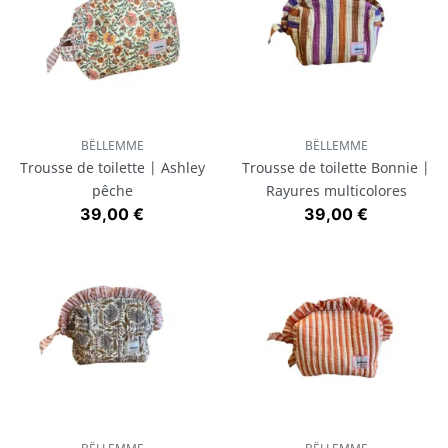
BËLLEMME
BËLLEMME
Trousse de toilette | Ashley
Trousse de toilette Bonnie |
pêche
Rayures multicolores
Prix
Prix
39,00 €
39,00 €