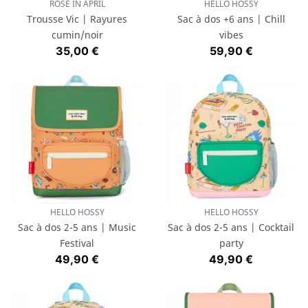
ROSE IN APRIL
HELLO HOSSY
Trousse Vic | Rayures
Sac à dos +6 ans | Chill
cumin/noir
vibes
Prix
Prix
35,00 €
59,90 €
HELLO HOSSY
HELLO HOSSY
Sac à dos 2-5 ans | Music
Sac à dos 2-5 ans | Cocktail
Festival
party
Prix
Prix
49,90 €
49,90 €