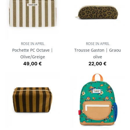
ROSE IN APRIL
ROSE IN APRIL
Pochette PC Octave |
Trousse Gaston | Graou
Olive/Greige
olive
Prix
Prix
49,00 €
22,00 €