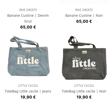
RIVE DROITE
RIVE DROITE
Banane Custine | Denim
Banane Custine | Noir
Prix
brut
65,00 €
Prix
65,00 €
LITTLE CECILE
LITTLE CECILE
ToteBag Little cecile | Jeans
ToteBag Little cecile | Noir
Prix
Prix
19,90 €
19,90 €