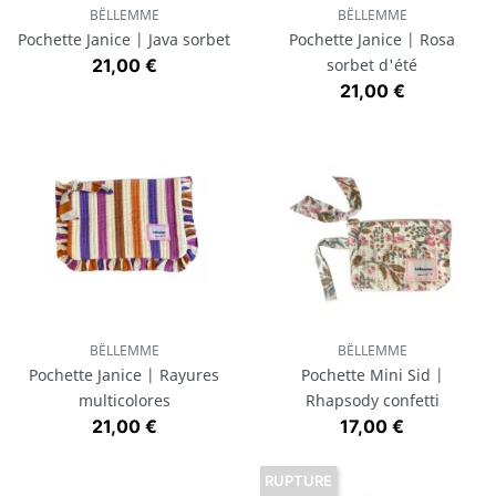
BËLLEMME
BËLLEMME
Pochette Janice | Java sorbet
Pochette Janice | Rosa
Prix
21,00 €
sorbet d'été
Prix
21,00 €
BËLLEMME
BËLLEMME
Pochette Janice | Rayures
Pochette Mini Sid |
multicolores
Rhapsody confetti
Prix
Prix
21,00 €
17,00 €
RUPTURE