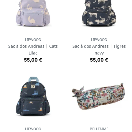
LIEWOOD
LIEWOOD
Sac à dos Andreas | Cats
Sac à dos Andreas | Tigres
Lilac
navy
Prix
Prix
55,00 €
55,00 €
LIEWOOD
BËLLEMME