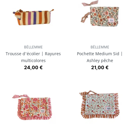
BËLLEMME
BËLLEMME
Trousse d'écolier | Rayures
Pochette Medium Sid |
multicolores
Ashley pêche
Prix
Prix
24,00 €
21,00 €