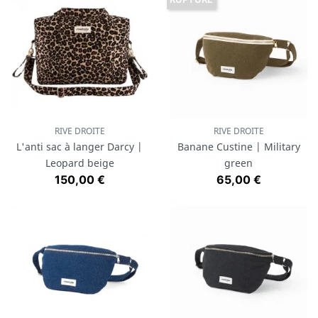
RIVE DROITE
RIVE DROITE
L'anti sac à langer Darcy |
Banane Custine | Military
Leopard beige
green
Prix
Prix
150,00 €
65,00 €