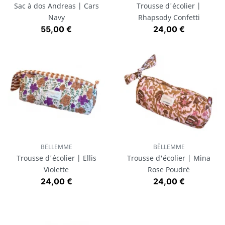
Sac à dos Andreas | Cars
Trousse d'écolier |
Navy
Rhapsody Confetti
Prix
Prix
55,00 €
24,00 €
BËLLEMME
BËLLEMME
Trousse d'écolier | Ellis
Trousse d'écolier | Mina
Violette
Rose Poudré
Prix
Prix
24,00 €
24,00 €