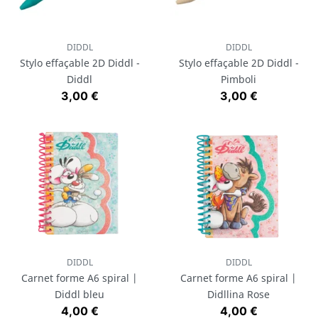
DIDDL
DIDDL
Stylo effaçable 2D Diddl -
Stylo effaçable 2D Diddl -
Diddl
Pimboli
Prix
Prix
3,00 €
3,00 €
DIDDL
DIDDL
Carnet forme A6 spiral |
Carnet forme A6 spiral |
Diddl bleu
Didllina Rose
Prix
Prix
4,00 €
4,00 €