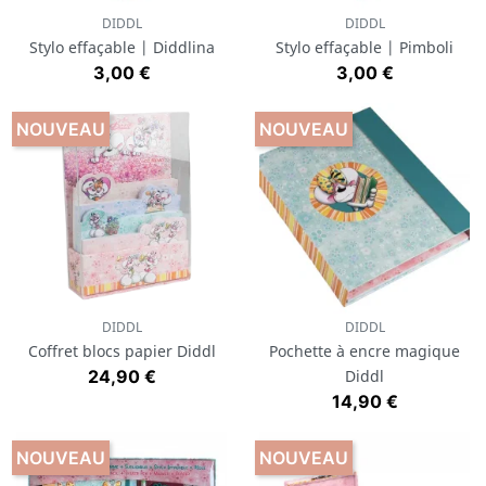
DIDDL
DIDDL
Stylo effaçable | Diddlina
Stylo effaçable | Pimboli
Prix
Prix
3,00 €
3,00 €
NOUVEAU
NOUVEAU
DIDDL
DIDDL
Coffret blocs papier Diddl
Pochette à encre magique
Prix
24,90 €
Diddl
Prix
14,90 €
NOUVEAU
NOUVEAU