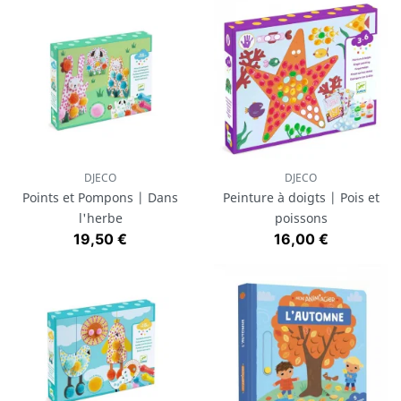
DJECO
DJECO
Points et Pompons | Dans
Peinture à doigts | Pois et
l'herbe
poissons
Prix
Prix
19,50 €
16,00 €