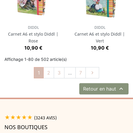
DIDDL
DIDDL
Carnet A6 et stylo Diddl |
Carnet A6 et stylo Diddl |
Rose
Vert
Prix
Prix
10,90 €
10,90 €
Affichage 1-80 de 502 article(s)
Suivant
1
2
3
…
7


Retour en haut
★★★★★
(3243 AVIS)
NOS BOUTIQUES