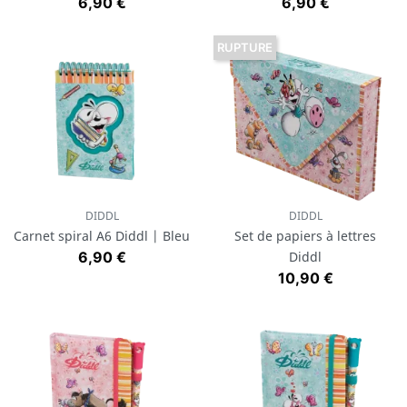
Prix
Prix
6,90 €
6,90 €
RUPTURE
DIDDL
DIDDL
Carnet spiral A6 Diddl | Bleu
Set de papiers à lettres
Prix
6,90 €
Diddl
Prix
10,90 €