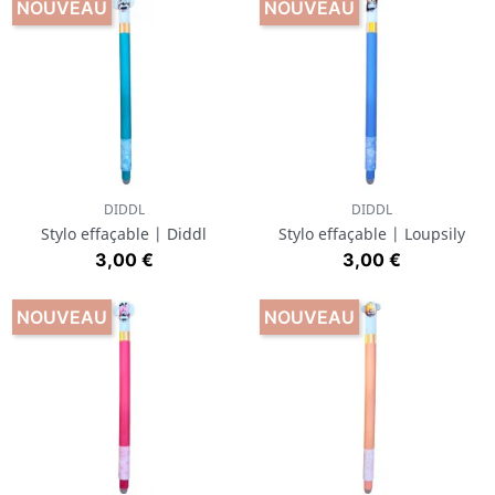
NOUVEAU
NOUVEAU
DIDDL
DIDDL
Stylo effaçable | Diddl
Stylo effaçable | Loupsily
Prix
Prix
3,00 €
3,00 €
NOUVEAU
NOUVEAU