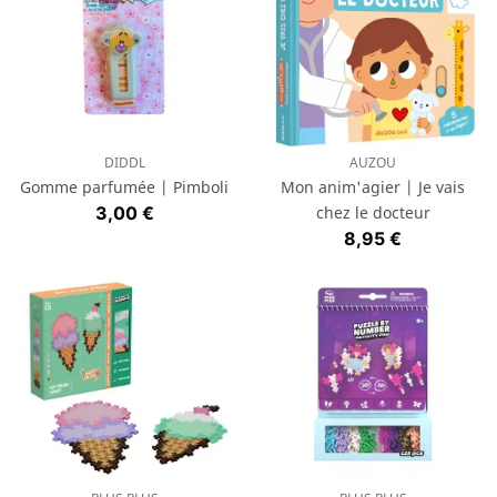
DIDDL
AUZOU
Gomme parfumée | Pimboli
Mon anim'agier | Je vais
Prix
3,00 €
chez le docteur
Prix
8,95 €