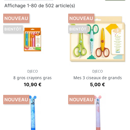
Affichage 1-80 de 502 article(s)
Chez
Djeco
, on trouvera de quoi dessiner
et colorier avec des produits adaptés selon l’âge de
NOUVEAU
NOUVEAU
l’enfant !
BIENTÔT
BIENTÔT
DJECO
DJECO
8 gros crayons gras
Mes 3 ciseaux de grands
Prix
Prix
10,90 €
5,00 €
NOUVEAU
NOUVEAU