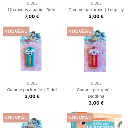
DIDDL
DIDDL
12 crayons à papier Diddl
Gomme parfumée | Loupsily
Prix
Prix
7,00 €
3,00 €
NOUVEAU
NOUVEAU
DIDDL
DIDDL
Gomme parfumée | Diddl
Gomme parfumée |
Prix
3,00 €
Diddlina
Prix
3,00 €
NOUVEAU
NOUVEAU