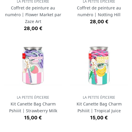
LA PETITE ÉPICERIE
LA PETITE ÉPICERIE
Coffret de peinture au
Coffret de peinture au
numéro | Flower Market par
numéro | Notting Hill
Prix
Zaze Art
28,00 €
Prix
28,00 €
LA PETITE ÉPICERIE
LA PETITE ÉPICERIE
Kit Canette Bag Charm
Kit Canette Bag Charm
Pshiiit | Strawberry Milk
Pshiiit | Tropical Juice
Prix
Prix
15,00 €
15,00 €