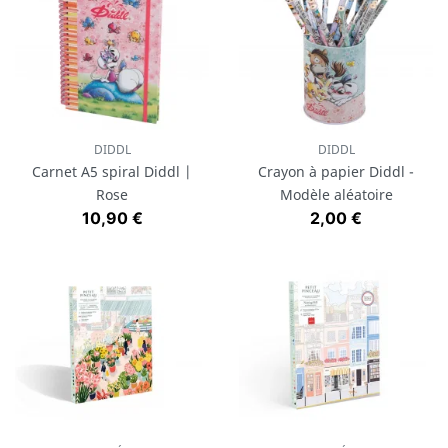
DIDDL
DIDDL
Carnet A5 spiral Diddl |
Crayon à papier Diddl -
Rose
Modèle aléatoire
Prix
Prix
10,90 €
2,00 €