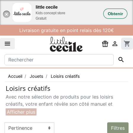
Gestion des cookies
little cecile
Kids concept store
Obtenir
Gratuit
Livraison gratuite en point relais dès 120€


shopping_cart

Accueil
Jouets
Loisirs créatifs
Loisirs créatifs
Avec notre sélection de produits pour les loisirs
créatifs, votre enfant révèle son côté manuel et
artistique en développant son attention et son
imagination. La gamme de perles Djeco et
les posters
à gommettes Poppik
ou
à colorier OMY
sont des
Filtres
activités de concentration mais aussi de détente.