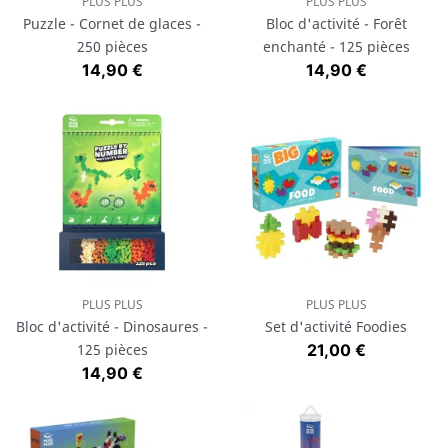
PLUS PLUS
PLUS PLUS
Puzzle - Cornet de glaces -
Bloc d'activité - Forêt
250 pièces
enchanté - 125 pièces
Prix
Prix
14,90 €
14,90 €
PLUS PLUS
PLUS PLUS
Bloc d'activité - Dinosaures -
Set d'activité Foodies
Prix
125 pièces
21,00 €
Prix
14,90 €