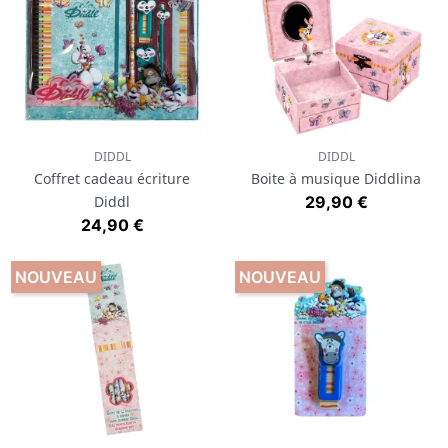
DIDDL
DIDDL
Coffret cadeau écriture
Boite à musique Diddlina
Prix
Diddl
29,90 €
Prix
24,90 €
NOUVEAU
NOUVEAU