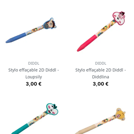
DIDDL
DIDDL
Stylo effaçable 2D Diddl -
Stylo effaçable 2D Diddl -
Loupsily
Diddlina
Prix
Prix
3,00 €
3,00 €