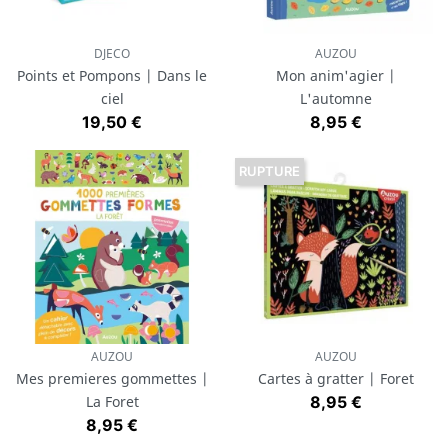
DJECO
AUZOU
Points et Pompons | Dans le
Mon anim'agier |
ciel
L'automne
Prix
Prix
19,50 €
8,95 €
RUPTURE
AUZOU
AUZOU
Mes premieres gommettes |
Cartes à gratter | Foret
Prix
La Foret
8,95 €
Prix
8,95 €