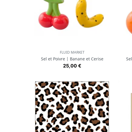
FLUID MARKET
Aperçu rapide

Sel et Poivre | Banane et Cerise
Sel
Prix
25,00 €