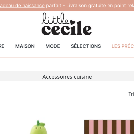
adeau de naissance
parfait -
Livraison gratuite en point re
RE
MAISON
MODE
SÉLECTIONS
LES PRÉ
Accessoires cuisine
Tr