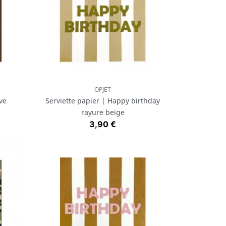
OPJET
Aperçu rapide

ve
Serviette papier | Happy birthday
rayure beige
Prix
3,90 €