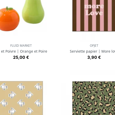
FLUID MARKET
OPJET
Aperçu rapide
Aperçu rapide


 et Poivre | Orange et Poire
Serviette papier | More lo
Prix
Prix
25,00 €
3,90 €