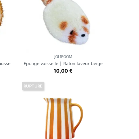
JOLIPOOM
Aperçu rapide

ousse
Eponge vaisselle | Raton laveur beige
Prix
10,00 €
RUPTURE