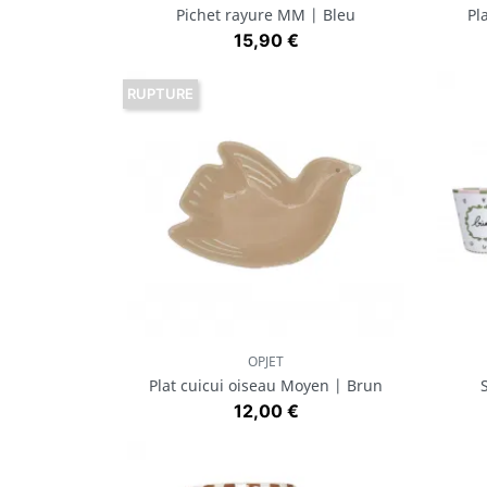
Pichet rayure MM | Bleu
Pl
Prix
15,90 €
RUPTURE
OPJET
Aperçu rapide

Plat cuicui oiseau Moyen | Brun
Prix
12,00 €