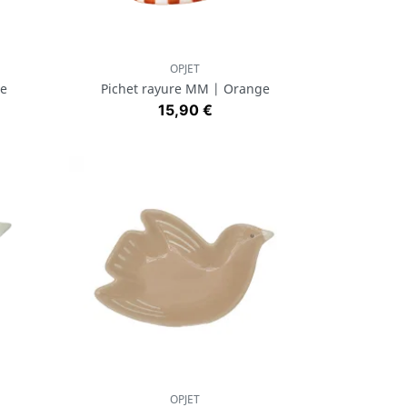
OPJET
Aperçu rapide

ge
Pichet rayure MM | Orange
Prix
15,90 €
OPJET
Aperçu rapide
