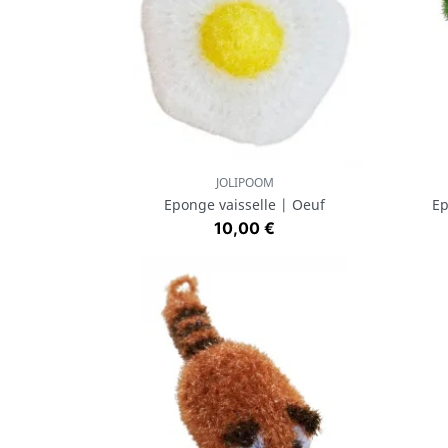
JOLIPOOM
Aperçu rapide

Eponge vaisselle | Oeuf
Ep
Prix
10,00 €