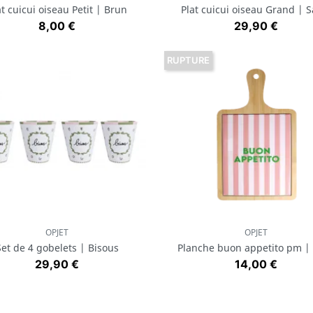
at cuicui oiseau Petit | Brun
Plat cuicui oiseau Grand | S
Prix
Prix
8,00 €
29,90 €
RUPTURE
OPJET
OPJET
Aperçu rapide
Aperçu rapide


Set de 4 gobelets | Bisous
Planche buon appetito pm |
Prix
Prix
29,90 €
14,00 €