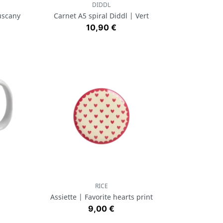
DIDDL
Aperçu rapide

uscany
Carnet A5 spiral Diddl | Vert
Prix
10,90 €
RICE
Aperçu rapide

Assiette | Favorite hearts print
Prix
9,00 €