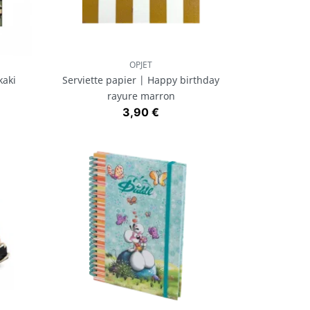
OPJET
Aperçu rapide

kaki
Serviette papier | Happy birthday
rayure marron
Prix
3,90 €