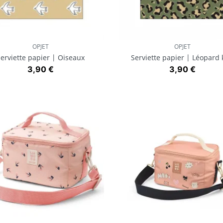
OPJET
OPJET
Aperçu rapide
Aperçu rapide


erviette papier | Oiseaux
Serviette papier | Léopard 
Prix
Prix
3,90 €
3,90 €