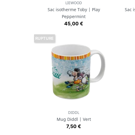
LIEWOOD
Aperçu rapide

Sac isotherme Toby | Play
Sac 
Peppermint
Prix
45,00 €
RUPTURE
DIDDL
Aperçu rapide

Mug Diddl | Vert
Prix
7,50 €