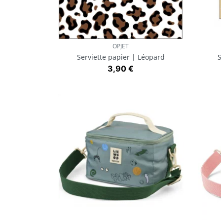
OPJET
Aperçu rapide

Serviette papier | Léopard
S
Prix
3,90 €