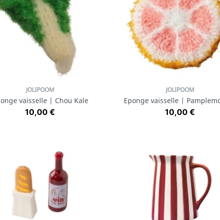
JOLIPOOM
JOLIPOOM
Aperçu rapide
Aperçu rapide


onge vaisselle | Chou Kale
Eponge vaisselle | Pamplem
Prix
Prix
10,00 €
10,00 €