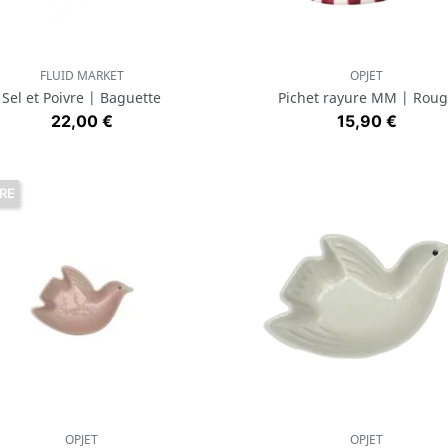
FLUID MARKET
OPJET
Aperçu rapide
Aperçu rapide


Sel et Poivre | Baguette
Pichet rayure MM | Rou
Prix
Prix
22,00 €
15,90 €
RE
OPJET
OPJET
Aperçu rapide
Aperçu rapide

