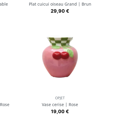
able
Plat cuicui oiseau Grand | Brun
Prix
29,90 €
OPJET
Aperçu rapide

 Rose
Vase cerise | Rose
Prix
19,00 €