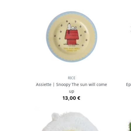
RICE
Aperçu rapide

Assiette | Snoopy The sun will come
Ep
up
Prix
13,00 €