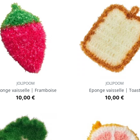
JOLIPOOM
JOLIPOOM
Aperçu rapide
Aperçu rapide


onge vaisselle | Framboise
Eponge vaisselle | Toas
Prix
Prix
10,00 €
10,00 €