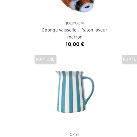
JOLIPOOM
Aperçu rapide

Eponge vaisselle | Raton laveur
marron
Prix
10,00 €
RUPTURE
RUPTU
OPJET
Aperçu rapide
