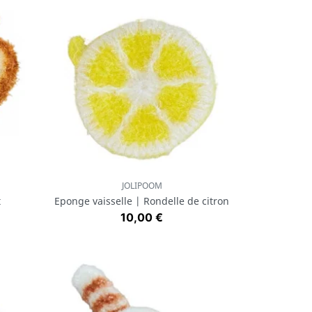
JOLIPOOM
Aperçu rapide

t
Eponge vaisselle | Rondelle de citron
Prix
10,00 €