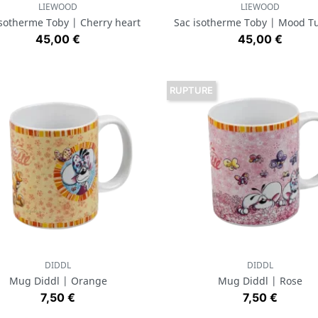
LIEWOOD
LIEWOOD
Aperçu rapide
Aperçu rapide


isotherme Toby | Cherry heart
Sac isotherme Toby | Mood T
Prix
Prix
45,00 €
45,00 €
RUPTURE
DIDDL
DIDDL
Aperçu rapide
Aperçu rapide


Mug Diddl | Orange
Mug Diddl | Rose
Prix
Prix
7,50 €
7,50 €