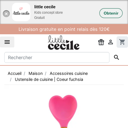
Gestion des cookies
little cecile
Kids concept store
Obtenir
Gratuit
Livraison gratuite en point relais dès 120€


shopping_cart

Accueil
Maison
Accessoires cuisine
Ustensile de cuisine | Coeur fuchsia