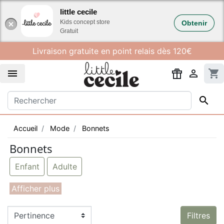
Gestion des cookies
little cecile
Kids concept store
Obtenir
Gratuit
Livraison gratuite en point relais dès 120€


shopping_cart

Accueil
Mode
Bonnets
Bonnets
Enfant
Adulte
Filtres