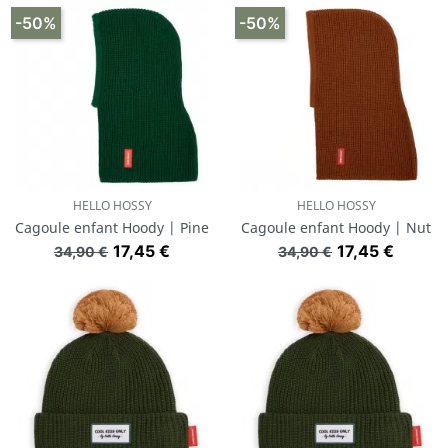
-50%
-50%
HELLO HOSSY
HELLO HOSSY
Cagoule enfant Hoody | Pine
Cagoule enfant Hoody | Nut
Prix de base
Prix
Prix de base
Prix
17,45 €
17,45 €
34,90 €
34,90 €