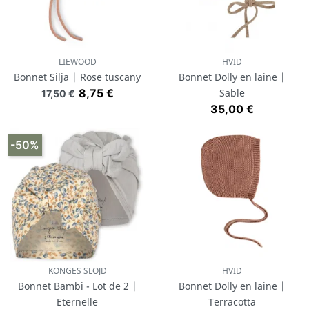
LIEWOOD
HVID
Bonnet Silja | Rose tuscany
Bonnet Dolly en laine |
Prix de base
Prix
8,75 €
Sable
17,50 €
Prix
35,00 €
-50%
KONGES SLOJD
HVID
Bonnet Bambi - Lot de 2 |
Bonnet Dolly en laine |
Eternelle
Terracotta