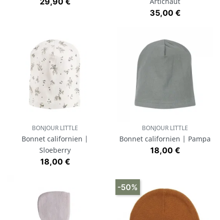
Prix
29,90 €
Artichaut
Prix
35,00 €
BONJOUR LITTLE
BONJOUR LITTLE
Bonnet californien |
Bonnet californien | Pampa
Prix
Sloeberry
18,00 €
Prix
18,00 €
-50%