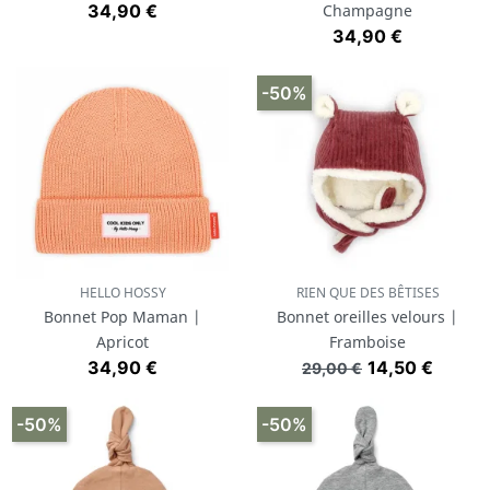
Prix
34,90 €
Champagne
Prix
34,90 €
-50%
HELLO HOSSY
RIEN QUE DES BÊTISES
Bonnet Pop Maman |
Bonnet oreilles velours |
Apricot
Framboise
Prix
Prix de base
Prix
34,90 €
14,50 €
29,00 €
-50%
-50%