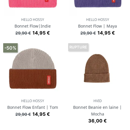
HELLO HOSSY
HELLO HOSSY
Bonnet Flow|Indie
Bonnet Flow | Maya
Prix de base
Prix
Prix de base
Prix
14,95 €
14,95 €
29,90 €
29,90 €
RUPTURE
-50%
HELLO HOSSY
HVID
Bonnet Flow Enfant | Tom
Bonnet Beanie en laine |
Prix de base
Prix
14,95 €
Mocha
29,90 €
Prix
36,00 €