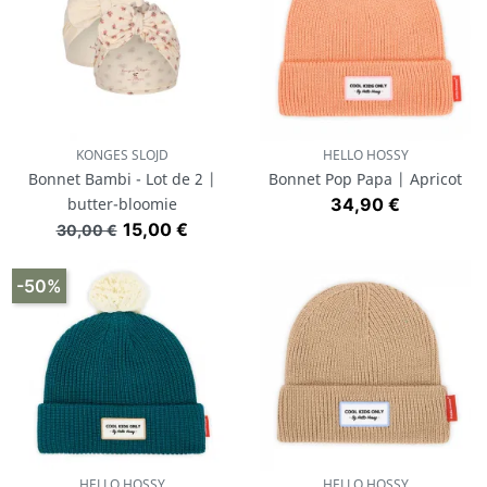
KONGES SLOJD
HELLO HOSSY
Bonnet Bambi - Lot de 2 |
Bonnet Pop Papa | Apricot
Prix
butter-bloomie
34,90 €
Prix de base
Prix
15,00 €
30,00 €
-50%
HELLO HOSSY
HELLO HOSSY