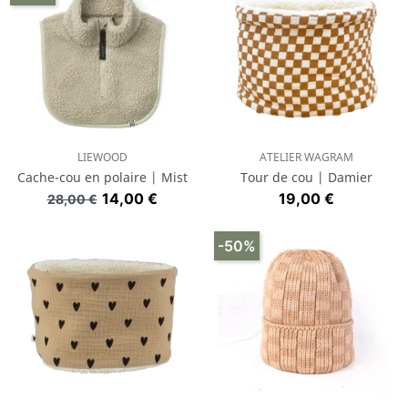
LIEWOOD
ATELIER WAGRAM
Cache-cou en polaire | Mist
Tour de cou | Damier
Prix de base
Prix
Prix
14,00 €
19,00 €
28,00 €
-50%