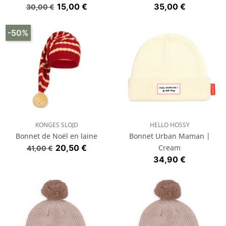
Prix de base
Prix
Prix
15,00 €
35,00 €
30,00 €
-50%
KONGES SLOJD
HELLO HOSSY
Bonnet de Noël en laine
Bonnet Urban Maman |
Prix de base
Prix
20,50 €
Cream
41,00 €
Prix
34,90 €