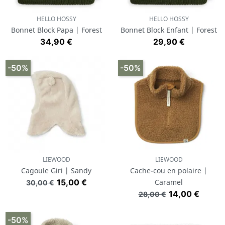
HELLO HOSSY
HELLO HOSSY
Bonnet Block Papa | Forest
Bonnet Block Enfant | Forest
Prix
Prix
34,90 €
29,90 €
-50%
-50%
LIEWOOD
LIEWOOD
Cagoule Giri | Sandy
Cache-cou en polaire |
Prix de base
Prix
15,00 €
Caramel
30,00 €
Prix de base
Prix
14,00 €
28,00 €
-50%