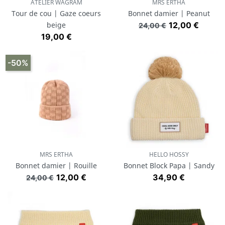
ATELIER WAGRAM
MRS ERTHA
Tour de cou | Gaze coeurs
Bonnet damier | Peanut
Prix de base
Prix
beige
12,00 €
24,00 €
Prix
19,00 €
-50%
MRS ERTHA
HELLO HOSSY
Bonnet damier | Rouille
Bonnet Block Papa | Sandy
Prix de base
Prix
Prix
12,00 €
34,90 €
24,00 €