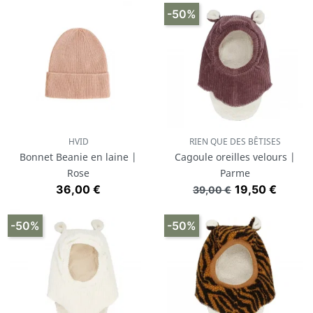
-50%
HVID
RIEN QUE DES BÊTISES
Bonnet Beanie en laine |
Cagoule oreilles velours |
Rose
Parme
Prix
Prix de base
Prix
36,00 €
19,50 €
39,00 €
-50%
-50%