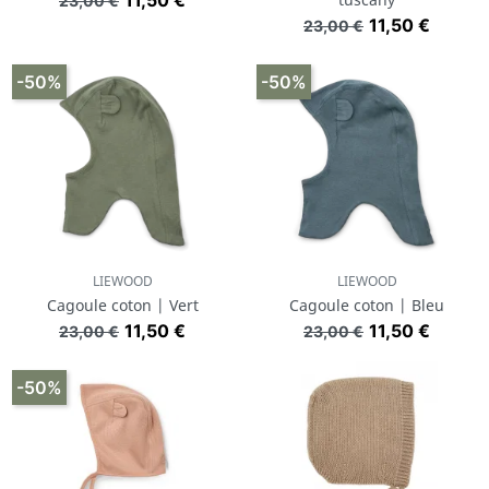
11,50 €
23,00 €
Prix de base
Prix
11,50 €
23,00 €
-50%
-50%
LIEWOOD
LIEWOOD
Cagoule coton | Vert
Cagoule coton | Bleu
Prix de base
Prix
Prix de base
Prix
11,50 €
11,50 €
23,00 €
23,00 €
-50%