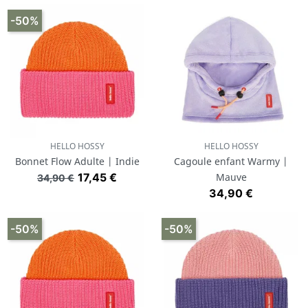
-50%
HELLO HOSSY
HELLO HOSSY
Bonnet Flow Adulte | Indie
Cagoule enfant Warmy |
Prix de base
Prix
17,45 €
Mauve
34,90 €
Prix
34,90 €
-50%
-50%