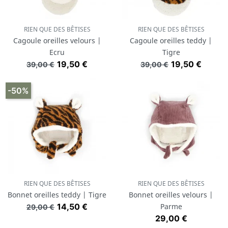
RIEN QUE DES BÊTISES
RIEN QUE DES BÊTISES
Cagoule oreilles velours |
Cagoule oreilles teddy |
Ecru
Tigre
Prix de base
Prix
Prix de base
Prix
19,50 €
19,50 €
39,00 €
39,00 €
-50%
RIEN QUE DES BÊTISES
RIEN QUE DES BÊTISES
Bonnet oreilles teddy | Tigre
Bonnet oreilles velours |
Prix de base
Prix
14,50 €
Parme
29,00 €
Prix
29,00 €