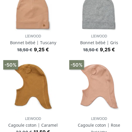
LIEWOOD
LIEWOOD
Bonnet bébé | Tuscany
Bonnet bébé | Gris
Prix de base
Prix
Prix de base
Prix
9,25 €
9,25 €
18,50 €
18,50 €
-50%
-50%
LIEWOOD
LIEWOOD
Cagoule coton | Caramel
Cagoule coton | Rose
Prix de base
Prix
tuscany