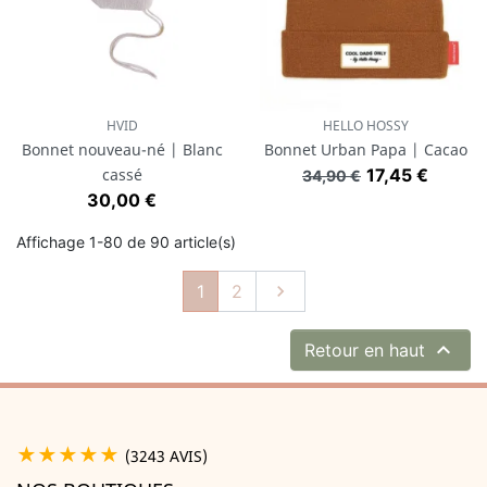
HVID
HELLO HOSSY
Bonnet nouveau-né | Blanc
Bonnet Urban Papa | Cacao
Prix de base
Prix
cassé
17,45 €
34,90 €
Prix
30,00 €
Affichage 1-80 de 90 article(s)
Suivant
1
2


Retour en haut
★★★★★
(3243 AVIS)