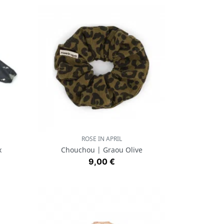
ROSE IN APRIL
Aperçu rapide

x
Chouchou | Graou Olive
Prix
9,00 €