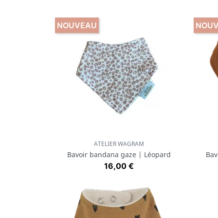
NOUVEAU
NOU
ATELIER WAGRAM
Aperçu rapide

Bavoir bandana gaze | Léopard
Bav
Prix
16,00 €