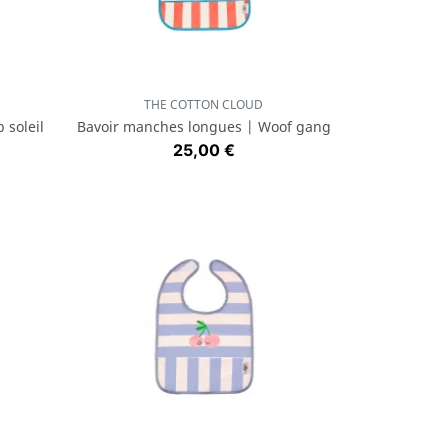
THE COTTON CLOUD
Aperçu rapide

 soleil
Bavoir manches longues | Woof gang
Prix
25,00 €