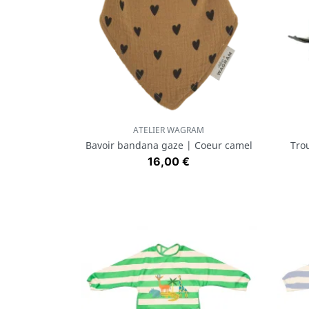
ATELIER WAGRAM
Aperçu rapide

Bavoir bandana gaze | Coeur camel
Tro
Prix
16,00 €