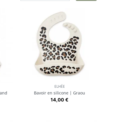
ELHÉE
Aperçu rapide

Sand
Bavoir en silicone | Graou
Prix
14,00 €