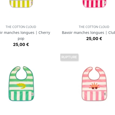
THE COTTON CLOUD
THE COTTON CLOUD
Aperçu rapide
Aperçu rapide


ir manches longues | Cherry
Bavoir manches longues | Club
Prix
pop
25,00 €
Prix
25,00 €
RUPTURE