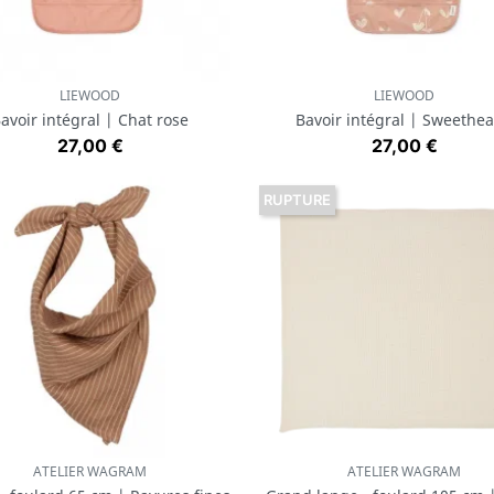
LIEWOOD
LIEWOOD
Aperçu rapide
Aperçu rapide


avoir intégral | Chat rose
Bavoir intégral | Sweethea
Prix
Prix
27,00 €
27,00 €
RUPTURE
ATELIER WAGRAM
ATELIER WAGRAM
Aperçu rapide
Aperçu rapide

