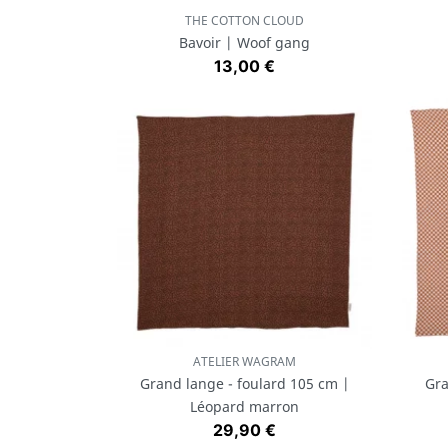
THE COTTON CLOUD
Aperçu rapide

Bavoir | Woof gang
Prix
13,00 €
ATELIER WAGRAM
Aperçu rapide

Grand lange - foulard 105 cm |
Gra
Léopard marron
Prix
29,90 €