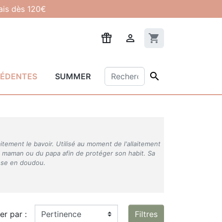
lais dès 120€

shopping_cart

CÉDENTES
SUMMER
tement le bavoir. Utilisé au moment de l'allaitement
la maman ou du papa afin de protéger son habit. Sa
isse en doudou.
ier par :
Filtres