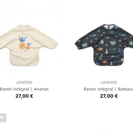
LIEWOOD
LIEWOOD
Aperçu rapide
Aperçu rapide


Bavoir intégral | Ananas
Bavoir intégral | Bateau
Prix
Prix
27,00 €
27,00 €
RE