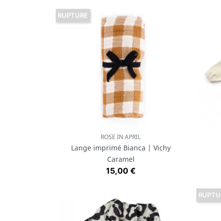
RUPTURE
ROSE IN APRIL
Aperçu rapide

Lange imprimé Bianca | Vichy
Caramel
Prix
15,00 €
RUPTU