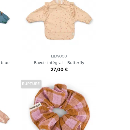
LIEWOOD
Aperçu rapide

 blue
Bavoir intégral | Butterfly
Prix
27,00 €
RUPTURE