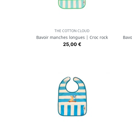
THE COTTON CLOUD
Aperçu rapide

Bavoir manches longues | Croc rock
Bavo
Prix
25,00 €