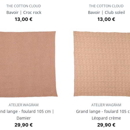
THE COTTON CLOUD
THE COTTON CLOUD
Aperçu rapide
Aperçu rapide


Bavoir | Croc rock
Bavoir | Club soleil
Prix
Prix
13,00 €
13,00 €
ATELIER WAGRAM
ATELIER WAGRAM
Aperçu rapide
Aperçu rapide


nd lange - foulard 105 cm |
Grand lange - foulard 105 
Damier
Léopard crème
Prix
Prix
29,90 €
29,90 €