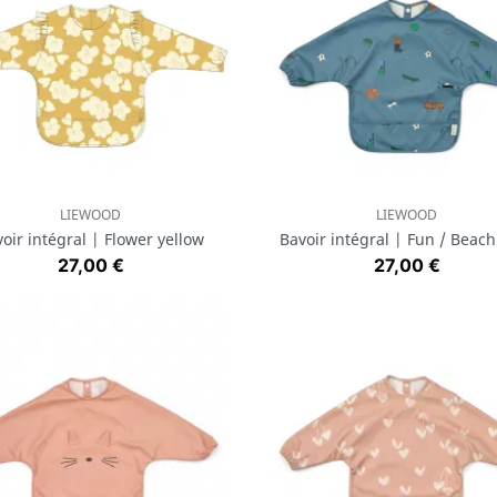
LIEWOOD
LIEWOOD
Aperçu rapide
Aperçu rapide


oir intégral | Flower yellow
Bavoir intégral | Fun / Beach
Prix
Prix
27,00 €
27,00 €