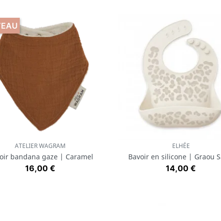
VEAU
ATELIER WAGRAM
ELHÉE
Aperçu rapide
Aperçu rapide


oir bandana gaze | Caramel
Bavoir en silicone | Graou 
Prix
Prix
16,00 €
14,00 €