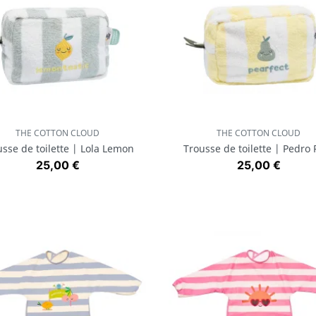
THE COTTON CLOUD
THE COTTON CLOUD
Aperçu rapide
Aperçu rapide


usse de toilette | Lola Lemon
Trousse de toilette | Pedro 
Prix
Prix
25,00 €
25,00 €