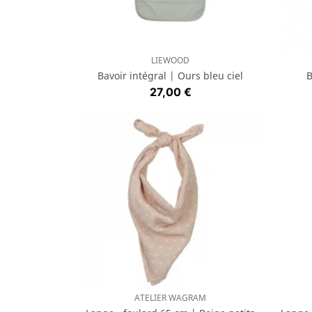
LIEWOOD
Aperçu rapide

Bavoir intégral | Ours bleu ciel
B
Prix
27,00 €
ATELIER WAGRAM
Aperçu rapide
