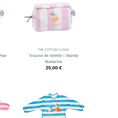
THE COTTON CLOUD
Aperçu rapide

Pear
Trousse de toilette | Mandy
Madarine
Prix
25,00 €