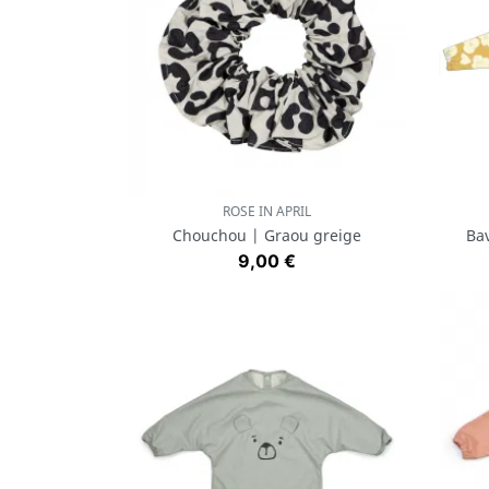
ROSE IN APRIL
Aperçu rapide

Chouchou | Graou greige
Bav
Prix
9,00 €