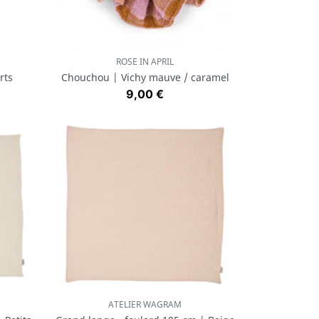
ROSE IN APRIL
Aperçu rapide

rts
Chouchou | Vichy mauve / caramel
Prix
9,00 €
ATELIER WAGRAM
Aperçu rapide
