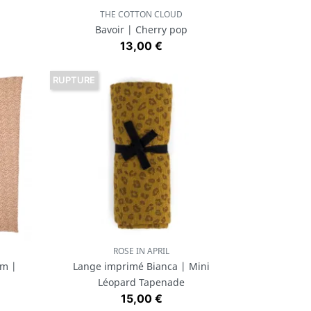
THE COTTON CLOUD
Aperçu rapide

Bavoir | Cherry pop
Prix
13,00 €
RUPTURE
ROSE IN APRIL
Aperçu rapide

cm |
Lange imprimé Bianca | Mini
Léopard Tapenade
Prix
15,00 €