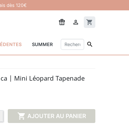
lais dès 120€

shopping_cart

CÉDENTES
SUMMER
ca | Mini Léopard Tapenade

AJOUTER AU PANIER