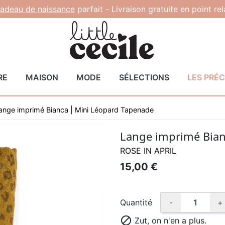
adeau de naissance
parfait -
Livraison gratuite en point re
RE
MAISON
MODE
SÉLECTIONS
LES PRÉ
ange imprimé Bianca | Mini Léopard Tapenade
Lange imprimé Bian
ROSE IN APRIL
15,00 €
Quantité
-
+

Zut, on n'en a plus.