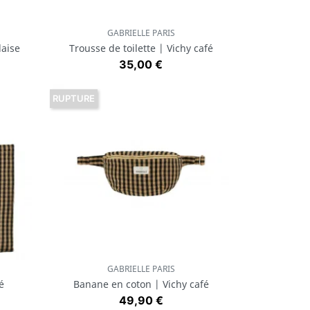
GABRIELLE PARIS
Aperçu rapide

laise
Trousse de toilette | Vichy café
Prix
35,00 €
RUPTURE
GABRIELLE PARIS
Aperçu rapide

é
Banane en coton | Vichy café
Prix
49,90 €