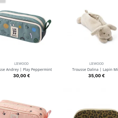
LIEWOOD
LIEWOOD
Aperçu rapide
Aperçu rapide


sse Andrey | Play Peppermint
Trousse Dalina | Lapin Mi
Prix
Prix
30,00 €
35,00 €