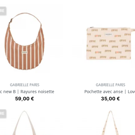
RE
GABRIELLE PARIS
GABRIELLE PARIS
Aperçu rapide
Aperçu rapide


c new B | Rayures noisette
Pochette avec anse | Lov
Prix
Prix
59,00 €
35,00 €
RE