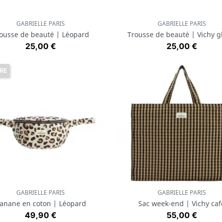
GABRIELLE PARIS
GABRIELLE PARIS
Aperçu rapide
Aperçu rapide


ousse de beauté | Léopard
Trousse de beauté | Vichy g
Prix
Prix
25,00 €
25,00 €
RE
GABRIELLE PARIS
GABRIELLE PARIS
Aperçu rapide
Aperçu rapide


anane en coton | Léopard
Sac week-end | Vichy caf
Prix
Prix
49,90 €
55,00 €