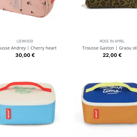
LIEWOOD
ROSE IN APRIL
Aperçu rapide
Aperçu rapide


usse Andrey | Cherry heart
Trousse Gaston | Graou ol
Prix
Prix
30,00 €
22,00 €