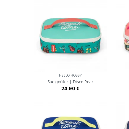
HELLO HOSSY
Aperçu rapide

Sac goûter | Disco Roar
Prix
24,90 €