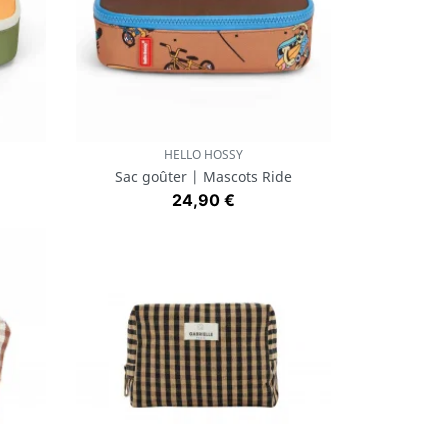
HELLO HOSSY
Aperçu rapide

Sac goûter | Mascots Ride
Prix
24,90 €