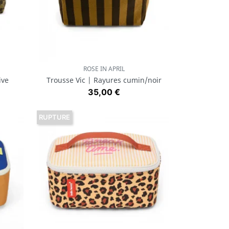
ROSE IN APRIL
Aperçu rapide

ive
Trousse Vic | Rayures cumin/noir
Prix
35,00 €
RUPTURE