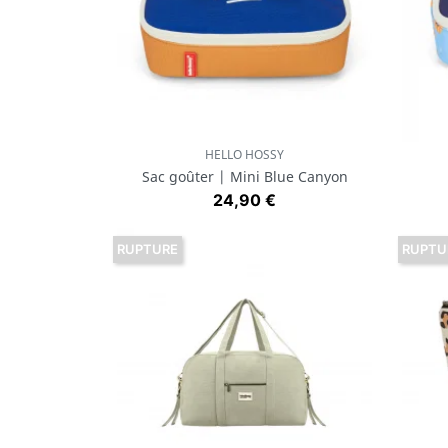
HELLO HOSSY
Aperçu rapide

Sac goûter | Mini Blue Canyon
Prix
24,90 €
RUPTURE
RUPTU