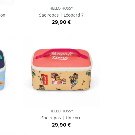
HELLO HOSSY
Aperçu rapide

yon
Sac repas | Léopard 7
Prix
29,90 €
HELLO HOSSY
Aperçu rapide

Sac repas | Unicorn
Prix
29,90 €