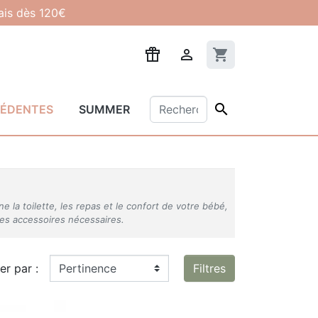
lais dès 120€

shopping_cart

CÉDENTES
SUMMER
ne la toilette, les repas et le confort de votre bébé,
les accessoires nécessaires.
ier par :
Filtres