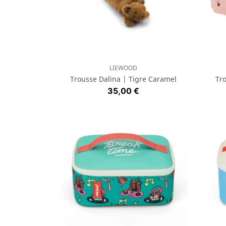
LIEWOOD
Aperçu rapide

Trousse Dalina | Tigre Caramel
Tro
Prix
35,00 €