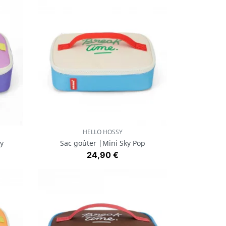
HELLO HOSSY
Aperçu rapide

y
Sac goûter |Mini Sky Pop
Prix
24,90 €