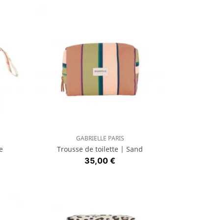
GABRIELLE PARIS
Aperçu rapide

e
Trousse de toilette | Sand
Prix
35,00 €