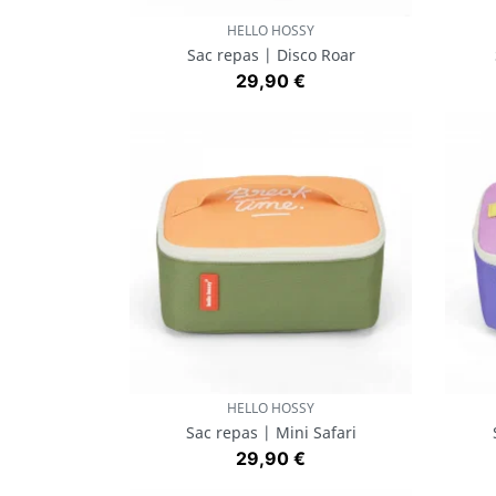
HELLO HOSSY
Aperçu rapide

Sac repas | Disco Roar
Prix
29,90 €
HELLO HOSSY
Aperçu rapide

Sac repas | Mini Safari
Prix
29,90 €