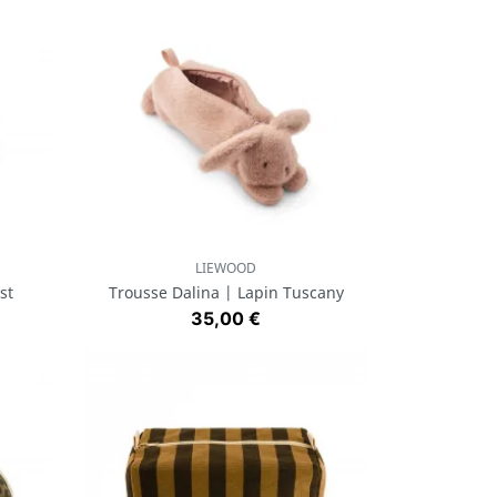
LIEWOOD
Aperçu rapide

st
Trousse Dalina | Lapin Tuscany
Prix
35,00 €