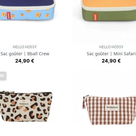
HELLO HOSSY
HELLO HOSSY
Aperçu rapide
Aperçu rapide


Sac goûter | Bball Crew
Sac goûter | Mini Safari
Prix
Prix
24,90 €
24,90 €
RE