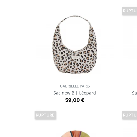
RUPTU
GABRIELLE PARIS
Aperçu rapide

Sac new B | Léopard
Sa
Prix
59,00 €
RUPTURE
RUPTU