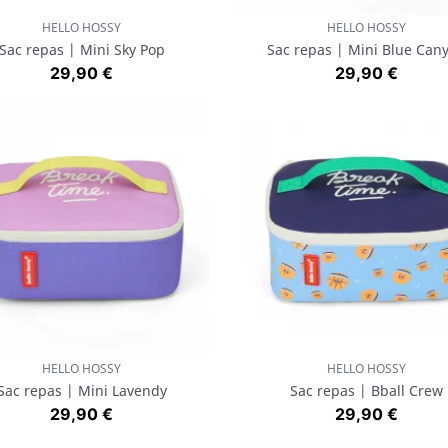
HELLO HOSSY
HELLO HOSSY
Aperçu rapide
Aperçu rapide


Sac repas | Mini Sky Pop
Sac repas | Mini Blue Can
Prix
Prix
29,90 €
29,90 €
HELLO HOSSY
HELLO HOSSY
Aperçu rapide
Aperçu rapide


Sac repas | Mini Lavendy
Sac repas | Bball Crew
Prix
Prix
29,90 €
29,90 €