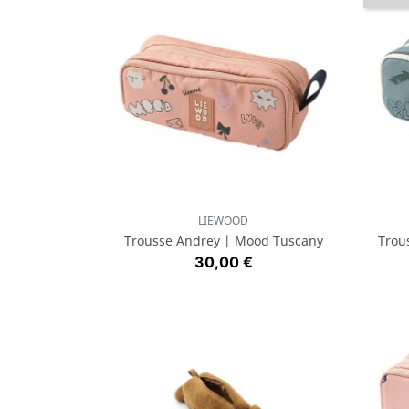
LIEWOOD
Aperçu rapide

Trousse Andrey | Mood Tuscany
Trou
Prix
30,00 €