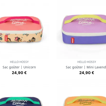
HELLO HOSSY
HELLO HOSSY
Aperçu rapide
Aperçu rapide


Sac goûter | Unicorn
Sac goûter | Mini Lavend
Prix
Prix
24,90 €
24,90 €