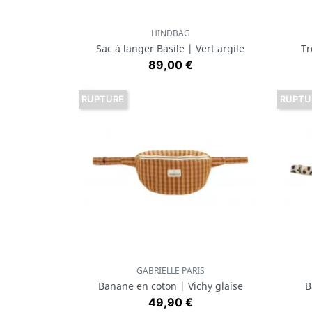
HINDBAG
Aperçu rapide

Sac à langer Basile | Vert argile
Tr
Prix
89,00 €
RUPTURE
RUPTU
GABRIELLE PARIS
Aperçu rapide

Banane en coton | Vichy glaise
B
Prix
49,90 €