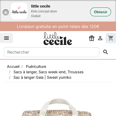
Gestion des cookies
little cecile
Kids concept store
Obtenir
Gratuit
Livraison gratuite en point relais dès 120€


shopping_cart

Accueil
Puériculture
Sacs à langer, Sacs week-end, Trousses
Sac à langer Gala | Sweet yumiko