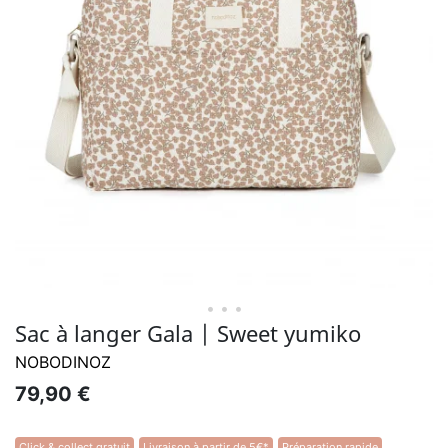
• • •
Sac à langer Gala | Sweet yumiko
NOBODINOZ
79,90 €
Click & collect gratuit
Livraison à partir de 5€*
Préparation rapide