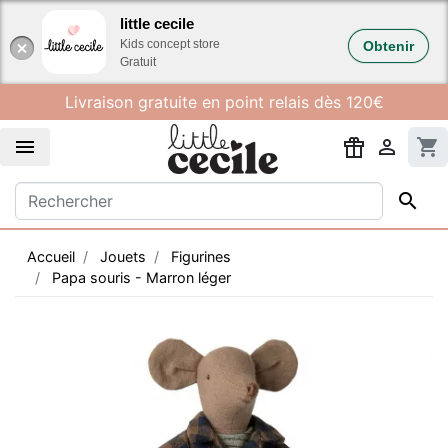
Gestion des cookies
little cecile
Kids concept store
Obtenir
Gratuit
Livraison gratuite en point relais dès 120€


shopping_cart

Accueil
Jouets
Figurines
Papa souris - Marron léger