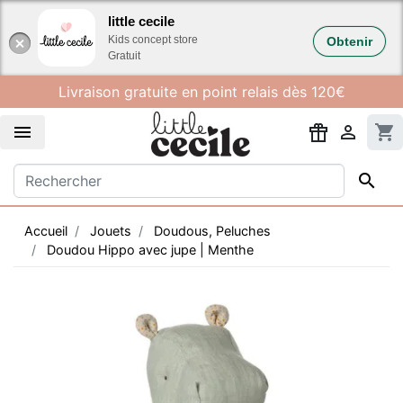
Gestion des cookies
little cecile
Kids concept store
Obtenir
Gratuit
Livraison gratuite en point relais dès 120€


shopping_cart

Accueil
Jouets
Doudous, Peluches
Doudou Hippo avec jupe | Menthe