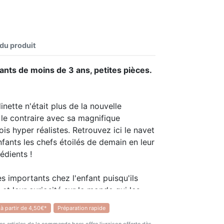
 du produit
ants de moins de 3 ans, petites pièces.
inette n'était plus de la nouvelle
le contraire avec sa magnifique
ois hyper réalistes. Retrouvez ici le navet
nfants les chefs étoilés de demain en leur
rédients !
ès importants chez l'enfant puisqu'ils
 et leur curiosité sur le monde qui les
 à partir de 4,50€*
Préparation rapide