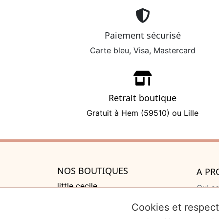
Paiement sécurisé
Carte bleu, Visa, Mastercard
Retrait boutique
Gratuit à Hem (59510) ou Lille
NOS BOUTIQUES
A PR
little cecile
Qui s
525 rue de Lannoy, Villeneuve
Cadea
Cookies et respect
d'Ascq
Liste