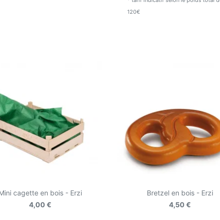
* tarif indicatif selon le poids total
Ces jolis jouets sont tou
120€
années de jeu grâce à le
Mini cagette en bois - Erzi
Bretzel en bois - Erzi
4,00 €
4,50 €