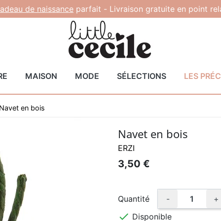
adeau de naissance
parfait -
Livraison gratuite en point re
RE
MAISON
MODE
SÉLECTIONS
LES PRÉ
Navet en bois
Navet en bois
ERZI
3,50 €
Quantité
-
+

Disponible