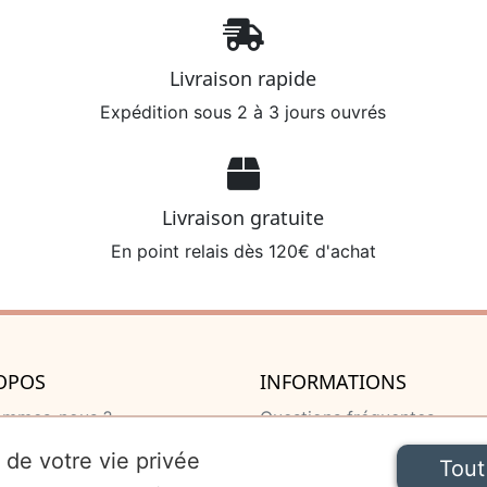
Livraison rapide
Expédition sous 2 à 3 jours ouvrés
Livraison gratuite
En point relais dès 120€ d'achat
OPOS
INFORMATIONS
ommes-nous ?
Questions fréquentes
u de naissance
Livraison et retour
 de votre vie privée
Tout
 de naissance
Mentions légales