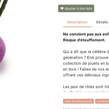
❤ Ajouter à ma liste
Description
Détails
Ne convient pas aux enf
Risque d'étouffement.
Qui a dit que la célèbre d
génération ?
Erzi
prouve 
collection de jouets en b
en bois ! Faites de vos e
offrant ces délicieux ing
Les jeux de rôles sont tr
éveillent leur imagination
entoure.
Click & collect gratuit
Livraison