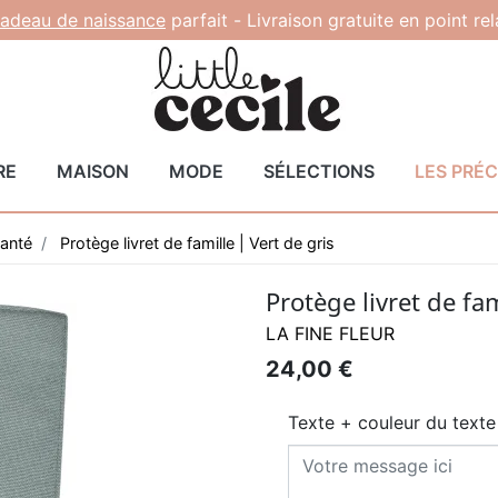
adeau de naissance
parfait -
Livraison gratuite en point re
RE
MAISON
MODE
SÉLECTIONS
LES PRÉ
santé
Protège livret de famille | Vert de gris
Protège livret de fam
LA FINE FLEUR
24,00 €
Texte + couleur du texte