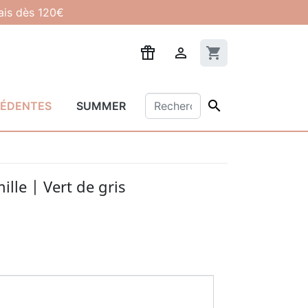
lais dès 120€

shopping_cart

CÉDENTES
SUMMER
ille | Vert de gris