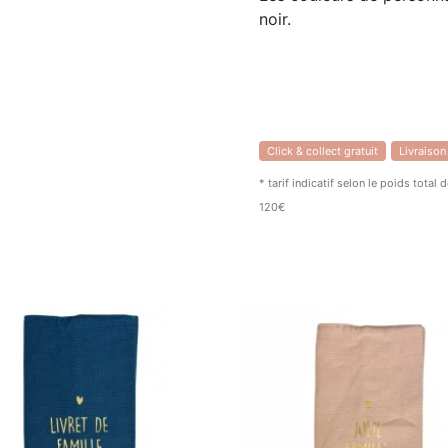
noir.
Click & collect gratuit
Livraison
* tarif indicatif selon le poids total
120€