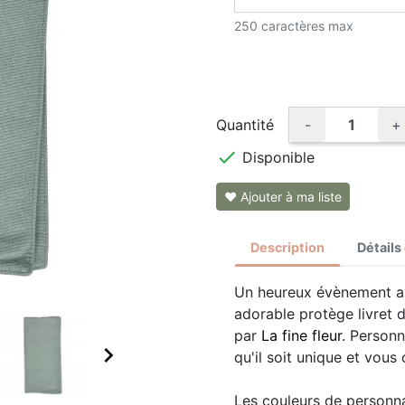
250 caractères max
Quantité
-
+

Disponible
❤ Ajouter à ma liste
Description
Détails
Un heureux évènement arr
adorable protège livret d
par
La fine fleur
. Personn

qu'il soit unique et vou
Les couleurs de personna