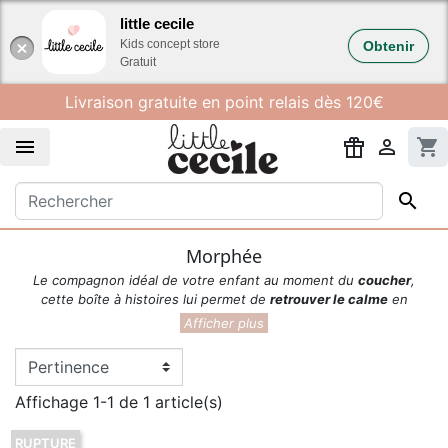
Gestion des cookies
little cecile
Kids concept store
Obtenir
Gratuit
Livraison gratuite en point relais dès 120€


shopping_cart

Morphée
Le compagnon idéal de votre enfant au moment du
coucher
,
cette boîte à histoires lui permet de
retrouver le calme
en
journée
.
A lire aussi :
Comparateur des boites à histoires Yoto Player, Mon
Petit Morphée ou FABA+ ?
Affichage 1-1 de 1 article(s)
RUPTURE