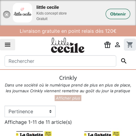
Gestion des cookies
little cecile
Kids concept store
Obtenir
Gratuit
Livraison gratuite en point relais dès 120€


shopping_cart

Crinkly
Dans une société où le numérique prend de plus en plus de place,
les journaux Crinkly viennent remettre au goût du jour la pratique
du journal papier. Pensés spécialement pour les bébés, ils
disposent d'illustrations simples et colorées qui permettent
d'apprendre tout en s'amusant !
Leur design est bluffant et tellement ressemblant aux journaux
Affichage 1-11 de 11 article(s)
traditionnels qu'on ne saurait s'en passer.