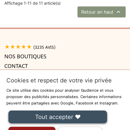
Affichage 1-11 de 11 article(s)

Retour en haut
★★★★★
(3235 AVIS)
NOS BOUTIQUES
CONTACT
A PROPOS

Cookies et respect de votre vie privée
INFORMATIONS

Ce site utilise des cookies pour analyser l’audience et vous
Recevez la newsletter
proposer des publicités personnalisées. Certaines informations
peuvent être partagées avec Google, Facebook et Instagram.
ok
Tout accepter ❤
On ne communiquera jamais votre adresse e-mail à des tiers.
Fait avec
❤
à Lille - Sécurisé par
-
CGU