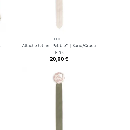
ELHÉE
Aperçu rapide

u
Attache tétine "Pebble" | Sand/Graou
Pink
Prix
20,00 €