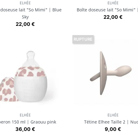
ELHÉE
ELHÉE
Aperçu rapide
Aperçu rapide


 doseuse lait "So Mimi" | Blue
Boîte doseuse lait "So Mimi" 
Prix
Sky
22,00 €
Prix
22,00 €
RUPTURE
ELHÉE
ELHÉE
Aperçu rapide
Aperçu rapide


beron 150 ml | Graouu pink
Tétine Elhee Taille 2 | Nu
Prix
Prix
36,00 €
9,00 €