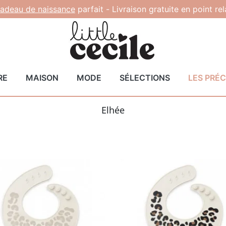
adeau de naissance
parfait -
Livraison gratuite en point re
RE
MAISON
MODE
SÉLECTIONS
LES PRÉ
Elhée