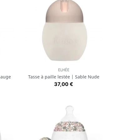
ELHÉE
Aperçu rapide

 Sauge
Tasse à paille lestée | Sable Nude
Prix
37,00 €