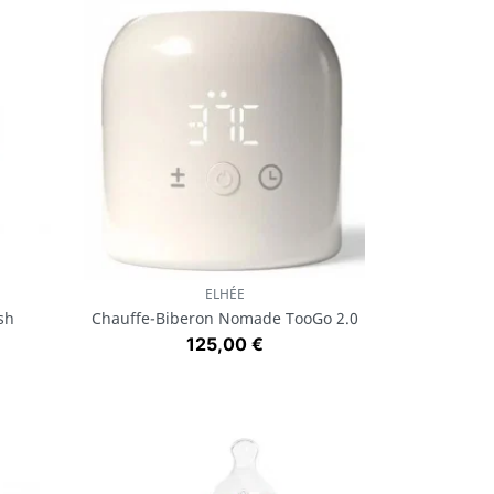
ELHÉE
Aperçu rapide

sh
Chauffe-Biberon Nomade TooGo 2.0
Prix
125,00 €