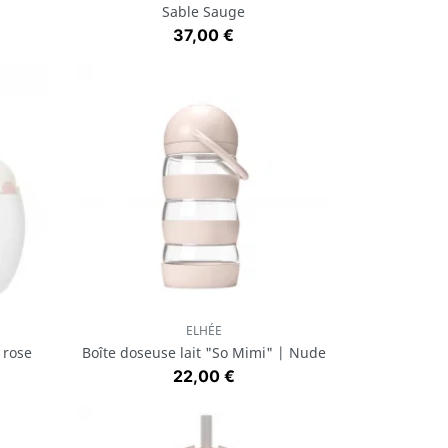
Sable Sauge
Prix
37,00 €
ELHÉE
Aperçu rapide

 rose
Boîte doseuse lait "So Mimi" | Nude
Prix
22,00 €