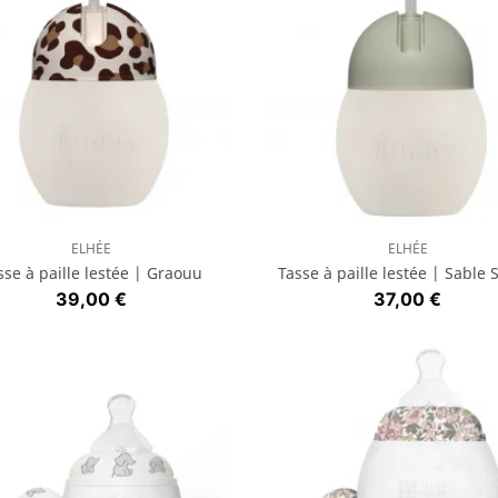
ELHÉE
ELHÉE
Aperçu rapide
Aperçu rapide


sse à paille lestée | Graouu
Tasse à paille lestée | Sable
Prix
Prix
39,00 €
37,00 €