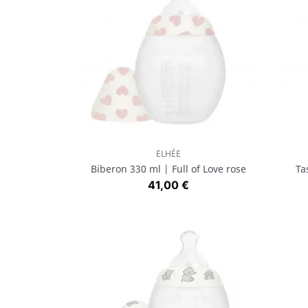
ELHÉE
Aperçu rapide

Biberon 330 ml | Full of Love rose
Ta
Prix
41,00 €