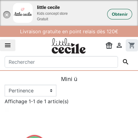
Gestion des cookies
little cecile
Kids concept store
Obtenir
Gratuit
Livraison gratuite en point relais dès 120€


shopping_cart

Mini ü
Affichage 1-1 de 1 article(s)