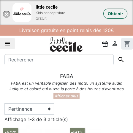
Gestion des cookies
little cecile
Kids concept store
Obtenir
Gratuit
Livraison gratuite en point relais dès 120€


shopping_cart

FABA
FABA est un véritable magicien des mots, un système audio
ludique et coloré qui ouvre la porte à des heures d'aventures
sonores pour les enfants de 0 à 7 ans.
Conçu avec soin pour être à la fois pratique, robuste et très
simple, FABA accompagne les petits dans leur exploration du
monde à travers l'écoute et l'imaginaire. Un compagnon idéal,
Affichage 1-3 de 3 article(s)
pensé pour enrichir leur parcours d'apprentissage tout en
éveillant leur curiosité et leur sensibilité.
-50%
-50%