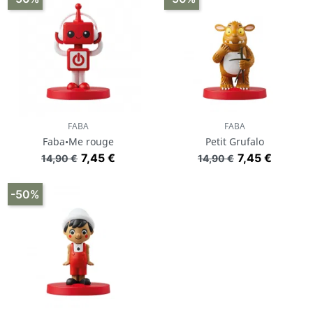
A lire aussi :
Comparateur des boites à histoires Yoto Player, Mon
Petit Morphée ou FABA+ ?
FABA
FABA
Faba•Me rouge
Petit Grufalo
Prix de base
Prix
Prix de base
Prix
7,45 €
7,45 €
14,90 €
14,90 €
-50%