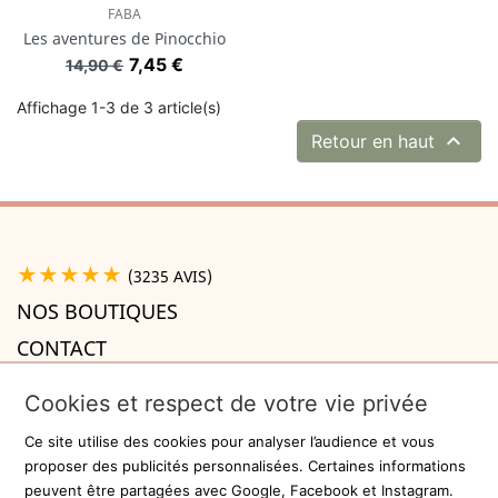
FABA
Les aventures de Pinocchio
Prix de base
Prix
7,45 €
14,90 €
Affichage 1-3 de 3 article(s)

Retour en haut
★★★★★
(3235 AVIS)
NOS BOUTIQUES
CONTACT
A PROPOS

Cookies et respect de votre vie privée
INFORMATIONS

Ce site utilise des cookies pour analyser l’audience et vous
Recevez la newsletter
proposer des publicités personnalisées. Certaines informations
peuvent être partagées avec Google, Facebook et Instagram.