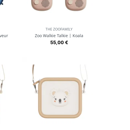
THE ZOOFAMILY
Aperçu rapide

aveur
Zoo Walkie Talkie | Koala
Prix
55,00 €