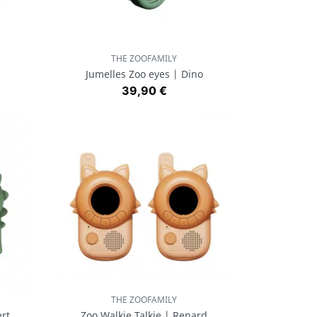
THE ZOOFAMILY
Aperçu rapide

Jumelles Zoo eyes | Dino
Prix
39,90 €
THE ZOOFAMILY
Aperçu rapide

ert
Zoo Walkie Talkie | Renard