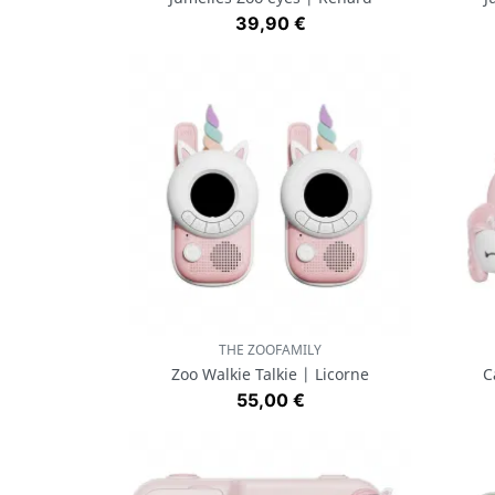
Prix
39,90 €
THE ZOOFAMILY
Aperçu rapide

Zoo Walkie Talkie | Licorne
C
Prix
55,00 €