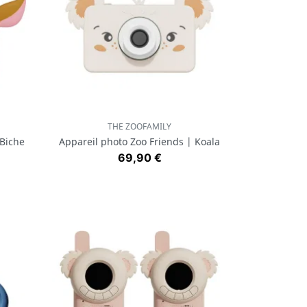
THE ZOOFAMILY
Aperçu rapide

 Biche
Appareil photo Zoo Friends | Koala
Prix
69,90 €