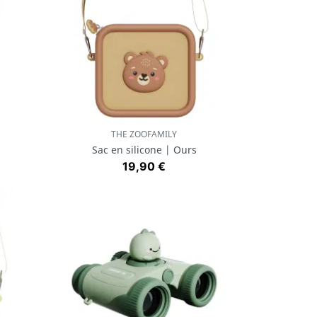
THE ZOOFAMILY
Aperçu rapide

Sac en silicone | Ours
Prix
19,90 €