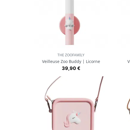
THE ZOOFAMILY
Aperçu rapide

Veilleuse Zoo Buddy | Licorne
V
Prix
39,90 €