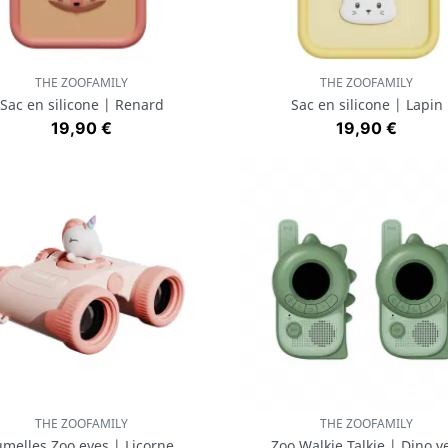
THE ZOOFAMILY
THE ZOOFAMILY
Aperçu rapide
Aperçu rapide


Sac en silicone | Renard
Sac en silicone | Lapin
Prix
Prix
19,90 €
19,90 €
THE ZOOFAMILY
THE ZOOFAMILY
Aperçu rapide
Aperçu rapide


umelles Zoo eyes | Licorne
Zoo Walkie Talkie | Dino v