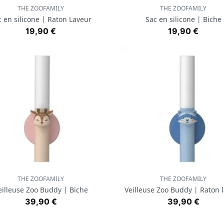
THE ZOOFAMILY
THE ZOOFAMILY
Aperçu rapide
Aperçu rapide


c en silicone | Raton Laveur
Sac en silicone | Biche
Prix
Prix
19,90 €
19,90 €
THE ZOOFAMILY
THE ZOOFAMILY
Aperçu rapide
Aperçu rapide


eilleuse Zoo Buddy | Biche
Veilleuse Zoo Buddy | Raton 
Prix
Prix
39,90 €
39,90 €