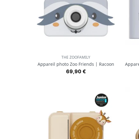
THE ZOOFAMILY
Aperçu rapide

Appareil photo Zoo Friends | Racoon
Appare
Prix
69,90 €