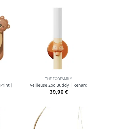
THE ZOOFAMILY
Aperçu rapide

Print |
Veilleuse Zoo Buddy | Renard
Prix
39,90 €