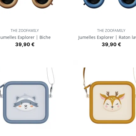
THE ZOOFAMILY
THE ZOOFAMILY
Aperçu rapide
Aperçu rapide


Jumelles Explorer | Biche
Jumelles Explorer | Raton l
Prix
Prix
39,90 €
39,90 €