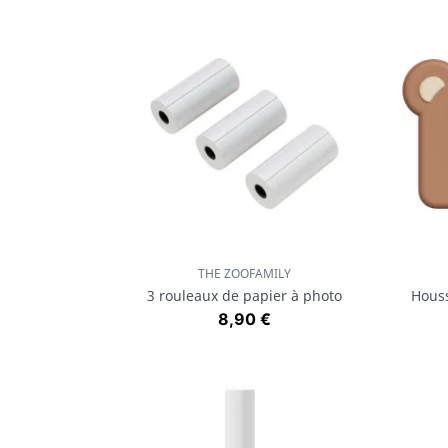
THE ZOOFAMILY
Aperçu rapide

3 rouleaux de papier à photo
Houss
Prix
8,90 €