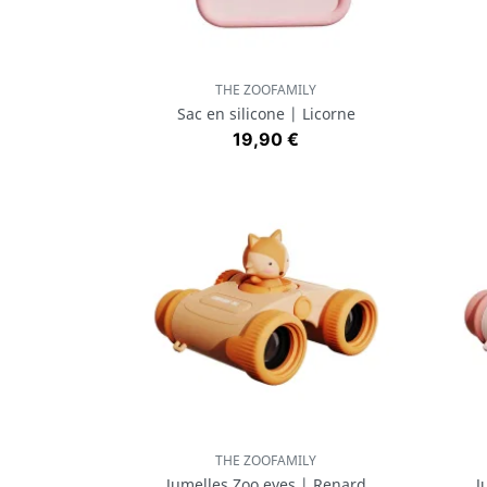
THE ZOOFAMILY
Aperçu rapide

Sac en silicone | Licorne
Prix
19,90 €
THE ZOOFAMILY
Aperçu rapide

Jumelles Zoo eyes | Renard
J