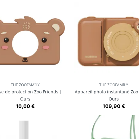
THE ZOOFAMILY
THE ZOOFAMILY
Aperçu rapide
Aperçu rapide


e de protection Zoo Friends |
Appareil photo instantané Zoo 
Ours
Ours
Prix
Prix
10,00 €
109,90 €