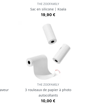
THE ZOOFAMILY
Aperçu rapide

Sac en silicone | Koala
Prix
19,90 €
THE ZOOFAMILY
Aperçu rapide

laveur
3 rouleaux de papier à photo
autocollants
Prix
10,00 €