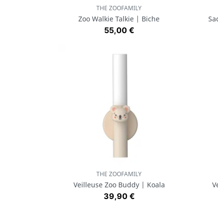
THE ZOOFAMILY
Aperçu rapide

Zoo Walkie Talkie | Biche
Sa
Prix
55,00 €
THE ZOOFAMILY
Aperçu rapide

Veilleuse Zoo Buddy | Koala
V
Prix
39,90 €