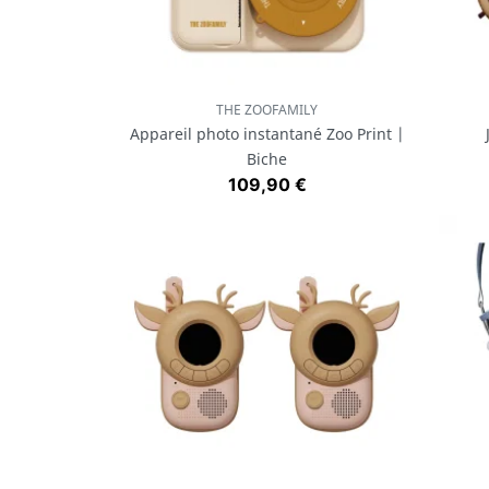
THE ZOOFAMILY
Aperçu rapide

Appareil photo instantané Zoo Print |
Biche
Prix
109,90 €