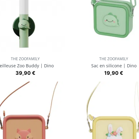
THE ZOOFAMILY
THE ZOOFAMILY
Aperçu rapide
Aperçu rapide


eilleuse Zoo Buddy | Dino
Sac en silicone | Dino
Prix
Prix
39,90 €
19,90 €