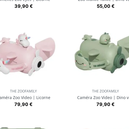
Prix
Prix
39,90 €
55,00 €
THE ZOOFAMILY
THE ZOOFAMILY
Aperçu rapide
Aperçu rapide


améra Zoo Video | Licorne
Caméra Zoo Video | Dino v
Prix
Prix
79,90 €
79,90 €