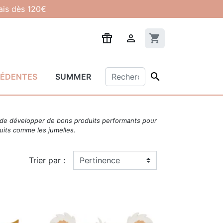
lais dès 120€

shopping_cart

CÉDENTES
SUMMER
st de développer de bons produits performants pour
uits comme les jumelles.
Trier par :