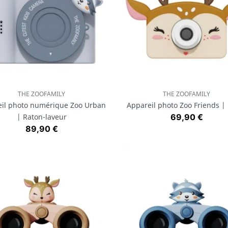
THE ZOOFAMILY
THE ZOOFAMILY
Aperçu rapide
Aperçu rapide


il photo numérique Zoo Urban
Appareil photo Zoo Friends |
Prix
| Raton-laveur
69,90 €
Prix
89,90 €