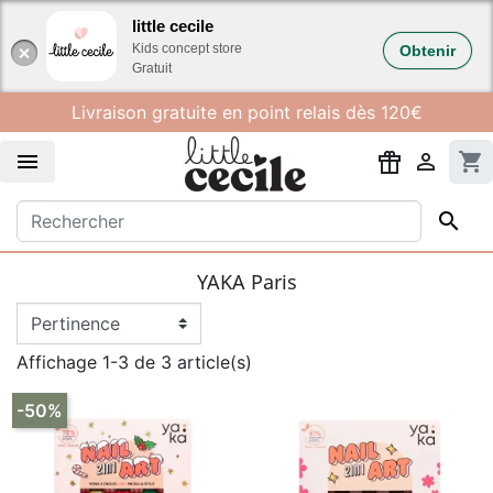
Gestion des cookies
little cecile
Kids concept store
Obtenir
Gratuit
Livraison gratuite en point relais dès 120€


shopping_cart

YAKA Paris
Affichage 1-3 de 3 article(s)
-50%