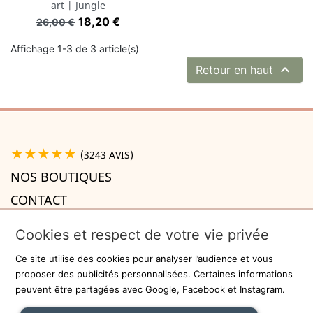
art | Jungle
Prix de base
Prix
18,20 €
26,00 €
Affichage 1-3 de 3 article(s)

Retour en haut
★★★★★
(3243 AVIS)
NOS BOUTIQUES
CONTACT
A PROPOS

Cookies et respect de votre vie privée
INFORMATIONS

Ce site utilise des cookies pour analyser l’audience et vous
Recevez la newsletter
proposer des publicités personnalisées. Certaines informations
peuvent être partagées avec Google, Facebook et Instagram.
ok