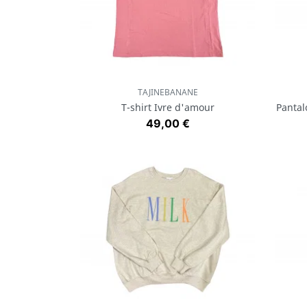
TAJINEBANANE
Aperçu rapide

T-shirt Ivre d'amour
Pantal
Prix
49,00 €