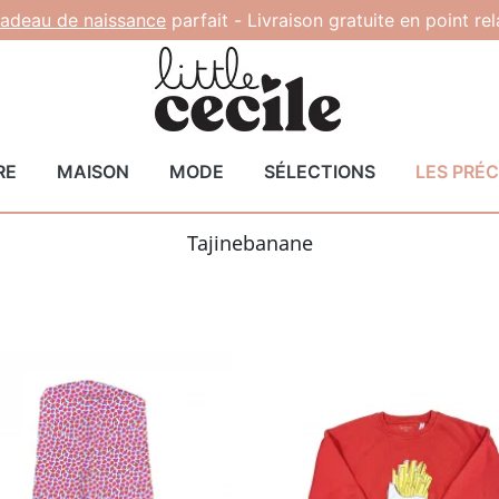
adeau de naissance
parfait -
Livraison gratuite en point re
RE
MAISON
MODE
SÉLECTIONS
LES PRÉ
Tajinebanane