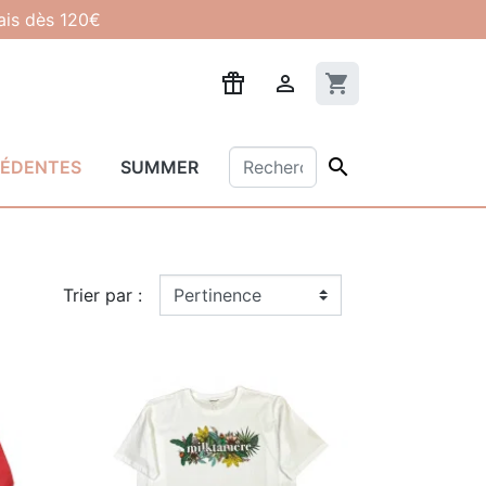
lais dès 120€

shopping_cart

CÉDENTES
SUMMER
Trier par :