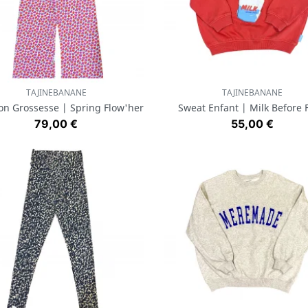
TAJINEBANANE
TAJINEBANANE
Aperçu rapide
Aperçu rapide


on Grossesse | Spring Flow'her
Sweat Enfant | Milk Before F
Prix
Prix
79,00 €
55,00 €