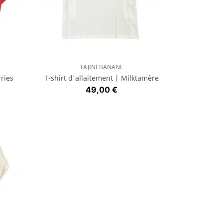
TAJINEBANANE
Aperçu rapide

ries
T-shirt d'allaitement | Milktamère
Prix
49,00 €