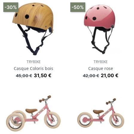
-30%
-50%
TRYBIKE
TRYBIKE
Casque Coloris bois
Casque rose
Prix de base
Prix
Prix de base
Prix
31,50 €
21,00 €
45,00 €
42,00 €