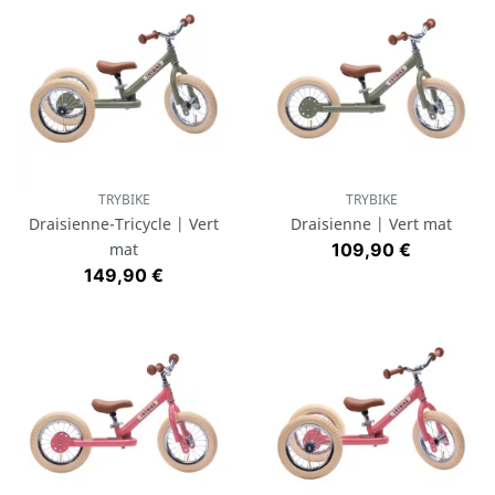
Trybike est robuste, il est fait pour les enfants de 15 mois à 6 ans
et passera aisément aux petits frères et soeurs.
TRYBIKE
TRYBIKE
Draisienne-Tricycle | Vert
Draisienne | Vert mat
Prix
mat
109,90 €
Prix
149,90 €