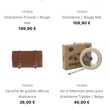
TRYBIKE
TRYBIKE
Draisienne-Tricycle | Rouge
Draisienne | Rouge Mat
Prix
mat
109,90 €
Prix
149,90 €
TRYBIKE
TRYBIKE
Sacoche de guidon vélo ou
Kit d'extension pneu pour
draisienne
draisienne Trybike | Beige
Prix
Prix
26,00 €
40,00 €