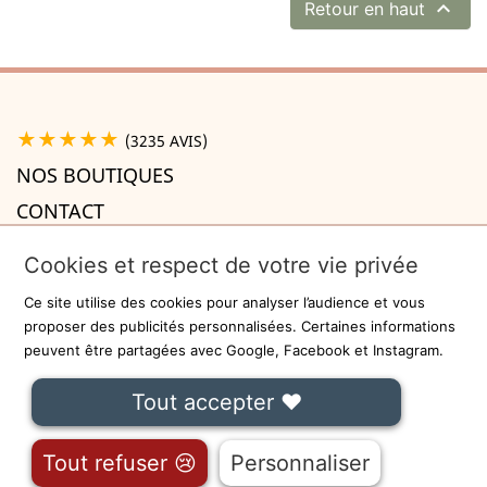

Retour en haut
★★★★★
(3235 AVIS)
NOS BOUTIQUES
CONTACT
A PROPOS

Cookies et respect de votre vie privée
INFORMATIONS

Ce site utilise des cookies pour analyser l’audience et vous
Recevez la newsletter
proposer des publicités personnalisées. Certaines informations
peuvent être partagées avec Google, Facebook et Instagram.
ok
Tout accepter ❤
On ne communiquera jamais votre adresse e-mail à des tiers.
Fait avec
❤
à Lille - Sécurisé par
-
CGU
Tout refuser 😢
Personnaliser