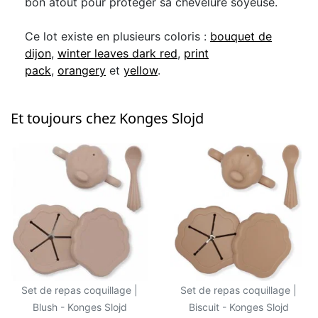
bon atout pour protéger sa chevelure soyeuse.
Ce lot existe en plusieurs coloris :
bouquet de
dijon
,
winter leaves dark red
,
print
pack
,
orangery
et
yellow
.
Et toujours chez Konges Slojd
Set de repas coquillage |
Set de repas coquillage |
Blush - Konges Slojd
Biscuit - Konges Slojd