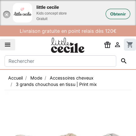
Gestion des cookies
little cecile
Kids concept store
Obtenir
Gratuit
Livraison gratuite en point relais dès 120€


shopping_cart

Accueil
Mode
Accessoires cheveux
3 grands chouchous en tissu | Print mix