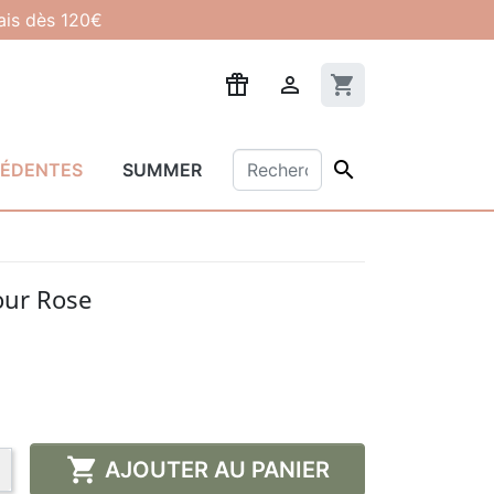
lais dès 120€

shopping_cart

CÉDENTES
SUMMER
ur Rose
★
(1 avis)

AJOUTER AU PANIER