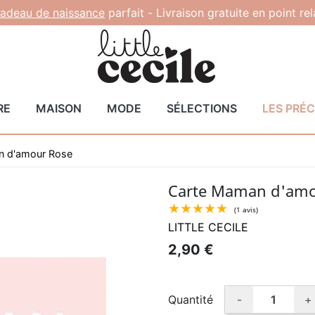
adeau de naissance
parfait -
Livraison gratuite en point re
RE
MAISON
MODE
SÉLECTIONS
LES PRÉ
n d'amour Rose
Carte Maman d'amo
LITTLE CECILE
★★★★
2,90 €
Quantité
-
+