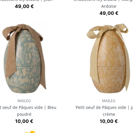
Prix
49,00 €
Ardoise
Prix
49,00 €
MAILEG
MAILEG
Aperçu rapide
Aperçu rapide


it oeuf de Pâques vide | Bleu
Petit oeuf de Pâques vide | 
poudré
crème
Prix
Prix
10,00 €
10,00 €