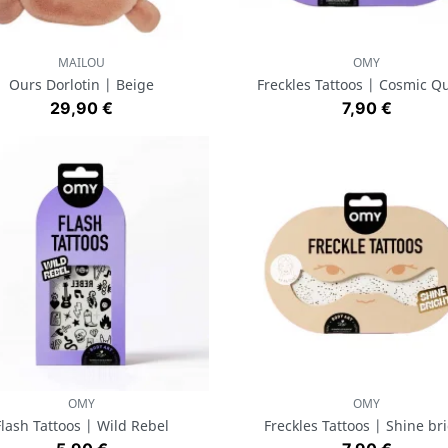
MAILOU
OMY
Aperçu rapide
Aperçu rapide


Ours Dorlotin | Beige
Freckles Tattoos | Cosmic Q
Prix
Prix
29,90 €
7,90 €
OMY
OMY
Aperçu rapide
Aperçu rapide


Flash Tattoos | Wild Rebel
Freckles Tattoos | Shine br