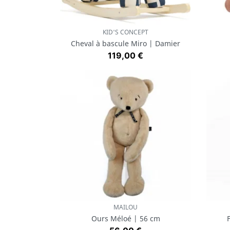
KID'S CONCEPT
Aperçu rapide

Cheval à bascule Miro | Damier
Prix
119,00 €
MAILOU
Aperçu rapide

Ours Méloé | 56 cm