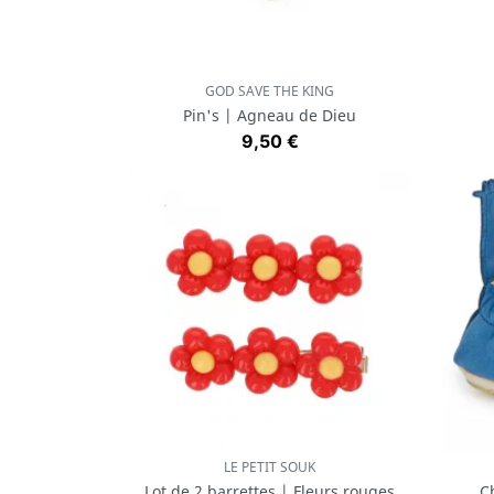
GOD SAVE THE KING
Aperçu rapide

Pin's | Agneau de Dieu
Prix
9,50 €
LE PETIT SOUK
Aperçu rapide

Lot de 2 barrettes | Fleurs rouges
C