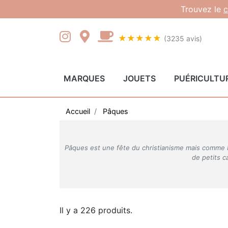
Gestion des cookies
Trouvez le
c
★★★★★
(3235 avis)
MARQUES
JOUETS
PUÉRICULTU
Accueil
Pâques
Pâques est une fête du christianisme mais comme No
de petits c
Il y a 226 produits.