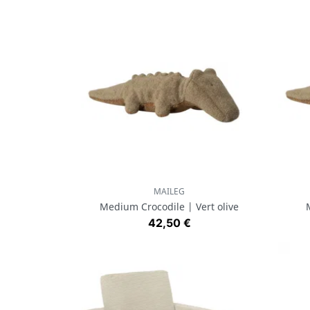
MAILEG
Aperçu rapide

Medium Crocodile | Vert olive
Prix
42,50 €