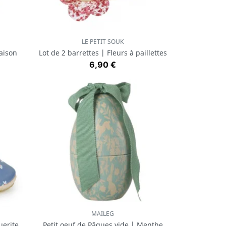
LE PETIT SOUK
Aperçu rapide

aison
Lot de 2 barrettes | Fleurs à paillettes
Prix
6,90 €
MAILEG
Aperçu rapide

erite
Petit oeuf de Pâques vide | Menthe