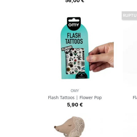
Prix
56,00 €
RUPTU
OMY
Aperçu rapide

Flash Tattoos | Flower Pop
Fl
Prix
5,90 €