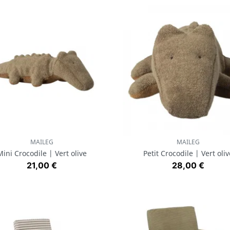
MAILEG
MAILEG
Aperçu rapide
Aperçu rapide


Mini Crocodile | Vert olive
Petit Crocodile | Vert oliv
Prix
Prix
21,00 €
28,00 €