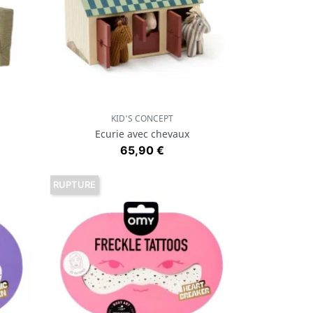
KID'S CONCEPT
Aperçu rapide

Ecurie avec chevaux
Prix
65,90 €
RUPTURE