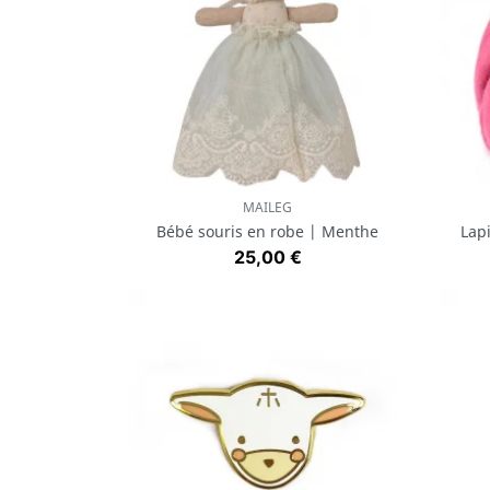
MAILEG
Aperçu rapide

Bébé souris en robe | Menthe
Lap
Prix
25,00 €