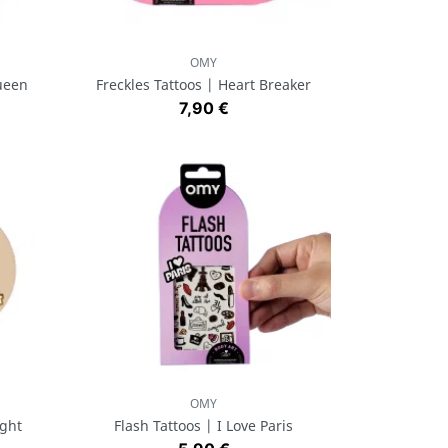
OMY
Aperçu rapide

ueen
Freckles Tattoos | Heart Breaker
Prix
7,90 €
OMY
Aperçu rapide

ight
Flash Tattoos | I Love Paris