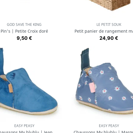
GOD SAVE THE KING
LE PETIT SOUK
Aperçu rapide
Aperçu rapide


Pin's | Petite Croix doré
Petit panier de rangement m
Prix
Prix
9,50 €
24,90 €
EASY PEASY
EASY PEASY
Aperçu rapide
Aperçu rapide


haussons My blublu | Jean
Chaussons My blublu | Margu