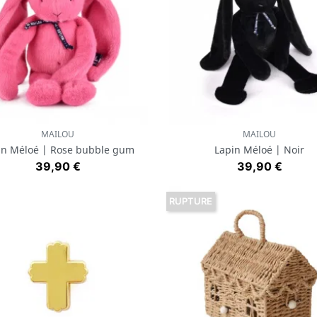
MAILOU
MAILOU
Aperçu rapide
Aperçu rapide


in Méloé | Rose bubble gum
Lapin Méloé | Noir
Prix
Prix
39,90 €
39,90 €
RUPTURE