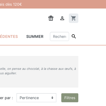
lais dès 120€

shopping_cart

CÉDENTES
SUMMER
elle, on pense au chocolat, à la chasse aux œufs, à
s aiguiller.
ier par :
Filtres