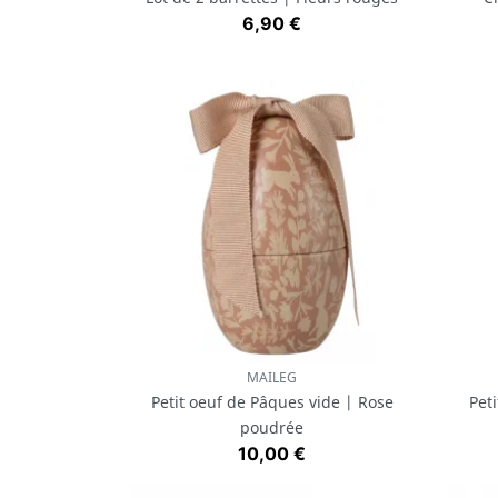
Prix
6,90 €
MAILEG
Aperçu rapide

Petit oeuf de Pâques vide | Rose
Pet
poudrée
Prix
10,00 €