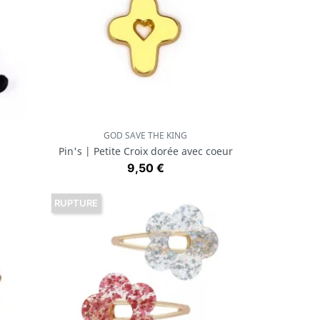
GOD SAVE THE KING
Aperçu rapide

Pin's | Petite Croix dorée avec coeur
Prix
9,50 €
RUPTURE