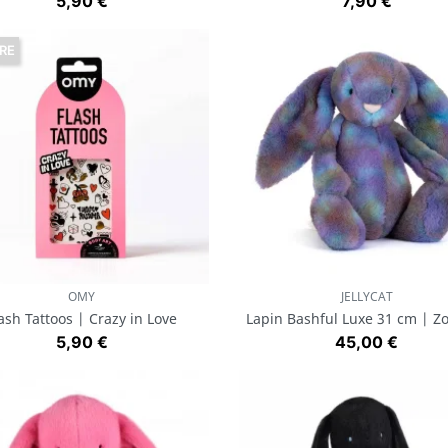
Prix
Prix
5,90 €
7,90 €
RE
OMY
JELLYCAT
Aperçu rapide
Aperçu rapide


ash Tattoos | Crazy in Love
Lapin Bashful Luxe 31 cm | Z
Prix
Prix
5,90 €
45,00 €