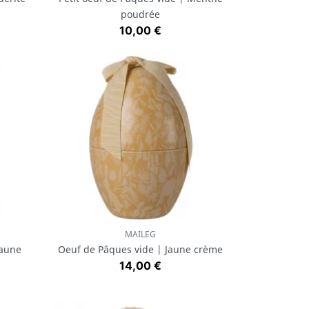
poudrée
Prix
10,00 €
MAILEG
Aperçu rapide

Jaune
Oeuf de Pâques vide | Jaune crème
Prix
14,00 €