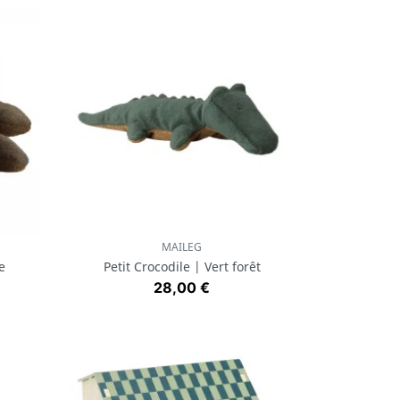
MAILEG
Aperçu rapide

e
Petit Crocodile | Vert forêt
Prix
28,00 €