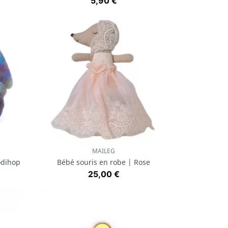
Prix
5,90 €
MAILEG
Aperçu rapide

odihop
Bébé souris en robe | Rose
Prix
25,00 €