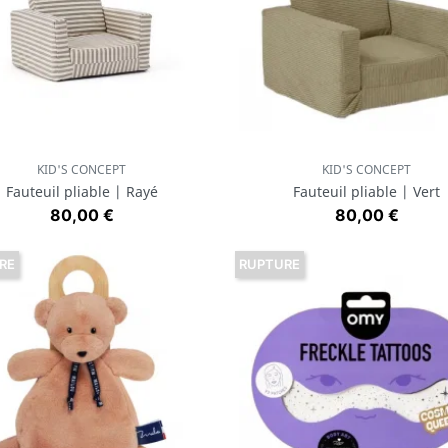
KID'S CONCEPT
KID'S CONCEPT
Aperçu rapide
Aperçu rapide


Fauteuil pliable | Rayé
Fauteuil pliable | Vert
Prix
Prix
80,00 €
80,00 €
RE
RUPTURE