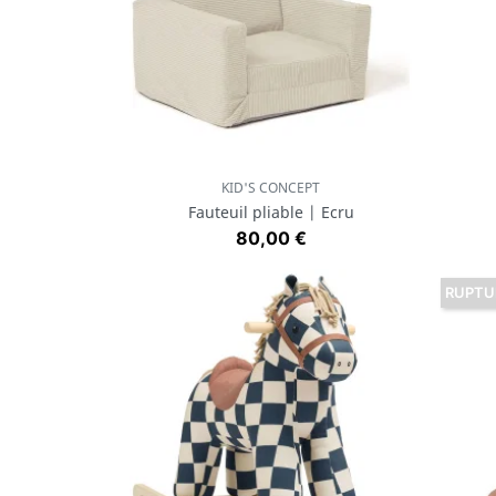
KID'S CONCEPT
Aperçu rapide

Fauteuil pliable | Ecru
Prix
80,00 €
RUPTU