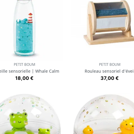
PETIT BOUM
PETIT BOUM
Aperçu rapide
Aperçu rapide


ille sensorielle | Whale Calm
Rouleau sensoriel d’évei
Prix
Prix
18,00 €
37,00 €