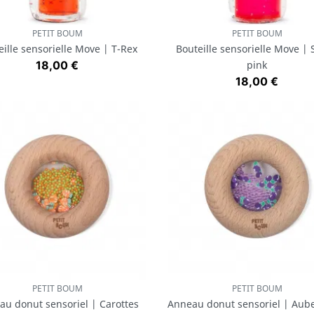
PETIT BOUM
PETIT BOUM
Aperçu rapide
Aperçu rapide


eille sensorielle Move | T-Rex
Bouteille sensorielle Move | 
Prix
18,00 €
pink
Prix
18,00 €
PETIT BOUM
PETIT BOUM
Aperçu rapide
Aperçu rapide


au donut sensoriel | Carottes
Anneau donut sensoriel | Aub