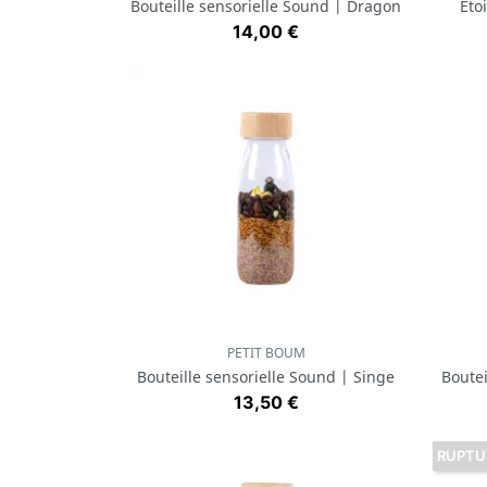
Bouteille sensorielle Sound | Dragon
Eto
Prix
14,00 €
PETIT BOUM
Aperçu rapide

Bouteille sensorielle Sound | Singe
Boutei
Prix
13,50 €
RUPTU