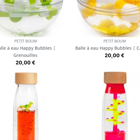
PETIT BOUM
PETIT BOUM
Aperçu rapide
Aperçu rapide


lle à eau Happy Bubbles |
Balle à eau Happy Bubbles | 
Prix
Grenouilles
20,00 €
Prix
20,00 €