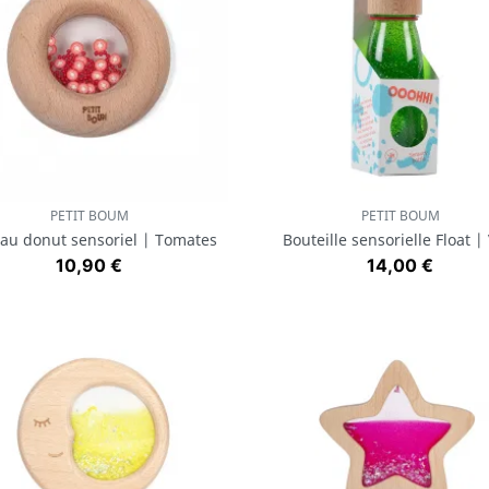
PETIT BOUM
PETIT BOUM
Aperçu rapide
Aperçu rapide


au donut sensoriel | Tomates
Bouteille sensorielle Float |
Prix
Prix
10,90 €
14,00 €