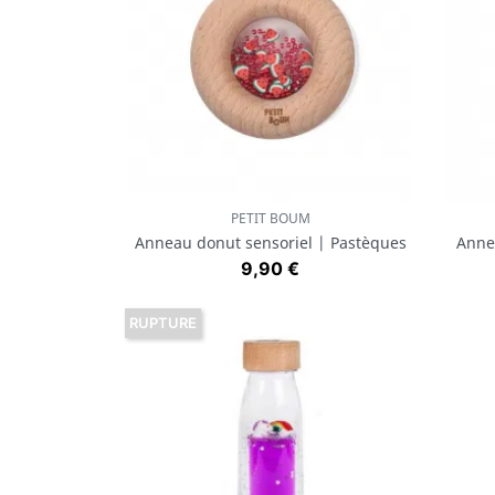
PETIT BOUM
Aperçu rapide

Anneau donut sensoriel | Pastèques
Anne
Prix
9,90 €
RUPTURE