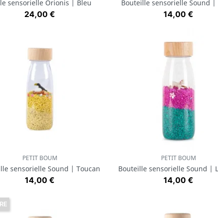
ile sensorielle Orionis | Bleu
Bouteille sensorielle Sound |
Prix
Prix
24,00 €
14,00 €
PETIT BOUM
PETIT BOUM
Aperçu rapide
Aperçu rapide


lle sensorielle Sound | Toucan
Bouteille sensorielle Sound | 
Prix
Prix
14,00 €
14,00 €
RE