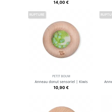
Prix
14,00 €
RUPTURE
RUPTU
PETIT BOUM
Aperçu rapide

Anneau donut sensoriel | Kiwis
Anne
Prix
10,90 €