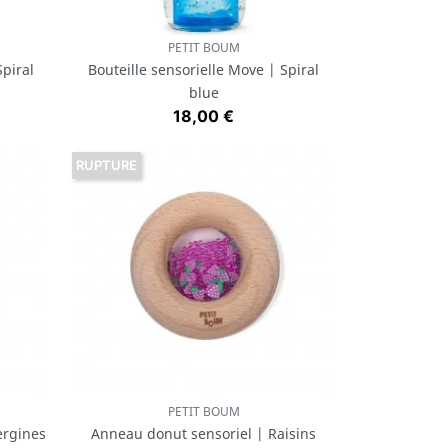
PETIT BOUM
Aperçu rapide

Spiral
Bouteille sensorielle Move | Spiral
blue
Prix
18,00 €
RUPTURE
PETIT BOUM
Aperçu rapide

ergines
Anneau donut sensoriel | Raisins