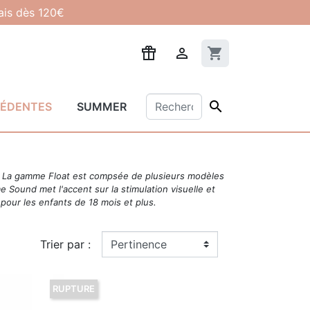
lais dès 120€

shopping_cart

CÉDENTES
SUMMER
ns. La gamme Float est compsée de plusieurs modèles
 Sound met l'accent sur la stimulation visuelle et
pour les enfants de 18 mois et plus.
Trier par :
RUPTURE