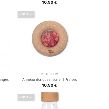
Prix
10,90 €
RUPTURE
PETIT BOUM
Aperçu rapide

anges
Anneau donut sensoriel | Fraises
Prix
10,90 €
RUPTURE