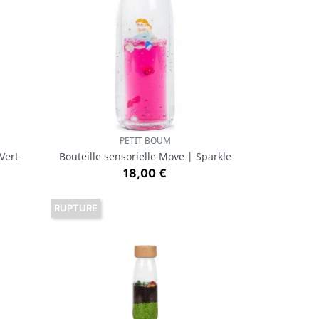
PETIT BOUM
Aperçu rapide

 Vert
Bouteille sensorielle Move | Sparkle
Prix
18,00 €
RUPTURE