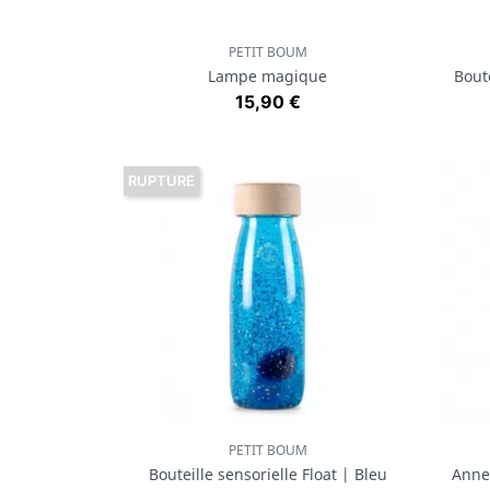
PETIT BOUM
Aperçu rapide

Lampe magique
Bout
Prix
15,90 €
RUPTURE
PETIT BOUM
Aperçu rapide

Bouteille sensorielle Float | Bleu
Anne