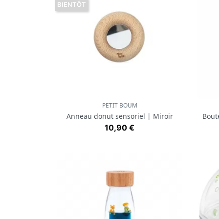
BIENTÔT
PETIT BOUM
Aperçu rapide

Anneau donut sensoriel | Miroir
Boute
Prix
10,90 €