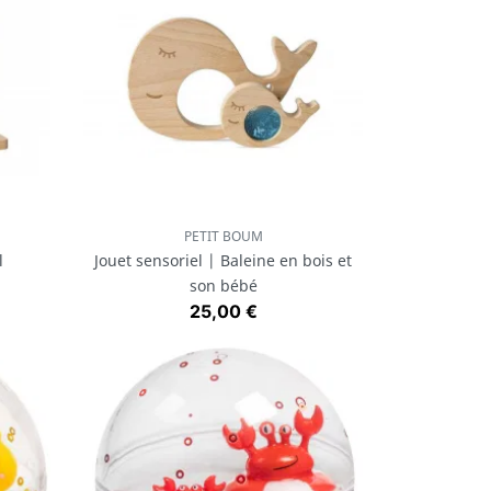
PETIT BOUM
Aperçu rapide

l
Jouet sensoriel | Baleine en bois et
son bébé
Prix
25,00 €