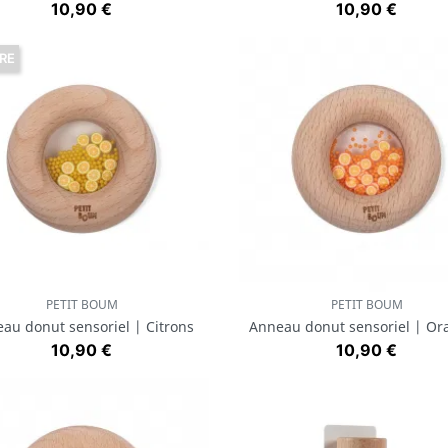
Prix
Prix
10,90 €
10,90 €
RE
PETIT BOUM
PETIT BOUM
Aperçu rapide
Aperçu rapide


au donut sensoriel | Citrons
Anneau donut sensoriel | Or
Prix
Prix
10,90 €
10,90 €