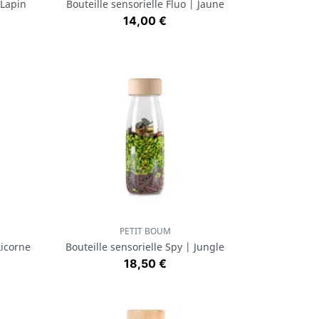
 Lapin
Bouteille sensorielle Fluo | Jaune
Prix
14,00 €
PETIT BOUM
Aperçu rapide

Licorne
Bouteille sensorielle Spy | Jungle
Prix
18,50 €