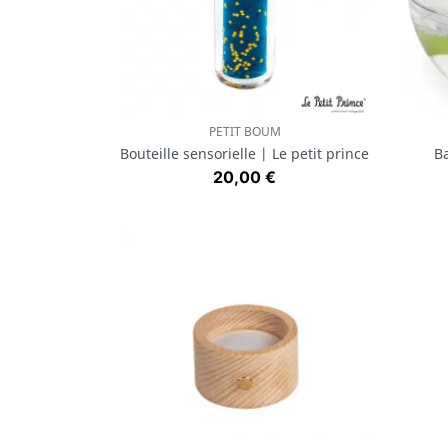
PETIT BOUM
Aperçu rapide

Bouteille sensorielle | Le petit prince
Ba
Prix
20,00 €