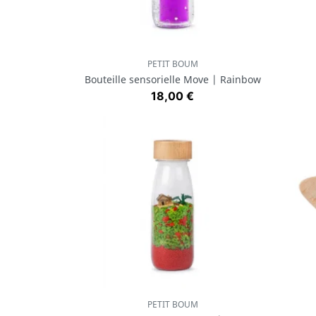
PETIT BOUM
Aperçu rapide

Bouteille sensorielle Move | Rainbow
Prix
18,00 €
PETIT BOUM
Aperçu rapide
