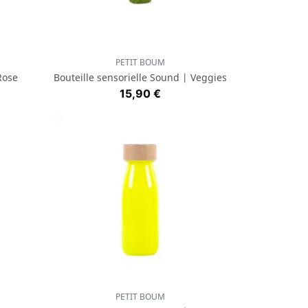
PETIT BOUM
Aperçu rapide

Rose
Bouteille sensorielle Sound | Veggies
Prix
15,90 €
PETIT BOUM
Aperçu rapide
