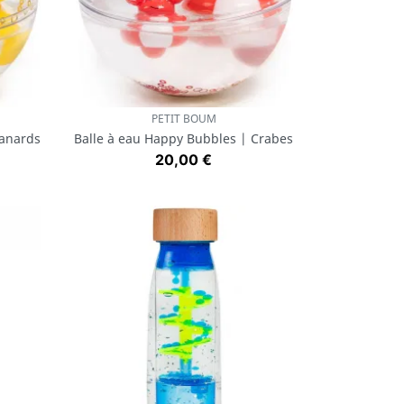
PETIT BOUM
Aperçu rapide

Canards
Balle à eau Happy Bubbles | Crabes
Prix
20,00 €