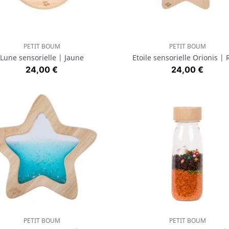
PETIT BOUM
PETIT BOUM
Aperçu rapide
Aperçu rapide


Lune sensorielle | Jaune
Etoile sensorielle Orionis | 
Prix
Prix
24,00 €
24,00 €
PETIT BOUM
PETIT BOUM
Aperçu rapide
Aperçu rapide

