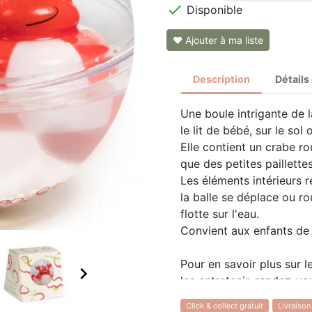

Disponible
❤ Ajouter à ma liste
Description
Détails
Une boule intrigante de
le lit de bébé, sur le sol 
Elle contient un crabe r
que des petites paillette
Les éléments intérieurs r
la balle se déplace ou r
flotte sur l'eau.
Convient aux enfants de
Pour en savoir plus sur l

les entretenir,
rendez-vou
Click & collect gratuit
Livraison