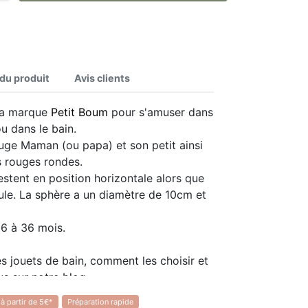
 du produit
Avis clients
 la marque
Petit Boum
pour s'amuser dans
ou dans le bain.
ouge Maman (ou papa) et son petit ainsi
s rouges rondes.
estent en position horizontale alors que
oule. La sphère a un diamètre de 10cm et
 6 à 36 mois.
es jouets de bain, comment les choisir et
s sur notre blog.
 à partir de 5€*
Préparation rapide