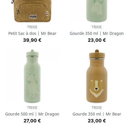
TRIXIE
TRIXIE
Petit Sac à dos | Mr Bear
Gourde 350 ml | Mr Dragon
Prix
Prix
39,90 €
23,00 €
TRIXIE
TRIXIE
Gourde 500 ml | Mr Dragon
Gourde 350 ml | Mr Bear
Prix
Prix
27,00 €
23,00 €