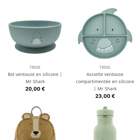
TRIXIE
TRIXIE
Bol ventouse en silicone |
Assiette ventouse
Mr Shark
compartimentée en silicone
Prix
20,00 €
| Mr Shark
Prix
23,00 €