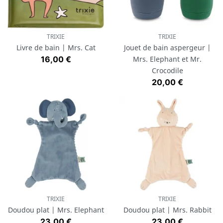
TRIXIE
TRIXIE
Livre de bain | Mrs. Cat
Jouet de bain aspergeur |
Prix
16,00 €
Mrs. Elephant et Mr.
Crocodile
Prix
20,00 €
TRIXIE
TRIXIE
Doudou plat | Mrs. Elephant
Doudou plat | Mrs. Rabbit
Prix
Prix
23,00 €
23,00 €