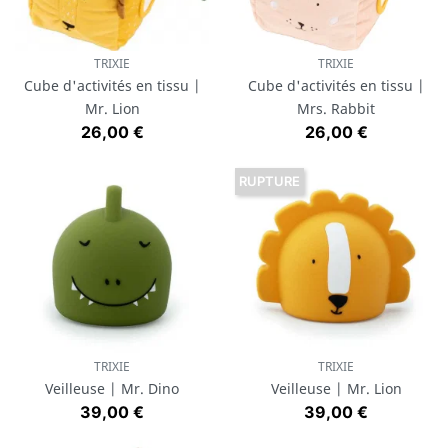
TRIXIE
TRIXIE
Cube d'activités en tissu |
Cube d'activités en tissu |
Mr. Lion
Mrs. Rabbit
Prix
Prix
26,00 €
26,00 €
RUPTURE
TRIXIE
TRIXIE
Veilleuse | Mr. Dino
Veilleuse | Mr. Lion
Prix
Prix
39,00 €
39,00 €