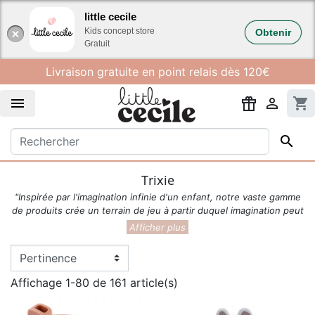
Gestion des cookies
little cecile
Kids concept store
Obtenir
Gratuit
Livraison gratuite en point relais dès 120€


shopping_cart

Trixie
"Inspirée par l'imagination infinie d'un enfant, notre vaste gamme
de produits crée un terrain de jeu à partir duquel imagination peut
s'envoler."
Imaginé depuis la Belgique, les produits Trixie sont doux et
colorés pour le quotidien des enfants : le repas, le bain, le jeu, le
dodo et l'école. Toutes les activités sont accompagnés par la
gamme qui suit l'ADN de la marque, à savoir durabilité, qualité,
Affichage 1-80 de 161 article(s)
protection de la planète et bien entendu être ludique et amusant !