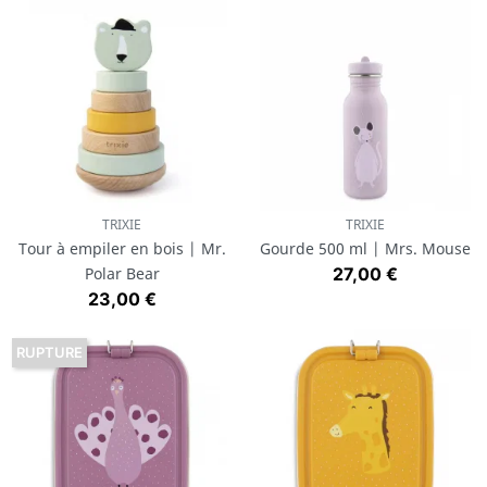
TRIXIE
TRIXIE
Tour à empiler en bois | Mr.
Gourde 500 ml | Mrs. Mouse
Prix
Polar Bear
27,00 €
Prix
23,00 €
RUPTURE