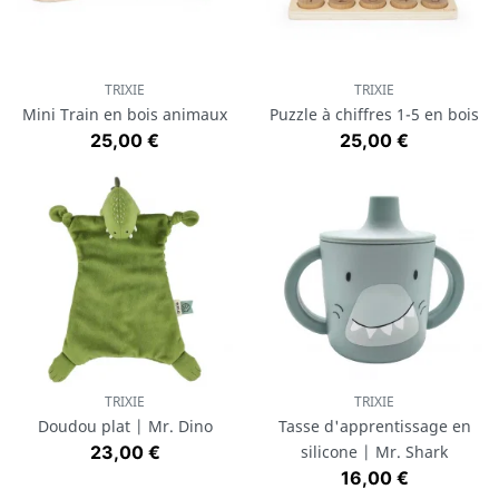
TRIXIE
TRIXIE
Mini Train en bois animaux
Puzzle à chiffres 1-5 en bois
Prix
Prix
25,00 €
25,00 €
TRIXIE
TRIXIE
Doudou plat | Mr. Dino
Tasse d'apprentissage en
Prix
23,00 €
silicone | Mr. Shark
Prix
16,00 €