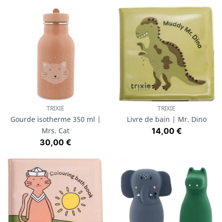
TRIXIE
TRIXIE
Gourde isotherme 350 ml |
Livre de bain | Mr. Dino
Prix
Mrs. Cat
14,00 €
Prix
30,00 €