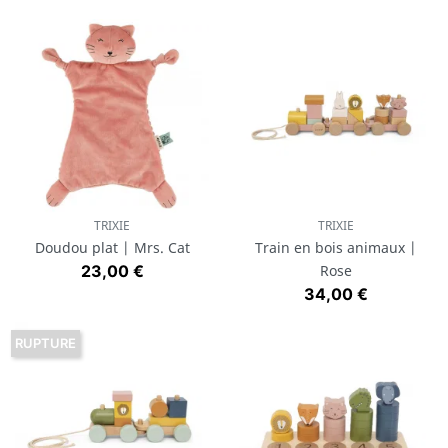
TRIXIE
TRIXIE
Doudou plat | Mrs. Cat
Train en bois animaux |
Prix
23,00 €
Rose
Prix
34,00 €
RUPTURE