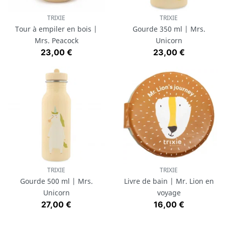
TRIXIE
TRIXIE
Tour à empiler en bois |
Gourde 350 ml | Mrs.
Mrs. Peacock
Unicorn
Prix
Prix
23,00 €
23,00 €
TRIXIE
TRIXIE
Gourde 500 ml | Mrs.
Livre de bain | Mr. Lion en
Unicorn
voyage
Prix
Prix
27,00 €
16,00 €