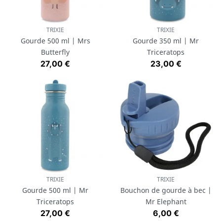
TRIXIE
TRIXIE
Gourde 500 ml | Mrs
Gourde 350 ml | Mr
Butterfly
Triceratops
Prix
Prix
27,00 €
23,00 €
TRIXIE
TRIXIE
Gourde 500 ml | Mr
Bouchon de gourde à bec |
Triceratops
Mr Elephant
Prix
Prix
27,00 €
6,00 €