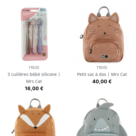
TRIXIE
TRIXIE
3 cuillères bébé silicone |
Petit sac à dos | Mrs Cat
Prix
Mrs Cat
40,00 €
Prix
16,00 €