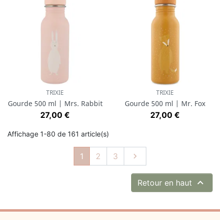
TRIXIE
TRIXIE
Gourde 500 ml | Mrs. Rabbit
Gourde 500 ml | Mr. Fox
Prix
Prix
27,00 €
27,00 €
Affichage 1-80 de 161 article(s)
Suivant
1
2
3


Retour en haut