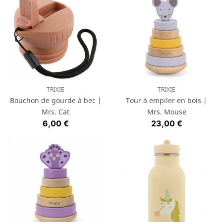
TRIXIE
TRIXIE
Bouchon de gourde à bec |
Tour à empiler en bois |
Mrs. Cat
Mrs. Mouse
Prix
Prix
6,00 €
23,00 €