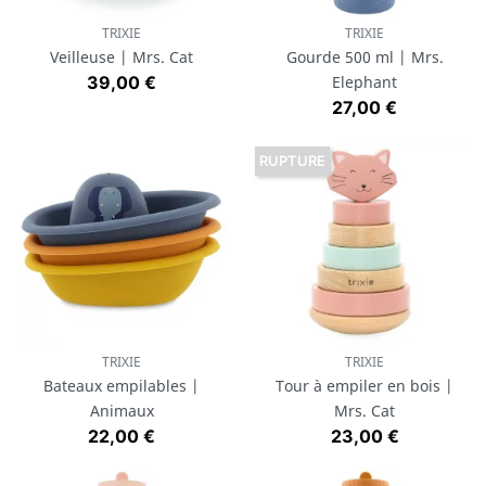
TRIXIE
TRIXIE
Veilleuse | Mrs. Cat
Gourde 500 ml | Mrs.
Prix
39,00 €
Elephant
Prix
27,00 €
RUPTURE
TRIXIE
TRIXIE
Bateaux empilables |
Tour à empiler en bois |
Animaux
Mrs. Cat
Prix
Prix
22,00 €
23,00 €