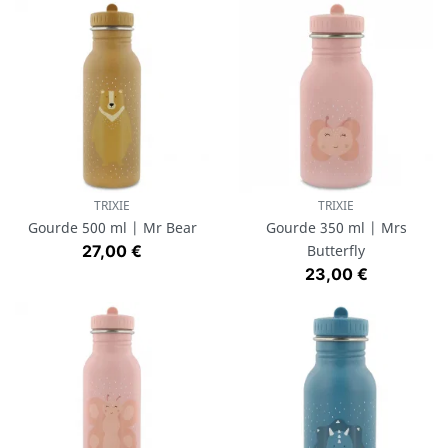
TRIXIE
TRIXIE
Gourde 500 ml | Mr Bear
Gourde 350 ml | Mrs
Prix
27,00 €
Butterfly
Prix
23,00 €