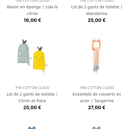
THE COTTON CLOUD
THE COTTON CLOUD
Bavoir en éponge | Lola le
Lot de 2 gants de toilette |
citron
Mandarine
Prix
Prix
16,00 €
25,00 €
THE COTTON CLOUD
THE COTTON CLOUD
Lot de 2 gants de toilette |
Ensemble de couverts en
Citron et Poire
acier | Tangerine
Prix
Prix
25,00 €
27,00 €