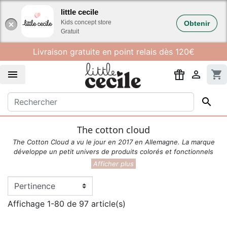
Gestion des cookies
little cecile
Kids concept store
Obtenir
Gratuit
Livraison gratuite en point relais dès 120€


shopping_cart

The cotton cloud
The Cotton Cloud a vu le jour en 2017 en Allemagne. La marque
développe un petit univers de produits colorés et fonctionnels
pour les enfants.
Affichage 1-80 de 97 article(s)