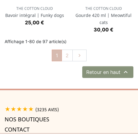
THE COTTON CLOUD
THE COTTON CLOUD
Bavoir intégral | Funky dogs
Gourde 420 ml | Meowtiful
Prix
25,00 €
cats
Prix
30,00 €
Affichage 1-80 de 97 article(s)
Suivant
1
2


Retour en haut
★★★★★
(3235 AVIS)
NOS BOUTIQUES
CONTACT