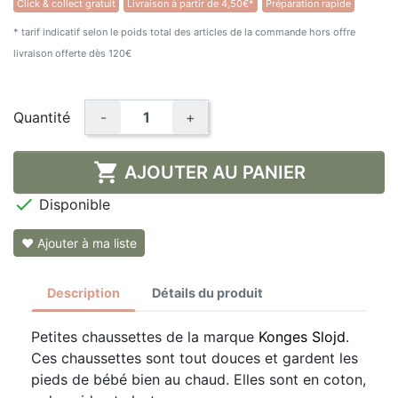
Click & collect gratuit
Livraison à partir de 4,50€*
Préparation rapide
* tarif indicatif selon le poids total des articles de la commande hors offre
livraison offerte dès 120€
Quantité
-
+

AJOUTER AU PANIER

Disponible
❤ Ajouter à ma liste
Description
Détails du produit
Petites chaussettes de la marque
Konges Slojd
.
Ces chaussettes sont tout douces et gardent les
pieds de bébé bien au chaud. Elles sont en coton,