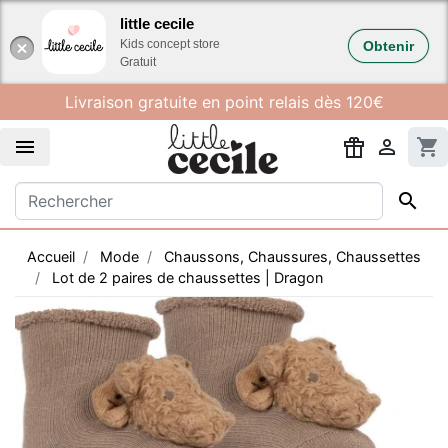
Gestion des cookies
little cecile
Kids concept store
Obtenir
Gratuit
Livraison gratuite en point relais dès 120€


shopping_cart

Accueil
Mode
Chaussons, Chaussures, Chaussettes
Lot de 2 paires de chaussettes | Dragon