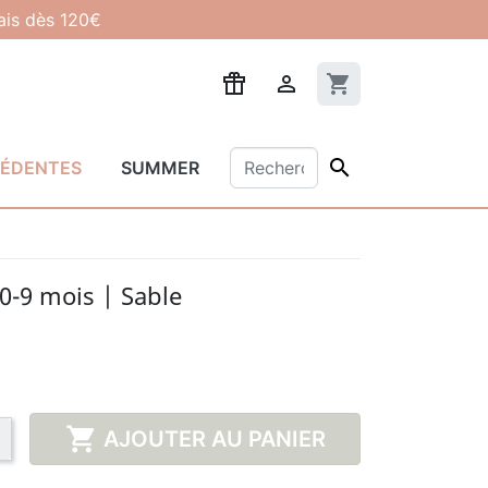
lais dès 120€

shopping_cart

CÉDENTES
SUMMER
0-9 mois | Sable

AJOUTER AU PANIER