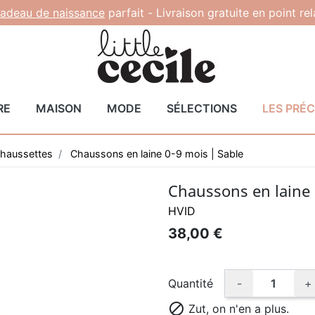
adeau de naissance
parfait -
Livraison gratuite en point re
RE
MAISON
MODE
SÉLECTIONS
LES PRÉ
haussettes
Chaussons en laine 0-9 mois | Sable
Chaussons en laine 
HVID
38,00 €
Quantité
-
+

Zut, on n'en a plus.