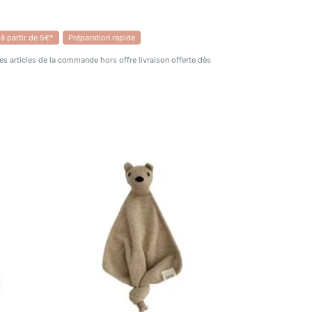
a lorsque bébé les portera les
 à partir de 5€*
Préparation rapide
chage s'arrête après avoir été porté
 des articles de la commande hors offre livraison offerte dès
tien, il n'est pas nécessaire de les laver
 laine mérinos s'auto-nettoie. Toutefois,
 ils passent en machine à 30°C en
itesse.